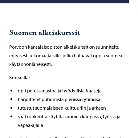
Suomen alkeiskurssit
Porvoon kansalaisopiston alkeiskurssit on suunniteltu
erityisesti ulkomaalaisille, jotka haluavat oppia suomea
käytännönläheisesti.
Kursseilla:
opit perussanastoa ja hyödyllisiä fraaseja
harjoittelet puhumista pienissä ryhmissä
tutustut suomalaiseen kulttuuriin ja arkeen
saat rohkeutta käyttää suomea kaupassa, työssä ja
vapaa-ajalla