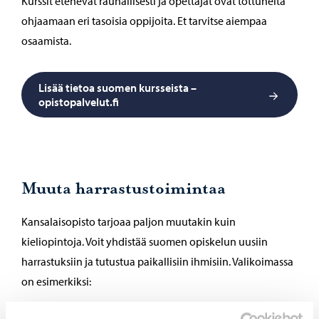
Kurssit etenevät rauhallisesti ja opettajat ovat tottuneita
ohjaamaan eri tasoisia oppijoita. Et tarvitse aiempaa
osaamista.
Lisää tietoa suomen kursseista –
opistopalvelut.fi
Muuta harrastustoimintaa
Kansalaisopisto tarjoaa paljon muutakin kuin
kieliopintoja. Voit yhdistää suomen opiskelun uusiin
harrastuksiin ja tutustua paikallisiin ihmisiin. Valikoimassa
on esimerkiksi:
taide ja käsityöt