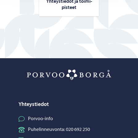
Yh­teys­tie­dot ja toi­mi­
pis­teet
Porvoo – Siirr
Yhteystiedot
Porvoo-info
Puhelinneuvonta: 020 692 250