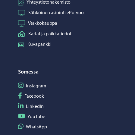
Yhteystietohakemisto
Sähköinen asiointi ePorvoo
Verkkokauppa
Kartat ja paikkatiedot
Kuvapankki
Somessa
Seuraa Instagram
Instagram
Seuraa Facebook
Facebook
Seuraa LinkedIn
LinkedIn
Seuraa YouTube
YouTube
Jaa WhatsApp
WhatsApp