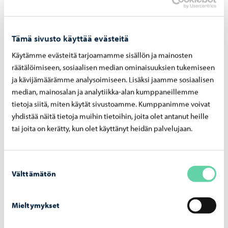
musiikki ja tanssi
liikunta ja hyvinvointi
ruokakurssit
Tämä sivusto käyttää evästeitä
luennot
Käytämme evästeitä tarjoamamme sisällön ja mainosten
räätälöimiseen, sosiaalisen median ominaisuuksien tukemiseen
Harrastukset ovat erinomainen tapa harjoitella suomea
ja kävijämäärämme analysoimiseen. Lisäksi jaamme sosiaalisen
luonnollisesti ja löytää oma yhteisö Porvoosta.
median, mainosalan ja analytiikka-alan kumppaneillemme
tietoja siitä, miten käytät sivustoamme. Kumppanimme voivat
yhdistää näitä tietoja muihin tietoihin, joita olet antanut heille
Kansalaisopiston opetustarjonta
tai joita on kerätty, kun olet käyttänyt heidän palvelujaan.
Suostumuksen
Välttämätön
valinta
Kotoutumiskoulutus
Mieltymykset
Porvoon kansalaisopisto järjestää lakisääteistä
kotoutumiskoulutusta suomeksi Porvoon