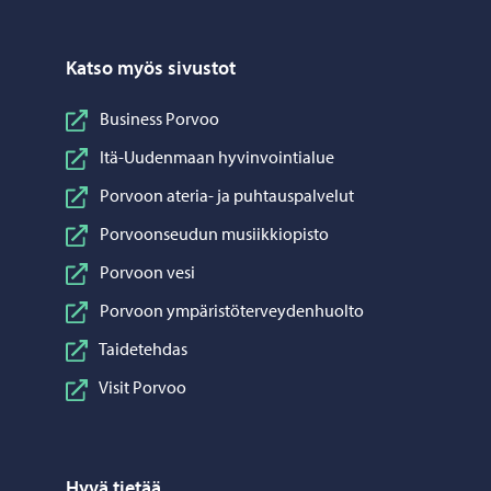
Katso myös sivustot
Business Porvoo
Itä-Uudenmaan hyvinvointialue
Porvoon ateria- ja puhtauspalvelut
Porvoonseudun musiikkiopisto
Porvoon vesi
Porvoon ympäristöterveydenhuolto
Taidetehdas
Visit Porvoo
Hyvä tietää