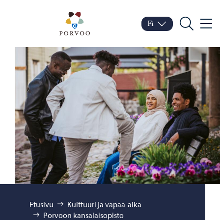
Siirry sisältöön
Porvoo – Siirry kotisivul
Fi
Valik
Vaihda kieltä
Nykyinen kieli: Suomi
Hae
Selaa:
Etusivu
Kulttuuri ja vapaa-aika
Porvoon kansalaisopisto