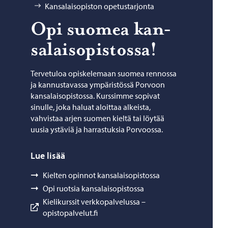
Kansalaisopiston opetustarjonta
Opi suo­mea kan­
sa­lais­opis­tos­sa!
Tervetuloa opiskelemaan suomea rennossa
ja kannustavassa ympäristössä Porvoon
kansalaisopistossa. Kurssimme sopivat
sinulle, joka haluat aloittaa alkeista,
vahvistaa arjen suomen kieltä tai löytää
uusia ystäviä ja harrastuksia Porvoossa.
Lue lisää
Kielten opinnot kansalaisopistossa
Opi ruotsia kansalaisopistossa
Kielikurssit verkkopalvelussa –
opistopalvelut.fi