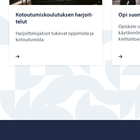
Ko­tou­tu­mis­kou­lu­tuk­sen har­joit­
Opi suo­m
te­lut
Opiskele 
käytännönl
Harjoittelujaksot tukevat oppimista ja
kielitaitoa
kotoutumista