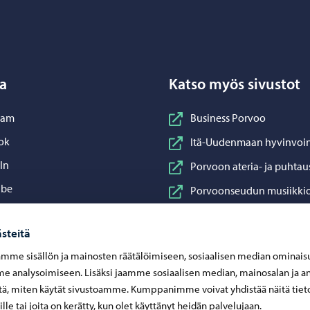
Porvoo – Siirry kotisivulle
a
Katso myös sivustot
nstagram
ram
Business Porvoo
acebook
ok
Itä-Uudenmaan hyvinvoin
inkedIn
In
Porvoon ateria- ja puhtau
ouTube
ube
Porvoonseudun musiikkio
sApp
App
Porvoon vesi
steitä
Porvoon ympäristöterve
mme sisällön ja mainosten räätälöimiseen, sosiaalisen median ominais
Taidetehdas
 analysoimiseen. Lisäksi jaamme sosiaalisen median, mainosalan ja an
Visit Porvoo
ä, miten käytät sivustoamme. Kumppanimme voivat yhdistää näitä tiet
eille tai joita on kerätty, kun olet käyttänyt heidän palvelujaan.