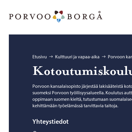
Siirry sisältöön
Porvoo – Siirry kotisivulle
Selaa:
Etusivu
Kulttuuri ja vapaa-aika
Porvoon kan
Ko­tou­tu­mis­kou­l
Porvoon kansalaisopisto järjestää lakisääteistä k
suomeksi Porvoon työllisyysalueella. Koulutus au
oppimaan suomen kieltä, tutustumaan suomalaisee
kehittämään työelämässä tarvittavia taitoja.
Yhteystiedot