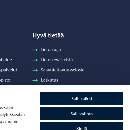
Hyvä tietää
Tietosuoja
tialue
Tietoa evästeistä
spalvelut
Saavutettavuusseloste
pisto
Laskutus
Visuaalinen ilme ja vaakuna
Salli kaikki
ydenhuolto
uuksien
Salli valinta
alytiikka-alan
oja muihin
Kiellä