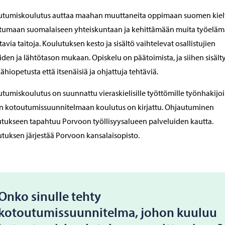
utumiskoulutus auttaa maahan muuttaneita oppimaan suomen kiel
tumaan suomalaiseen yhteiskuntaan ja kehittämään muita työeläm
ttavia taitoja. Koulutuksen kesto ja sisältö vaihtelevat osallistujien
iden ja lähtötason mukaan. Opiskelu on päätoimista, ja siihen sisält
lähiopetusta että itsenäisiä ja ohjattuja tehtäviä.
tumiskoulutus on suunnattu vieraskielisille työttömille työnhakijoil
n kotoutumissuunnitelmaan koulutus on kirjattu. Ohjautuminen
tukseen tapahtuu Porvoon työllisyysalueen palveluiden kautta.
tuksen järjestää Porvoon kansalaisopisto.
Onko sinulle tehty
kotoutumissuunnitelma, johon kuuluu