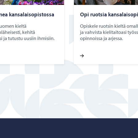
ea kan­sa­lais­opis­tos­sa
Opi ruot­sia kan­sa­lais­opi
suomen kieltä
Opiskele ruotsin kieltä omall
äheisesti, kehitä
ja vahvista kielitaitoasi työss
si ja tutustu uusiin ihmisiin.
opinnoissa ja arjessa.