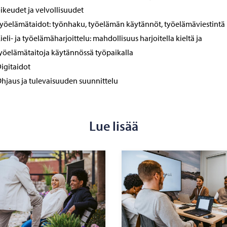
ikeudet ja velvollisuudet
yöelämätaidot: työnhaku, työelämän käytännöt, työelämäviestintä
ieli- ja työelämäharjoittelu: mahdollisuus harjoitella kieltä ja
yöelämätaitoja käytännössä työpaikalla
igitaidot
hjaus ja tulevaisuuden suunnittelu
Lue lisää