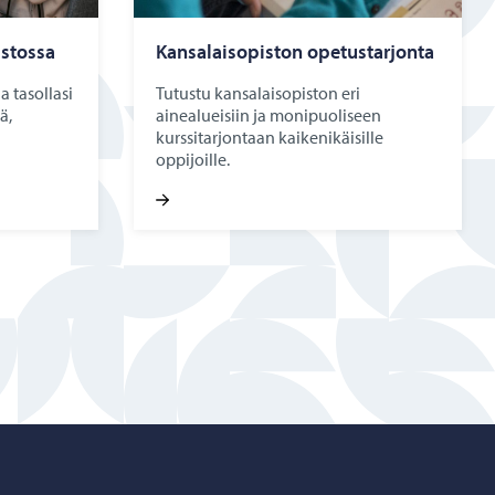
s­tos­sa
Kan­sa­lais­opis­ton ope­tus­tar­jon­ta
a tasollasi
Tutustu kansalaisopiston eri
ä,
ainealueisiin ja monipuoliseen
kurssitarjontaan kaikenikäisille
oppijoille.