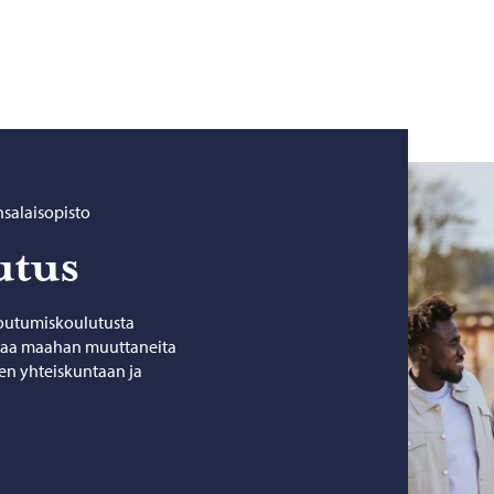
salaisopisto
u­tus
otoutumiskoulutusta
ttaa maahan muuttaneita
n yhteiskuntaan ja