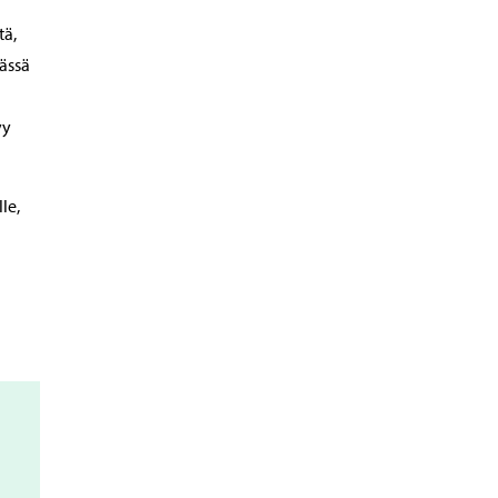
tä,
ässä
yy
le,