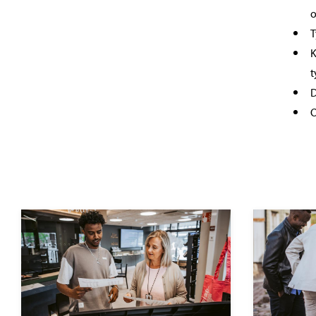
o
T
K
t
D
O