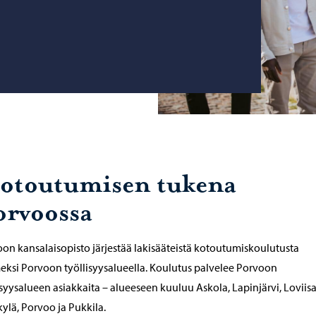
otoutumisen tukena
orvoossa
on kansalaisopisto järjestää lakisääteistä kotoutumiskoulutusta
ksi Porvoon työllisyysalueella. Koulutus palvelee Porvoon
isyysalueen asiakkaita – alueeseen kuuluu Askola, Lapinjärvi, Loviisa
ylä, Porvoo ja Pukkila.