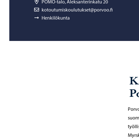
POMO-talo, Aleksanterinkatu 20
kotoutumiskoulutukset@porvoo.fi
Henkilökunta
K
P
Porvo
suome
työll
Myrsk