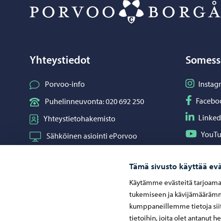
Yhteystiedot
Somess
Seuraa I
Porvoo-info
Instag
Seuraa F
Facebo
Puhelinneuvonta: 020 692 250
Seuraa L
Linked
Yhteystietohakemisto
Seuraa Y
YouT
Sähköinen asiointi ePorvoo
Jaa What
Whats
Verkkokauppa
Tämä sivusto käyttää evä
Kartat ja paikkatiedot
Käytämme evästeitä tarjoama
Kuvapankki
tukemiseen ja kävijämäärämme
kumppaneillemme tietoja siit
tietoihin, joita olet antanut h