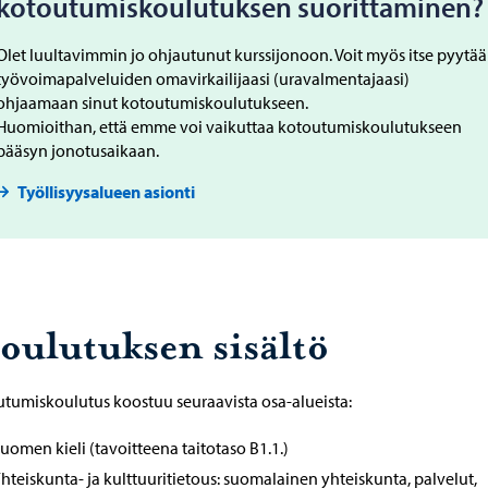
kotoutumiskoulutuksen suorittaminen?
Olet luultavimmin jo ohjautunut kurssijonoon. Voit myös itse pyytää
työvoimapalveluiden omavirkailijaasi (uravalmentajaasi)
ohjaamaan sinut kotoutumiskoulutukseen.
Huomioithan, että emme voi vaikuttaa kotoutumiskoulutukseen
pääsyn jonotusaikaan.
Työllisyysalueen asionti
oulutuksen sisältö
tumiskoulutus koostuu seuraavista osa-alueista:
uomen kieli (tavoitteena taitotaso B1.1.)
hteiskunta- ja kulttuuritietous: suomalainen yhteiskunta, palvelut,