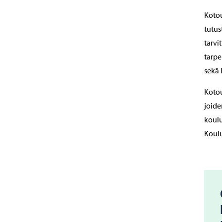
Koto
tutus
tarvi
tarpe
sekä 
Kotou
joide
koulu
Koulu