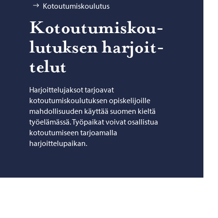
Kotoutumiskoulutus
Ko­tou­tu­mis­kou­
lu­tuk­sen har­joit­
te­lut
Harjoittelujaksot tarjoavat
kotoutumiskoulutuksen opiskelijoille
mahdollisuuden käyttää suomen kieltä
työelämässä. Työpaikat voivat osallistua
kotoutumiseen tarjoamalla
harjoittelupaikan.