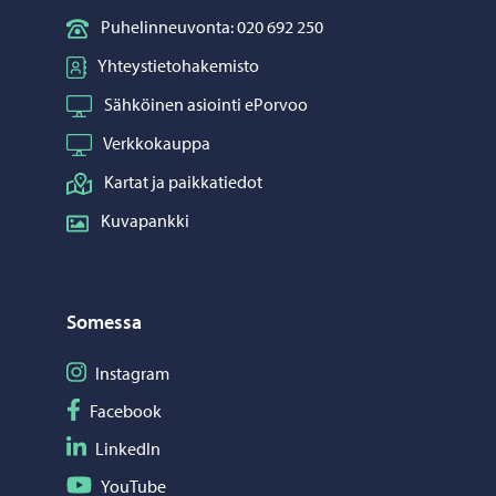
Puhelinneuvonta: 020 692 250
Yhteystietohakemisto
Sähköinen asiointi ePorvoo
Verkkokauppa
Kartat ja paikkatiedot
Kuvapankki
Somessa
Seuraa Instagram
Instagram
Seuraa Facebook
Facebook
Seuraa LinkedIn
LinkedIn
Seuraa YouTube
YouTube