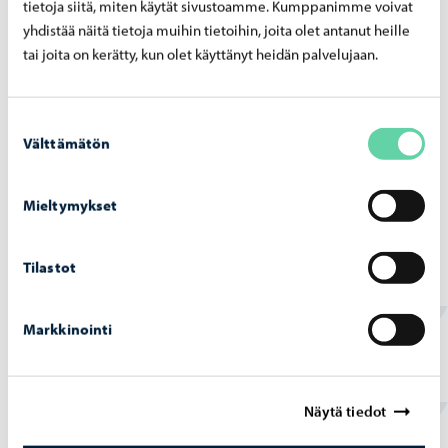
tietoja siitä, miten käytät sivustoamme. Kumppanimme voivat
Harjoittelu on palkaton, ja Porvoon kaupunki vastaa
yhdistää näitä tietoja muihin tietoihin, joita olet antanut heille
harjoittelijan tapaturmavakuutuksesta.
tai joita on kerätty, kun olet käyttänyt heidän palvelujaan.
Harjoittelupäivän kesto on korkeintaan 7 tuntia.
Harjoittelu toteutetaan yleensä arkipäivisin, mutta
Suostumuksen
opiskelijan suostumuksella myös ilta- tai
Välttämätön
valinta
viikonlopputyö on mahdollista.
Mieltymykset
Tilastot
Ota yhteyttä!
Kaikissa harjoitteluihin liittyvissä asioissa voit olla
Markkinointi
yhteydessä suoraan kotoutumiskoulutuksen
työelämäkoordinaattoriin.
Näytä tiedot
Katja Komulainen