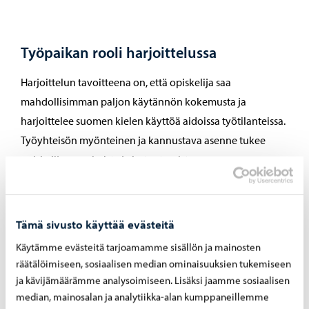
Työpaikan rooli harjoittelussa
Harjoittelun tavoitteena on, että opiskelija saa
mahdollisimman paljon käytännön kokemusta ja
harjoittelee suomen kielen käyttöä aidoissa työtilanteissa.
Työyhteisön myönteinen ja kannustava asenne tukee
opiskelijan oppimista ja kotoutumista.
Harjoittelun osalta ei edellytetä ammatillista arviointia.
Tämä sivusto käyttää evästeitä
Käytämme evästeitä tarjoamamme sisällön ja mainosten
Harjoittelun käytännön järjestelyt
räätälöimiseen, sosiaalisen median ominaisuuksien tukemiseen
ja kävijämäärämme analysoimiseen. Lisäksi jaamme sosiaalisen
Työnantaja huolehtii harjoittelijan työturvallisuudesta
median, mainosalan ja analytiikka-alan kumppaneillemme
ja nimeää työpaikalta perehdyttäjän ja ohjaajan.