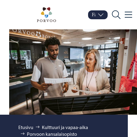
Siirry sisältöön
Porvoo – Siirry kotisivul
Fi
Valik
Vaihda kieltä
Nykyinen kieli: Suomi
Hae
Selaa:
Etusivu
Kulttuuri ja vapaa-aika
Porvoon kansalaisopisto