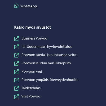
Jaa WhatsApp
WhatsApp
Katso myös sivustot
Business Porvoo
Itä-Uudenmaan hyvinvointialue
Porvoon ateria- ja puhtauspalvelut
Porvoonseudun musiikkiopisto
Porvoon vesi
Porvoon ympäristöterveydenhuolto
Taidetehdas
Visit Porvoo