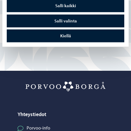
Työelämäkoordinaattori
Salli kaikki
+358 40 168 0357
katja.komulainen@porvoo.fi
Salli valinta
Kiellä
Porvoo – Siirr
Yhteystiedot
Porvoo-info