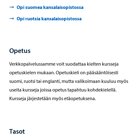
Opi suomea kansalaisopistossa
Opi ruotsia kansalaisopistossa
Opetus
Verkkopalvelussamme voit suodattaa kielten kursseja
opetuskielen mukaan. Opetuskieli on pääsääntöisesti
suomi, ruotsi tai englanti, mutta valikoimaan kuuluu myös
useita kursseja joissa opetus tapahtuu kohdekielellä.
Kursseja järjestetään myös etäopetuksena.
Tasot