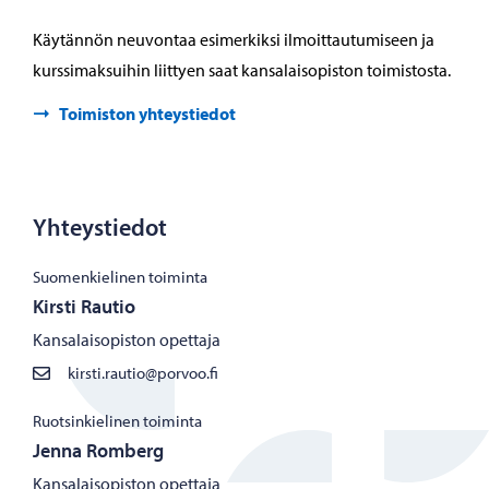
Käytännön neuvontaa esimerkiksi ilmoittautumiseen ja
kurssimaksuihin liittyen saat kansalaisopiston toimistosta.
Toimiston yhteystiedot
Yhteystiedot
Suomenkielinen toiminta
Kirsti Rautio
Kansalaisopiston opettaja
kirsti.rautio@porvoo.fi
Ruotsinkielinen toiminta
Jenna Romberg
Kansalaisopiston opettaja