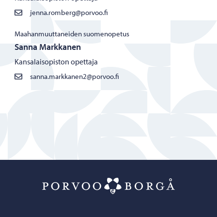
jenna.romberg@porvoo.fi
Maahanmuuttaneiden suomenopetus
Sanna Markkanen
Kansalaisopiston opettaja
sanna.markkanen2@porvoo.fi
Porvoo – Siirr