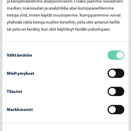
ja kävijämäärämme analysoimiseen. Lisäksi jaamme sosiaalisen
voit tulla ilman kirjaa. Opettaja ohjeistaa oppimateriaalin
median, mainosalan ja analytiikka-alan kumppaneillemme
hankinnassa.
tietoja siitä, miten käytät sivustoamme. Kumppanimme voivat
yhdistää näitä tietoja muihin tietoihin, joita olet antanut heille
tai joita on kerätty, kun olet käyttänyt heidän palvelujaan.
Tilauskurssit
Suostumuksen
Välttämätön
Porvoon kansalaisopisto tarjoaa myös tilauskursseja, jotka
valinta
räätälöidään asiakkaan toiveiden mukaan. Tilauskurssit
sopivat esimerkiksi yrityksille, yhdistyksille, työyhteisöille
Mieltymykset
tai pienille ryhmille, jotka haluavat oppia uutta omassa
aikataulussaan ja omista lähtökohdistaan. Tilauskurssit
Tilastot
voivat sisältää esimerkiksi suomen tai ruotsin kielen
opetusta eri tasoille sekä työelämän kielitaitoon
Markkinointi
keskittyviä kokonaisuuksia.
Suunnittelemme kurssin sisällön, keston ja toteutustavan