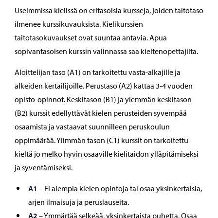
Useimmissa kielissä on eritasoisia kursseja, joiden taitotaso
ilmenee kurssikuvauksista. Kielikurssien
taitotasokuvaukset ovat suuntaa antavia. Apua
sopivantasoisen kurssin valinnassa saa kieltenopettajilta.
Aloittelijan taso (A1) on tarkoitettu vasta-alkajille ja
alkeiden kertailijoille. Perustaso (A2) kattaa 3-4 vuoden
opisto-opinnot. Keskitason (B1) ja ylemmän keskitason
(B2) kurssit edellyttävät kielen perusteiden syvempää
osaamista ja vastaavat suunnilleen peruskoulun
oppimäärää. Ylimmän tason (C1) kurssit on tarkoitettu
kieltä jo melko hyvin osaaville kielitaidon ylläpitämiseksi
ja syventämiseksi.
A1
– Ei aiempia kielen opintoja tai osaa yksinkertaisia,
arjen ilmaisuja ja peruslauseita.
A2
– Ymmärtää selkeää, yksinkertaista puhetta. Osaa