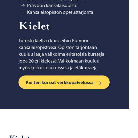
Porvoon kansalaisopisto
Kansalaisopiston opetustarjonta
Kie­let
Tutustu kielten kursseihin Porvoon
kansalaisopistossa. Opiston tarjontaan
kuuluu laaja valikoima eritasoisia kursseja
jopa 20 eri kielessä. Valikoimaan kuuluu
myös keskustelukursseja ja etäkursseja.
Kielten kurssit verkkopalvelussa