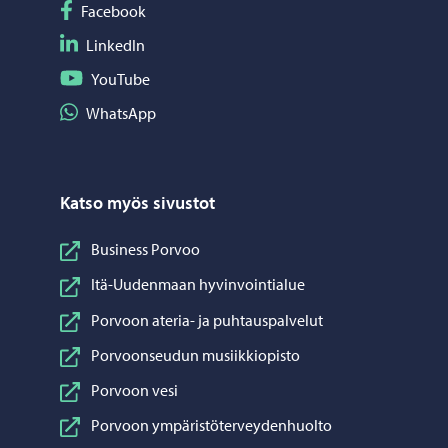
Seuraa Facebook
Facebook
Seuraa LinkedIn
LinkedIn
Seuraa YouTube
YouTube
Jaa WhatsApp
WhatsApp
Katso myös sivustot
Business Porvoo
Itä-Uudenmaan hyvinvointialue
Porvoon ateria- ja puhtauspalvelut
Porvoonseudun musiikkiopisto
Porvoon vesi
Porvoon ympäristöterveydenhuolto