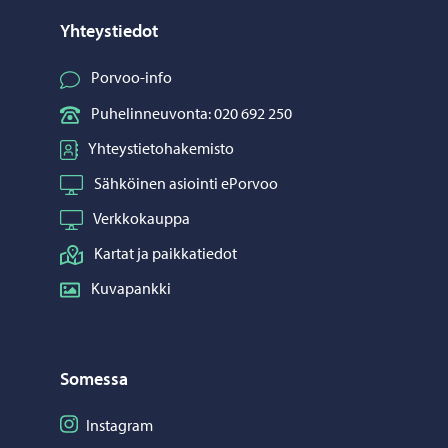
Yhteystiedot
Porvoo-info
Puhelinneuvonta: 020 692 250
Yhteystietohakemisto
Sähköinen asiointi ePorvoo
Verkkokauppa
Kartat ja paikkatiedot
Kuvapankki
Somessa
Seuraa Instagram
Instagram