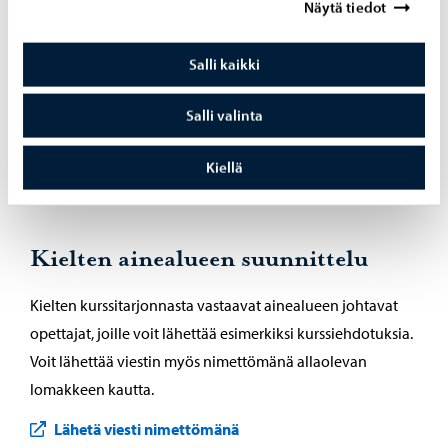
Näytä tiedot
yhdessä asiakkaan kanssa. Opetus voidaan järjestää
opiston tiloissa, asiakkaan omissa tiloissa tai etänä.
Salli kaikki
Lisätietoa tilauskursseista, hinnoittelusta ja
toteutusmahdollisuuksista saat opiston johtavilta
Salli valinta
opettajilta, jotka auttavat mielellään sopivan
kokonaisuuden suunnittelussa.
Kiellä
Kielten ainealueen suunnittelu
Kielten kurssitarjonnasta vastaavat ainealueen johtavat
opettajat, joille voit lähettää esimerkiksi kurssiehdotuksia.
Voit lähettää viestin myös nimettömänä allaolevan
lomakkeen kautta.
Lähetä viesti nimettömänä