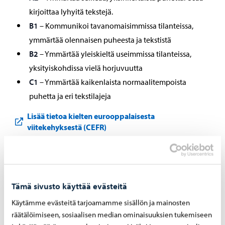
kirjoittaa lyhyitä tekstejä.
B1
– Kommunikoi tavanomaisimmissa tilanteissa,
ymmärtää olennaisen puheesta ja tekstistä
B2
– Ymmärtää yleiskieltä useimmissa tilanteissa,
yksityiskohdissa vielä horjuvuutta
C1
– Ymmärtää kaikenlaista normaalitempoista
puhetta ja eri tekstilajeja
Lisää tietoa kielten eurooppalaisesta
viitekehyksestä (CEFR)
Oppimateriaali
Tämä sivusto käyttää evästeitä
Useimmilla kursseilla opetuksen tukena on oppikirja,
Käytämme evästeitä tarjoamamme sisällön ja mainosten
räätälöimiseen, sosiaalisen median ominaisuuksien tukemiseen
jonka opiskelija hankkii itse. Ensimmäiselle opetuskerralle