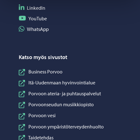
Seuraa LinkedIn
LinkedIn
Seuraa YouTube
YouTube
Jaa WhatsApp
WhatsApp
Katso myös sivustot
Business Porvoo
Itä-Uudenmaan hyvinvointialue
Porvoon ateria- ja puhtauspalvelut
Porvoonseudun musiikkiopisto
Porvoon vesi
Porvoon ympäristöterveydenhuolto
Taidetehdas