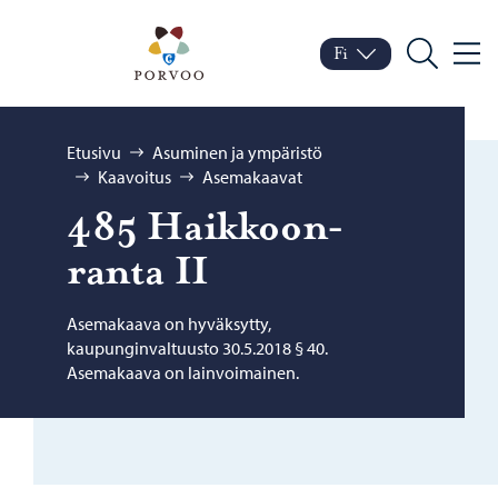
Siirry sisältöön
Porvoo – Siirry kotisivul
Fi
Valik
Vaihda kieltä
Nykyinen kieli: Suomi
Hae
Selaa:
Etusivu
Asuminen ja ympäristö
Kaavoitus
Asemakaavat
485 Haik­koon­
ran­ta II
Asemakaava on hyväksytty,
kaupunginvaltuusto 30.5.2018 § 40.
Asemakaava on lainvoimainen.