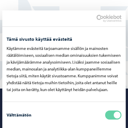
Löysitkö etsimäsi tiedon tältä sivulta?
Kyllä
Tämä sivusto käyttää evästeitä
Osittain
Käytämme evästeitä tarjoamamme sisällön ja mainosten
räätälöimiseen, sosiaalisen median ominaisuuksien tukemiseen
En
ja kävijämäärämme analysoimiseen. Lisäksi jaamme sosiaalisen
median, mainosalan ja analytiikka-alan kumppaneillemme
tietoja siitä, miten käytät sivustoamme. Kumppanimme voivat
yhdistää näitä tietoja muihin tietoihin, joita olet antanut heille
tai joita on kerätty, kun olet käyttänyt heidän palvelujaan.
Porvoo – Siirr
Suostumuksen
Välttämätön
valinta