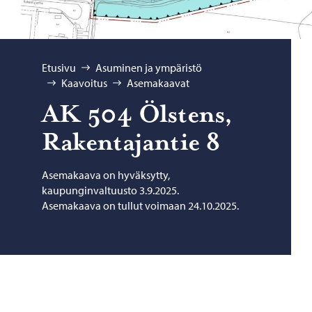
Selaa:
Etusivu
Asuminen ja ympäristö
Kaavoitus
Asemakaavat
AK 504 Öls­tens,
Ra­ken­ta­jan­tie 8
Asemakaava on hyväksytty,
kaupunginvaltuusto 3.9.2025.
Asemakaava on tullut voimaan 24.10.2025.