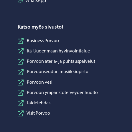
Jaa WhatsApp
WhatsApp
Katso myös sivustot
Business Porvoo
Itä-Uudenmaan hyvinvointialue
Porvoon ateria- ja puhtauspalvelut
Porvoonseudun musiikkiopisto
Porvoon vesi
Porvoon ympäristöterveydenhuolto
Taidetehdas
Visit Porvoo