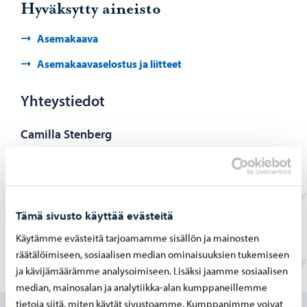
Hyväksytty aineisto
Asemakaava
Asemakaavaselostus ja liitteet
Yhteystiedot
Camilla Stenberg
Kaavoittaja
+358 40 351 5462
camilla.stenberg@porvoo.fi
Tämä sivusto käyttää evästeitä
Käytämme evästeitä tarjoamamme sisällön ja mainosten
räätälöimiseen, sosiaalisen median ominaisuuksien tukemiseen
ja kävijämäärämme analysoimiseen. Lisäksi jaamme sosiaalisen
Löysitkö etsimäsi tiedon tältä sivulta?
median, mainosalan ja analytiikka-alan kumppaneillemme
tietoja siitä, miten käytät sivustoamme. Kumppanimme voivat