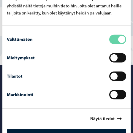
Kyllä
yhdistää näitä tietoja muihin tietoihin, joita olet antanut heille
tai joita on kerätty, kun olet käyttänyt heidän palvelujaan.
Osittain
En
Suostumuksen
Välttämätön
valinta
Mieltymykset
Tilastot
Porvoo – Siirr
Markkinointi
Yhteystiedot
Näytä tiedot
Porvoo-info