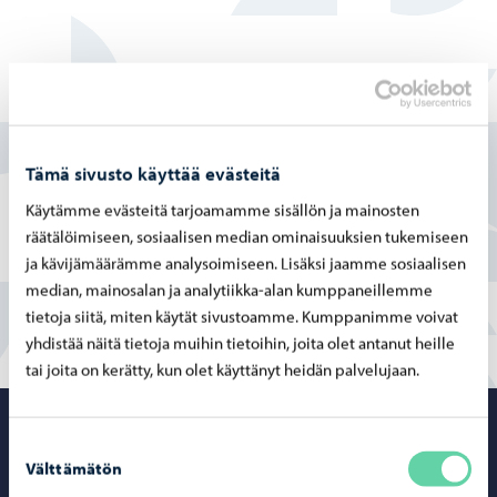
Löysitkö etsimäsi tiedon tältä sivulta?
Kyllä
Tämä sivusto käyttää evästeitä
Käytämme evästeitä tarjoamamme sisällön ja mainosten
Osittain
räätälöimiseen, sosiaalisen median ominaisuuksien tukemiseen
En
ja kävijämäärämme analysoimiseen. Lisäksi jaamme sosiaalisen
median, mainosalan ja analytiikka-alan kumppaneillemme
tietoja siitä, miten käytät sivustoamme. Kumppanimme voivat
yhdistää näitä tietoja muihin tietoihin, joita olet antanut heille
tai joita on kerätty, kun olet käyttänyt heidän palvelujaan.
Porvoo – Siirr
Suostumuksen
Välttämätön
valinta