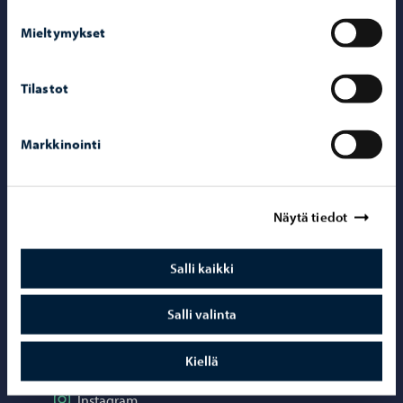
Mieltymykset
Yhteystiedot
Porvoo-info
Tilastot
Puhelinneuvonta: 020 692 250
Markkinointi
Yhteystietohakemisto
Sähköinen asiointi ePorvoo
Verkkokauppa
Näytä tiedot
Kartat ja paikkatiedot
Salli kaikki
Kuvapankki
Salli valinta
Somessa
Kiellä
Seuraa Instagram
Instagram