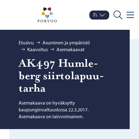
Siirry sisältöön
Porvoo – Siirry kotisivul
Fi
Valik
Vaihda kieltä
Nykyinen kieli: Suomi
Hae
Selaa:
Etusivu
Asuminen ja ympäristö
Kaavoitus
Asemakaavat
AK497 Hum­le­
berg siir­to­la­puu­
tar­ha
Asemakaava on hyväksytty
kaupunginvaltuustossa 22.3.2017.
Asemakaava on lainvoimainen.