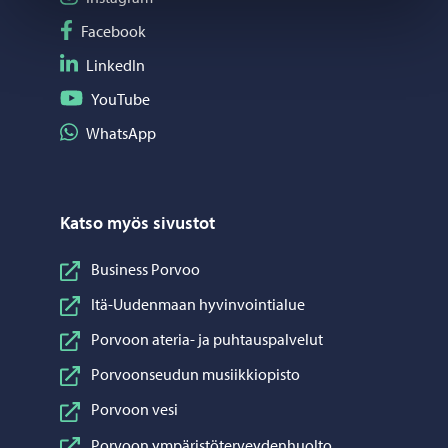
Seuraa Facebook
Facebook
Seuraa LinkedIn
LinkedIn
Seuraa YouTube
YouTube
Jaa WhatsApp
WhatsApp
Katso myös sivustot
Business Porvoo
Itä-Uudenmaan hyvinvointialue
Porvoon ateria- ja puhtauspalvelut
Porvoonseudun musiikkiopisto
Porvoon vesi
Porvoon ympäristöterveydenhuolto