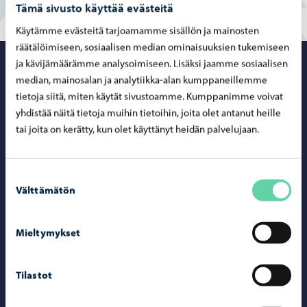
Tämä sivusto käyttää evästeitä
Käytämme evästeitä tarjoamamme sisällön ja mainosten
räätälöimiseen, sosiaalisen median ominaisuuksien tukemiseen
ja kävijämäärämme analysoimiseen. Lisäksi jaamme sosiaalisen
Porvoo – Siirr
median, mainosalan ja analytiikka-alan kumppaneillemme
tietoja siitä, miten käytät sivustoamme. Kumppanimme voivat
yhdistää näitä tietoja muihin tietoihin, joita olet antanut heille
tai joita on kerätty, kun olet käyttänyt heidän palvelujaan.
Yhteystiedot
Porvoo-info
Suostumuksen
Välttämätön
valinta
Puhelinneuvonta: 020 692 250
Yhteystietohakemisto
Mieltymykset
Sähköinen asiointi ePorvoo
Verkkokauppa
Tilastot
Kartat ja paikkatiedot