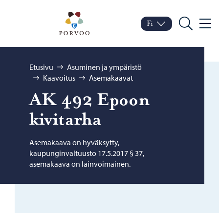
Siirry sisältöön
Porvoo – Siirry kotisivul
Fi
Valik
Vaihda kieltä
Nykyinen kieli: Suomi
Hae
Selaa:
Etusivu
Asuminen ja ympäristö
Kaavoitus
Asemakaavat
AK 492 Epoon
ki­vi­tar­ha
Asemakaava on hyväksytty,
kaupunginvaltuusto 17.5.2017 § 37,
asemakaava on lainvoimainen.