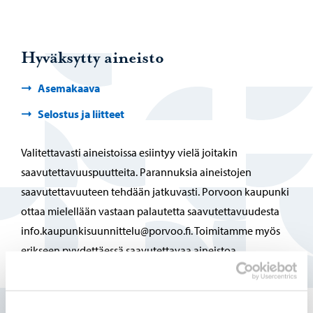
Hyväksytty aineisto
Asemakaava
Selostus ja liitteet
Valitettavasti aineistoissa esiintyy vielä joitakin
saavutettavuuspuutteita. Parannuksia aineistojen
saavutettavuuteen tehdään jatkuvasti. Porvoon kaupunki
ottaa mielellään vastaan palautetta saavutettavuudesta
info.kaupunkisuunnittelu@porvoo.fi. Toimitamme myös
erikseen pyydettäessä saavutettavaa aineistoa.