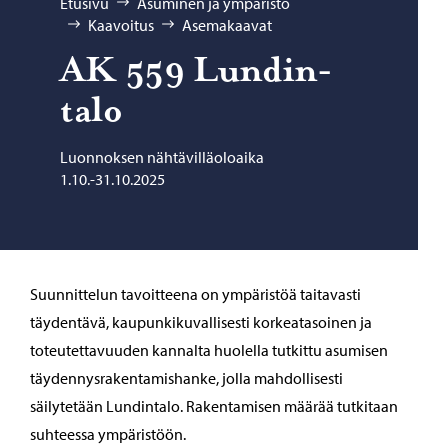
Selaa:
Etusivu
Asuminen ja ympäristö
Kaavoitus
Asemakaavat
AK 559 Lun­din­
ta­lo
Luonnoksen nähtävilläoloaika
1.10.-31.10.2025
Suunnittelun tavoitteena on ympäristöä taitavasti
täydentävä, kaupunkikuvallisesti korkeatasoinen ja
toteutettavuuden kannalta huolella tutkittu asumisen
täydennysrakentamishanke, jolla mahdollisesti
säilytetään Lundintalo. Rakentamisen määrää tutkitaan
suhteessa ympäristöön.