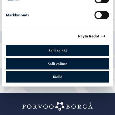
Markkinointi
Löysitkö etsimäsi tiedon tältä sivulta?
Näytä tiedot
Kyllä
Salli kaikki
Osittain
En
Salli valinta
Kiellä
Porvoo – Siirr