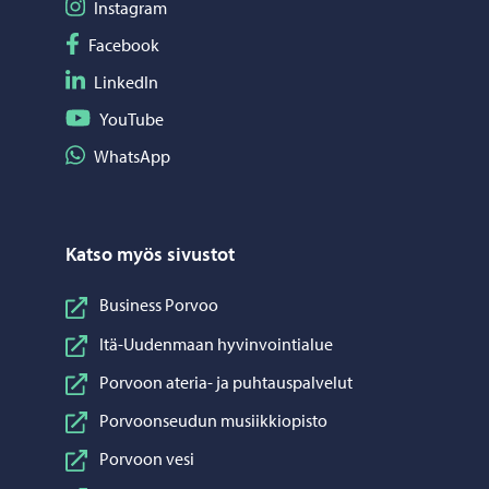
Seuraa Instagram
Instagram
Seuraa Facebook
Facebook
Seuraa LinkedIn
LinkedIn
Seuraa YouTube
YouTube
Jaa WhatsApp
WhatsApp
Katso myös sivustot
Business Porvoo
Itä-Uudenmaan hyvinvointialue
Porvoon ateria- ja puhtauspalvelut
Porvoonseudun musiikkiopisto
Porvoon vesi