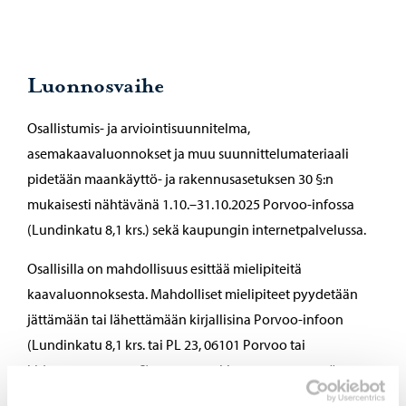
Luonnosvaihe
Osallistumis- ja arviointisuunnitelma,
asemakaavaluonnokset ja muu suunnittelumateriaali
pidetään maankäyttö- ja rakennusasetuksen 30 §:n
mukaisesti nähtävänä 1.10.–31.10.2025 Porvoo-infossa
(Lundinkatu 8,1 krs.) sekä kaupungin internetpalvelussa.
Osallisilla on mahdollisuus esittää mielipiteitä
kaavaluonnoksesta. Mahdolliset mielipiteet pyydetään
jättämään tai lähettämään kirjallisina Porvoo-infoon
(Lundinkatu 8,1 krs. tai PL 23, 06101 Porvoo tai
kirjaamo@porvoo.fi) 31.10.2025 klo 15.00 mennessä.
Kuoreen tai viestikenttään merkintä ” AK 559 Lundintalo”.