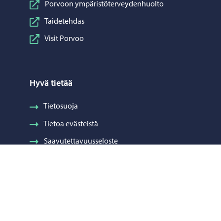
Porvoon ympäristöterveydenhuolto
Taidetehdas
Visit Porvoo
Hyvä tietää
Tietosuoja
Tietoa evästeistä
Saavutettavuusseloste
Laskutus
Visuaalinen ilme ja vaakuna