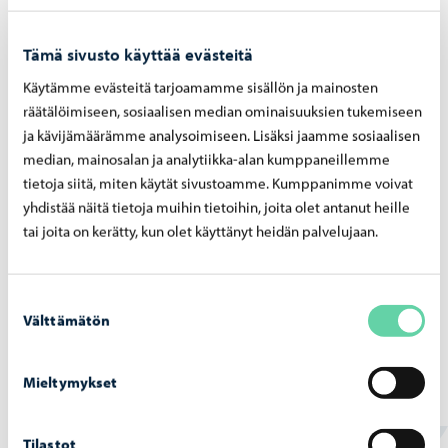
Osallistumis- ja arviointisuunnitelma
Tämä sivusto käyttää evästeitä
Asemakaavaluonnos vaihtoehdot 1 ja 2,
havainnekuvat ja kaavakartat
Käytämme evästeitä tarjoamamme sisällön ja mainosten
räätälöimiseen, sosiaalisen median ominaisuuksien tukemiseen
ja kävijämäärämme analysoimiseen. Lisäksi jaamme sosiaalisen
median, mainosalan ja analytiikka-alan kumppaneillemme
tietoja siitä, miten käytät sivustoamme. Kumppanimme voivat
Selvitykset
yhdistää näitä tietoja muihin tietoihin, joita olet antanut heille
tai joita on kerätty, kun olet käyttänyt heidän palvelujaan.
Rakennushistoriaselvitys
Yhteystiedot
Suostumuksen
Välttämätön
valinta
Pekka Mikkola
Kaavoitusarkkitehti
Mieltymykset
+358 40 489 5753
pekka.mikkola@porvoo.fi
Tilastot