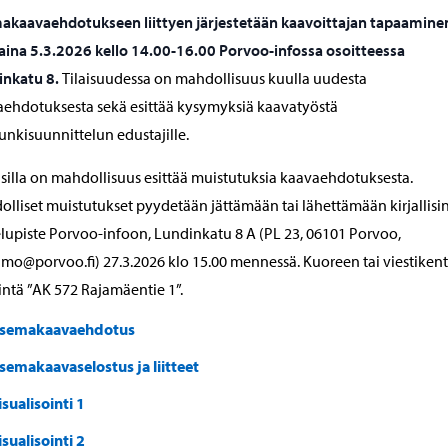
akaavaehdotukseen liittyen järjestetään kaavoittajan tapaamine
aina 5.3.2026 kello 14.00-16.00 Porvoo-infossa osoitteessa
inkatu 8.
Tilaisuudessa on mahdollisuus kuulla uudesta
ehdotuksesta sekä esittää kysymyksiä kaavatyöstä
nkisuunnittelun edustajille.
isilla on mahdollisuus esittää muistutuksia kaavaehdotuksesta.
lliset muistutukset pyydetään jättämään tai lähettämään kirjallisi
lupiste Porvoo-infoon, Lundinkatu 8 A (PL 23, 06101 Porvoo,
amo@porvoo.fi) 27.3.2026 klo 15.00 mennessä. Kuoreen tai viestiken
ntä ”AK 572 Rajamäentie 1”.
semakaavaehdotus
semakaavaselostus ja liitteet
isualisointi 1
isualisointi 2