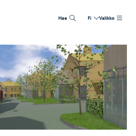
Hae
Fi
Valikko
Vaihda kieltä
Nykyinen kieli: Suomi