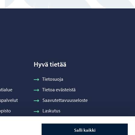
Hyvä tietää
Tietosuoja
tialue
Tietoa evästeistä
spalvelut
Saavutettavuusseloste
pisto
Laskutus
Visuaalinen ilme ja vaakuna
Salli kaikki
ydenhuolto