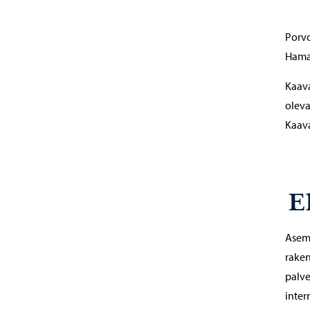
Porv
Hamar
Kaava
oleva
Kaava
E
Asema
raken
palve
inter