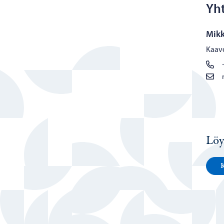
Yht
Mikk
Kaavo
Löy
K