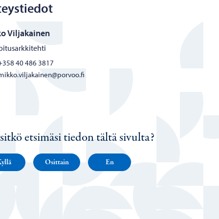
eystiedot
o Viljakainen
itusarkkitehti
+358 40 486 3817
mikko.viljakainen@porvoo.fi
sitkö etsimäsi tiedon tältä sivulta?
yllä
Osittain
En