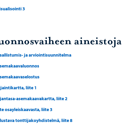
isualisointi 3
uonnosvaiheen aineistoja
sallistumis- ja arviointisuunnitelma
semakaavaluonnos
semakaavaselostus
jaintikartta, liite 1
jantasa-asemakaavakartta, liite 2
te osayleiskaavasta, liite 3
lustava tonttijakoyhdistelmä, liite 8