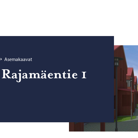
Asemakaavat
a­ja­mäen­tie 1