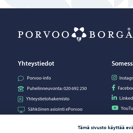
Yhteystiedot
Somess
Seuraa I
Porvoo-info
Instag
Seuraa F
Facebo
Puhelinneuvonta: 020 692 250
Seuraa L
Linked
Yhteystietohakemisto
Seuraa Y
YouT
Sähköinen asiointi ePorvoo
Jaa What
Whats
Verkkokauppa
Tämä sivusto käyttää evä
Kartat ja paikkatiedot