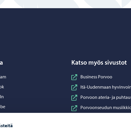
Porvoo – Siirry kotisivulle
a
Katso myös sivustot
nstagram
ram
Business Porvoo
acebook
ok
Itä-Uudenmaan hyvinvoin
inkedIn
In
Porvoon ateria- ja puhtau
ouTube
ube
Porvoonseudun musiikkio
sApp
App
Porvoon vesi
steitä
Porvoon ympäristöterve