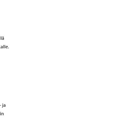
llä
alle.
 ja
in