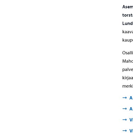
Asem
torst
Lund
kaava
kaupu
Osall
Mahdo
palve
kirja
merki
A
A
V
V