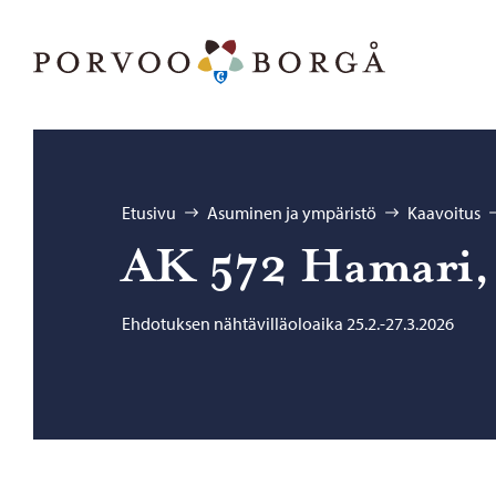
Siirry sisältöön
Porvoo – Siirry kotisivulle
Selaa:
Etusivu
Asuminen ja ympäristö
Kaavoitus
AK 572 Ha­ma­ri, R
Ehdotuksen nähtävilläoloaika 25.2.-27.3.2026