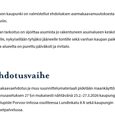
oon kaupunki on valmistellut ehdotuksen asemakaavamuutoksesta
iin.
n tarkoitus on sijoittaa asumista jo rakentuneen asuinalueen keske
lle, nykyisellään tyhjäksi jääneelle tontille sekä vanhan kaupan paik
-alueelta on purettu päiväkoti ja rivitalo.
hdotusvaihe
kaavaehdotus ja muu suunnittelumateriaali pidetään maankäyttö-
nusasetuksen 27 §:n mukaisesti nähtävänä 25.2.-27.3.2026 kaupung
lupiste Porvoo-infossa osoitteessa Lundinkatu 8 A sekä kaupungin
netpalvelussa.