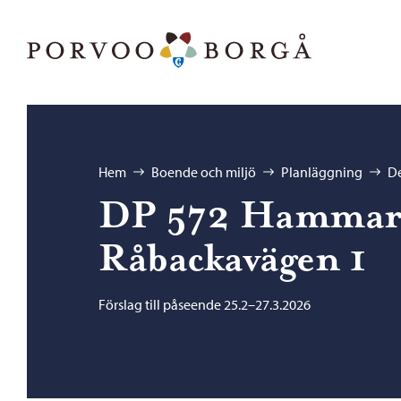
Hoppa till innehåll
Porvoo – Gå till startsidan
Bläddra:
Hem
Boende och miljö
Planläggning
De
DP 572 Hammar
Råbackavägen 1
Förslag till påseende 25.2–27.3.2026