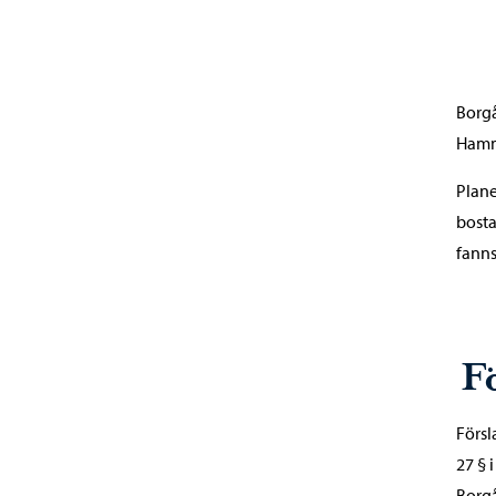
Borgå
Hamm
Plane
bosta
fanns
F
Försl
27 § 
Borgå