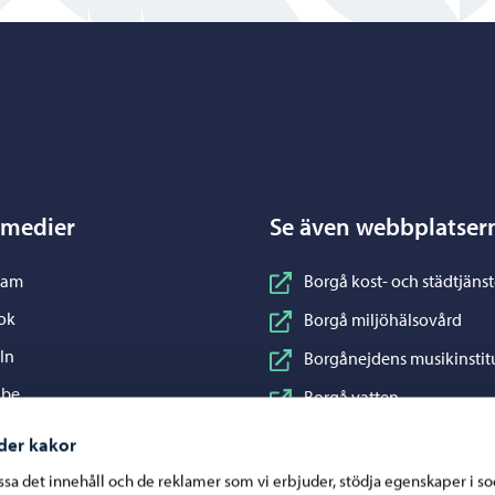
Porvoo – Gå till startsidan
 medier
Se även webbplatser
nstagram
ram
Borgå kost- och städtjänst
acebook
ok
Borgå miljöhälsovård
inkedIn
In
Borgånejdens musikinstit
ouTube
ube
Borgå vatten
WhatsApp
App
Business Porvoo
der kakor
Konstfabriken
assa det innehåll och de reklamer som vi erbjuder, stödja egenskaper i s