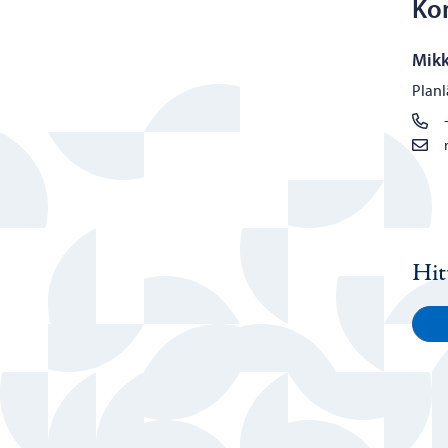
Ko
Mikk
Planl
Hit