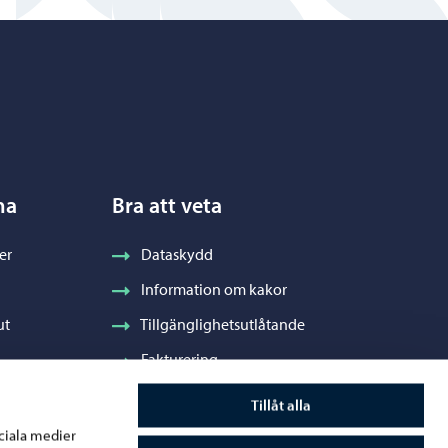
na
Bra att veta
er
Dataskydd
Information om kakor
ut
Tillgänglighetsutlåtande
Fakturering
Stadens visuella profil och vapen
Tillåt alla
ociala medier