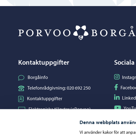
Kontaktuppgifter
Sociala
Följ på I
Borgåinfo
Instag
Följ på F
Facebo
Telefonrådgivning: 020 692 250
Följ på L
Linked
Kontaktuppgifter
Följ på Y
YouT
Elektroniska tjänster (ePorvoo)
Dela på 
Whats
Nätbutik
Denna webbplats använ
Kartor och lägesinformation
Vi använder kakor för att anp