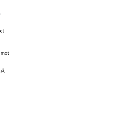
n
get
.
r mot
gå,