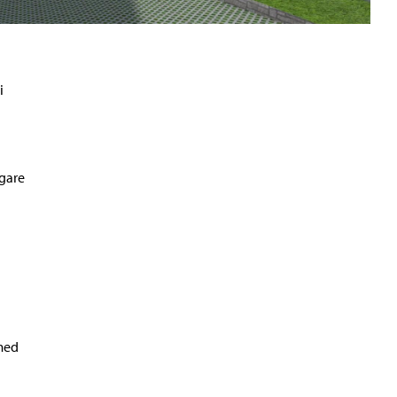
i
igare
 med