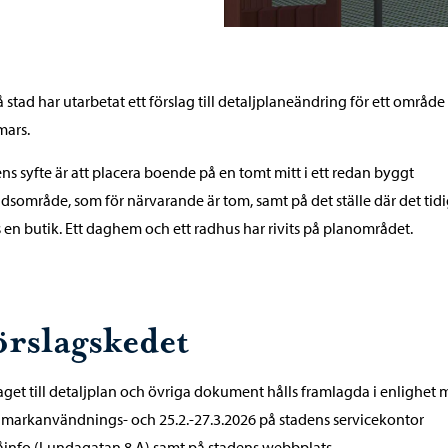
 stad har utarbetat ett förslag till detaljplaneändring för ett område 
ars.
ns syfte är att placera boende på en tomt mitt i ett redan byggt
dsområde, som för närvarande är tom, samt på det ställe där det tid
 en butik. Ett daghem och ett radhus har rivits på planområdet.
örslagskedet
aget till detaljplan och övriga dokument hålls framlagda i enlighet
i markanvändnings- och 25.2.-27.3.2026 på stadens servicekontor
info (Lundagatan 8 A) samt på stadens webbplats.