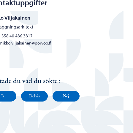
ntaktuppgifter
o Viljakainen
äggningsarkitekt
+358 40 486 3817
mikko.viljakainen@porvoo.fi
tade du vad du sökte?
Ja
Delvis
Nej