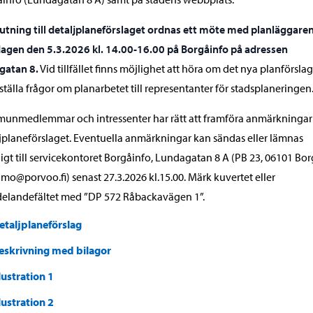
lutning till detaljplaneförslaget ordnas ett möte med planläggare
agen den 5.3.2026 kl. 14.00-16.00 på Borgåinfo på adressen
gatan 8.
Vid tillfället finns möjlighet att höra om det nya planförsla
ställa frågor om planarbetet till representanter för stadsplaneringen
unmedlemmar och intressenter har rätt att framföra anmärkninga
jplaneförslaget. Eventuella anmärkningar kan sändas eller lämnas
tligt till servicekontoret Borgåinfo, Lundagatan 8 A (PB 23, 06101 Bor
amo@porvoo.fi) senast 27.3.2026 kl.15.00. Märk kuvertet eller
elandefältet med ”DP 572 Råbackavägen 1”.
etaljplaneförslag
eskrivning med bilagor
llustration 1
llustration 2