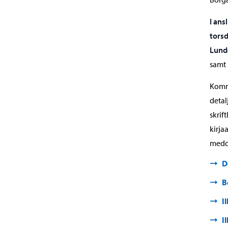
I ans
torsd
Lund
samt 
Komm
detal
skrif
kirja
medd
D
B
I
I