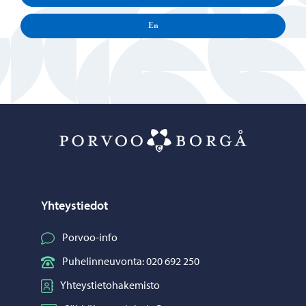
En
Porvoo – Siirr
Yhteystiedot
Porvoo-info
Puhelinneuvonta: 020 692 250
Yhteystietohakemisto