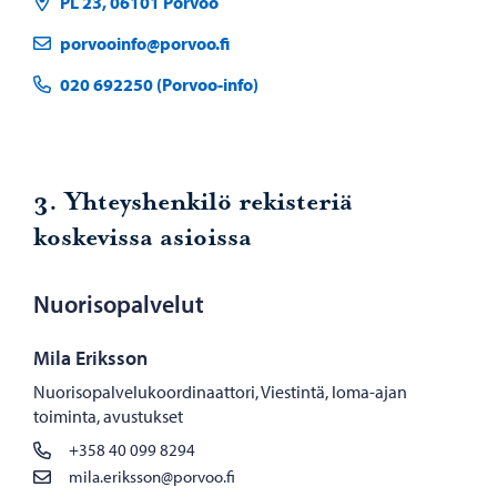
PL 23, 06101 Porvoo
porvooinfo@porvoo.fi
020 692250 (Porvoo-info)
3. Yhteyshenkilö rekisteriä
koskevissa asioissa
Nuorisopalvelut
Mila Eriksson
Nuorisopalvelukoordinaattori, Viestintä, loma-ajan
toiminta, avustukset
+358 40 099 8294
mila.eriksson@porvoo.fi