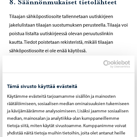
8. Säännönmukaiset tietolähteet
Tilaajan sähköpostiosoite tallennetaan uutiskirjeen
jakelulistaan tilaajan suostumuksen perusteella. Tilaaja voi
poistua listalta uutiskirjeessä olevan peruutuslinkin
kautta. Tiedot poistetaan rekisteristä, mikäli tilaajan
sähköpostiosoite ei ole enää käytössä.
9. Tietojen säännönmukainen
Tämä sivusto käyttää evästeitä
luovutus
Käytämme evästeitä tarjoamamme sisällön ja mainosten
räätälöimiseen, sosiaalisen median ominaisuuksien tukemiseen
Henkilötietoja ei luovuteta kolmansille osapuolille.
ja kävijämäärämme analysoimiseen. Lisäksi jaamme sosiaalisen
Henkilötietoja ei siirretä EU:n tai ETA:n ulkopuolelle.
median, mainosalan ja analytiikka-alan kumppaneillemme
tietoja siitä, miten käytät sivustoamme. Kumppanimme voivat
yhdistää näitä tietoja muihin tietoihin, joita olet antanut heille