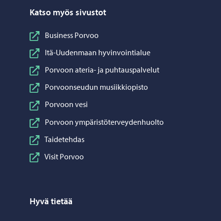
Katso myös sivustot
Business Porvoo
Itä-Uudenmaan hyvinvointialue
Porvoon ateria- ja puhtauspalvelut
Porvoonseudun musiikkiopisto
Porvoon vesi
Porvoon ympäristöterveydenhuolto
Taidetehdas
Visit Porvoo
Hyvä tietää