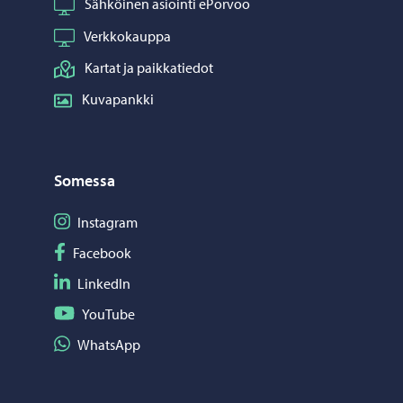
Sähköinen asiointi ePorvoo
Verkkokauppa
Kartat ja paikkatiedot
Kuvapankki
Somessa
Seuraa Instagram
Instagram
Seuraa Facebook
Facebook
Seuraa LinkedIn
LinkedIn
Seuraa YouTube
YouTube
Jaa WhatsApp
WhatsApp