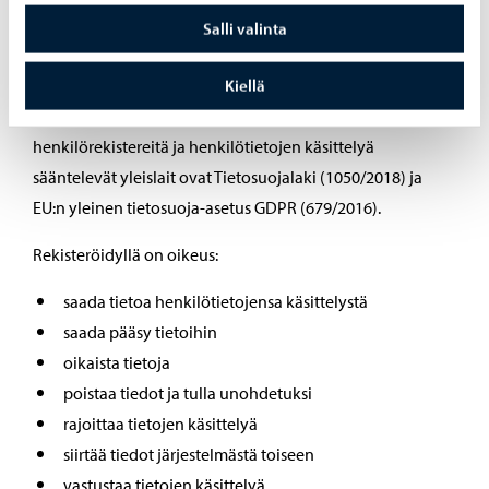
kaupungin järjestelmien ja henkilörekistereiden
Salli valinta
luotettavuus ja uskottavuus kyetään ylläpitämään sekä
varmistamaan. Kaikessa henkilötietojen käsittelyssä
Kiellä
noudatetaan tietosuojalainsäädäntöä, jossa keskeisimmät
henkilörekistereitä ja henkilötietojen käsittelyä
sääntelevät yleislait ovat Tietosuojalaki (1050/2018) ja
EU:n yleinen tietosuoja-asetus GDPR (679/2016).
Rekisteröidyllä on oikeus:
saada tietoa henkilötietojensa käsittelystä
saada pääsy tietoihin
oikaista tietoja
poistaa tiedot ja tulla unohdetuksi
rajoittaa tietojen käsittelyä
siirtää tiedot järjestelmästä toiseen
vastustaa tietojen käsittelyä