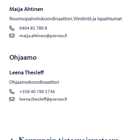
Maija Ahtinen
Nuorisopalvelukoordinaattori, Viestintä ja tapahtumat
0404 85 780 8
maija.ahtinen@porvoo.fi
Ohjaamo
Leena Thesleff
Ohjaamokoordinaattori
+358 40 190 5736
leena.thesleff@porvoo.fi