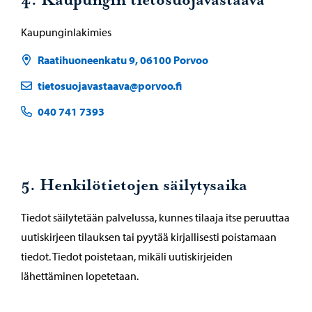
4. Kaupungin tietosuojavastaava
Kaupunginlakimies
Raatihuoneenkatu 9, 06100 Porvoo
tietosuojavastaava@porvoo.fi
040 741 7393
5. Henkilötietojen säilytysaika
Tiedot säilytetään palvelussa, kunnes tilaaja itse peruuttaa
uutiskirjeen tilauksen tai pyytää kirjallisesti poistamaan
tiedot. Tiedot poistetaan, mikäli uutiskirjeiden
lähettäminen lopetetaan.