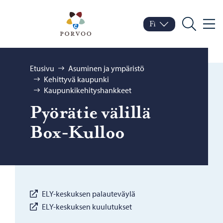
Siirry sisältöön
Porvoo – Siirry kotisivul
Fi
Valik
Vaihda kieltä
Nykyinen kieli: Suomi
Hae
Selaa:
Etusivu
Asuminen ja ympäristö
Kehittyvä kaupunki
Kaupunkikehityshankkeet
Pyö­rä­tie vä­lil­lä
Box-​Kulloo
ELY-keskuksen palauteväylä
ELY-keskuksen kuulutukset