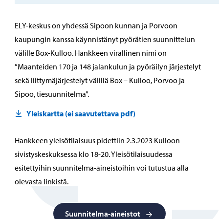
ELY-keskus on yhdessä Sipoon kunnan ja Porvoon
kaupungin kanssa käynnistänyt pyörätien suunnittelun
välille Box-Kulloo. Hankkeen virallinen nimi on
”Maanteiden 170 ja 148 jalankulun ja pyöräilyn järjestelyt
sekä liittymäjärjestelyt välillä Box – Kulloo, Porvoo ja
Sipoo, tiesuunnitelma”.
Yleiskartta (ei saavutettava pdf)
Hankkeen yleisötilaisuus pidettiin 2.3.2023 Kulloon
sivistyskeskuksessa klo 18-20. Yleisötilaisuudessa
esitettyihin suunnitelma-aineistoihin voi tutustua alla
olevasta linkistä.
Suunnitelma-aineistot