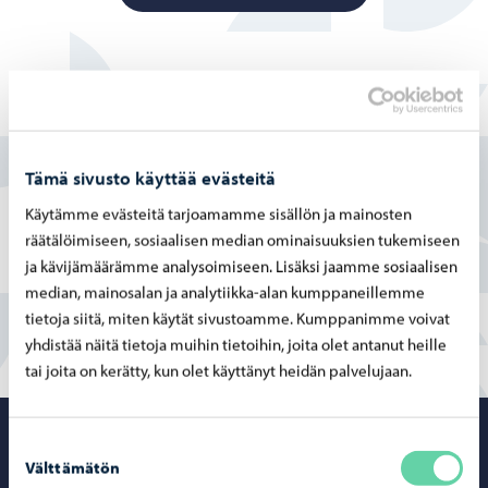
Löysitkö etsimäsi tiedon tältä sivulta?
Kyllä
Tämä sivusto käyttää evästeitä
Käytämme evästeitä tarjoamamme sisällön ja mainosten
Osittain
räätälöimiseen, sosiaalisen median ominaisuuksien tukemiseen
ja kävijämäärämme analysoimiseen. Lisäksi jaamme sosiaalisen
En
median, mainosalan ja analytiikka-alan kumppaneillemme
tietoja siitä, miten käytät sivustoamme. Kumppanimme voivat
yhdistää näitä tietoja muihin tietoihin, joita olet antanut heille
tai joita on kerätty, kun olet käyttänyt heidän palvelujaan.
Porvoo – Siirr
Suostumuksen
Välttämätön
valinta