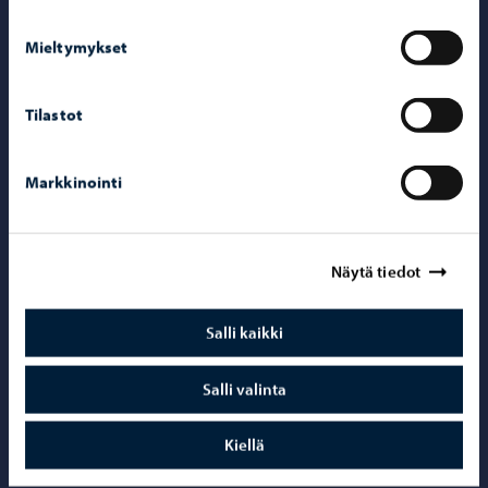
Mieltymykset
Yhteystiedot
Tilastot
Porvoo-info
Puhelinneuvonta: 020 692 250
Markkinointi
Yhteystietohakemisto
Sähköinen asiointi ePorvoo
Näytä tiedot
Verkkokauppa
Kartat ja paikkatiedot
Salli kaikki
Kuvapankki
Salli valinta
Kiellä
Somessa