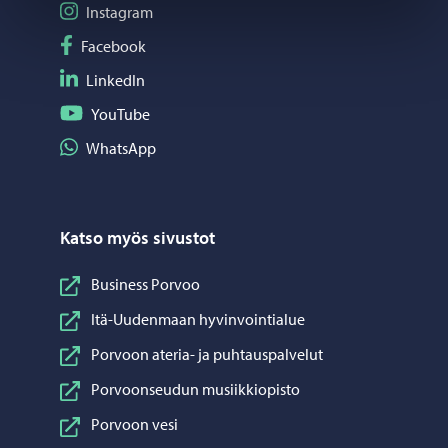
Seuraa Instagram
Instagram
Seuraa Facebook
Facebook
Seuraa LinkedIn
LinkedIn
Seuraa YouTube
YouTube
Jaa WhatsApp
WhatsApp
Katso myös sivustot
Business Porvoo
Itä-Uudenmaan hyvinvointialue
Porvoon ateria- ja puhtauspalvelut
Porvoonseudun musiikkiopisto
Porvoon vesi