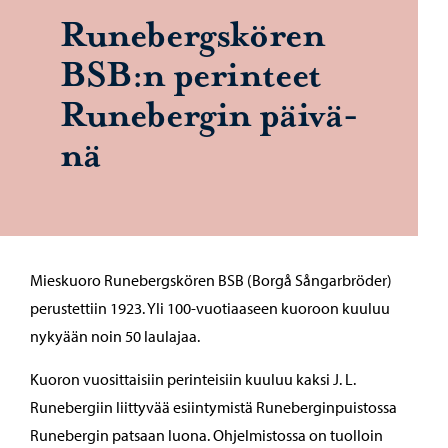
Ru­ne­bergs­kö­ren
BSB:n pe­rin­teet
Ru­ne­ber­gin päi­vä­
nä
Mieskuoro Runebergskören BSB (Borgå Sångarbröder)
perustettiin 1923. Yli 100-vuotiaaseen kuoroon kuuluu
nykyään noin 50 laulajaa.
Kuoron vuosittaisiin perinteisiin kuuluu kaksi J. L.
Runebergiin liittyvää esiintymistä Runeberginpuistossa
Runebergin patsaan luona. Ohjelmistossa on tuolloin