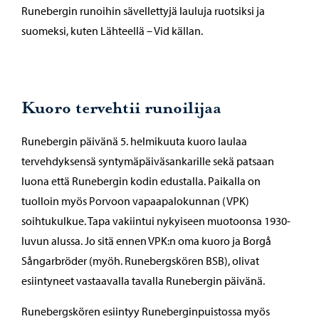
Runebergin runoihin sävellettyjä lauluja ruotsiksi ja
suomeksi, kuten Lähteellä – Vid källan.
Kuoro tervehtii runoilijaa
Runebergin päivänä 5. helmikuuta kuoro laulaa
tervehdyksensä syntymäpäiväsankarille sekä patsaan
luona että Runebergin kodin edustalla. Paikalla on
tuolloin myös Porvoon vapaapalokunnan (VPK)
soihtukulkue. Tapa vakiintui nykyiseen muotoonsa 1930-
luvun alussa. Jo sitä ennen VPK:n oma kuoro ja Borgå
Sångarbröder (myöh. Runebergskören BSB), olivat
esiintyneet vastaavalla tavalla Runebergin päivänä.
Runebergskören esiintyy Runeberginpuistossa myös