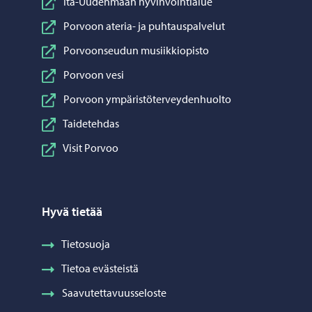
Itä-Uudenmaan hyvinvointialue
Porvoon ateria- ja puhtauspalvelut
Porvoonseudun musiikkiopisto
Porvoon vesi
Porvoon ympäristöterveydenhuolto
Taidetehdas
Visit Porvoo
Hyvä tietää
Tietosuoja
Tietoa evästeistä
Saavutettavuusseloste