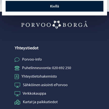
Kiellä
Porvoo – Siirr
Yhteystiedot
Porvoo-info
Puhelinneuvonta: 020 692 250
Yhteystietohakemisto
Sähköinen asiointi ePorvoo
Verkkokauppa
Kartat ja paikkatiedot