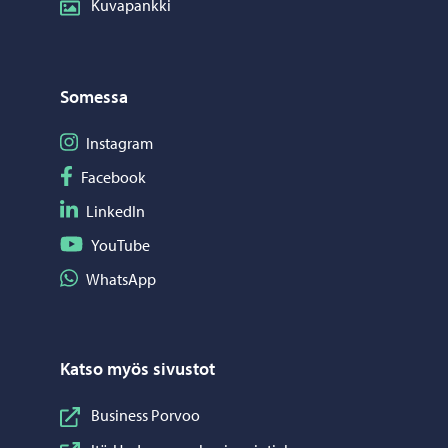
Kuvapankki
Somessa
Seuraa Instagram
Instagram
Seuraa Facebook
Facebook
Seuraa LinkedIn
LinkedIn
Seuraa YouTube
YouTube
Jaa WhatsApp
WhatsApp
Katso myös sivustot
Business Porvoo