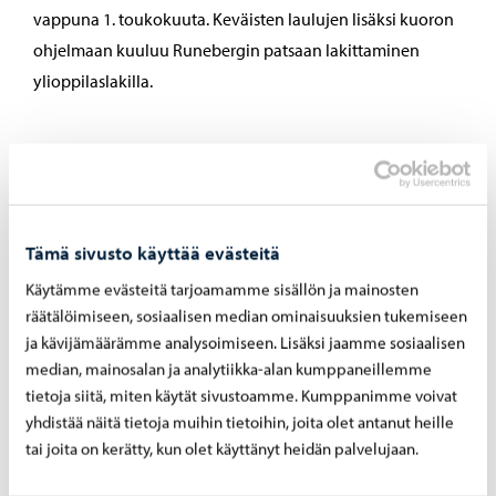
vappuna 1. toukokuuta. Keväisten laulujen lisäksi kuoron
ohjelmaan kuuluu Runebergin patsaan lakittaminen
ylioppilaslakilla.
Laulutervehdyksellä on pitkät
perinteet
Tämä sivusto käyttää evästeitä
Runeberg toimi Porvoon kymnaasissa (Borgå Gymnasium)
Käytämme evästeitä tarjoamamme sisällön ja mainosten
räätälöimiseen, sosiaalisen median ominaisuuksien tukemiseen
Rooman ja Kreikan kirjallisuuden lehtorina ja vuosina
ja kävijämäärämme analysoimiseen. Lisäksi jaamme sosiaalisen
1847–1850 myös rehtorina. Lukion opiskelijoiden kuoro
median, mainosalan ja analytiikka-alan kumppaneillemme
otti tavakseen käydä tervehtimässä opettajaansa
tietoja siitä, miten käytät sivustoamme. Kumppanimme voivat
laulamalla tämän syntymäpäivänä. VPK:n perustamisen
yhdistää näitä tietoja muihin tietoihin, joita olet antanut heille
jälkeen tapa siirtyi palokunnan omalle kuorolle. Sekä
tai joita on kerätty, kun olet käyttänyt heidän palvelujaan.
opiskelijoiden että VPK:n kuoroa johti 1800-luvun lopulla