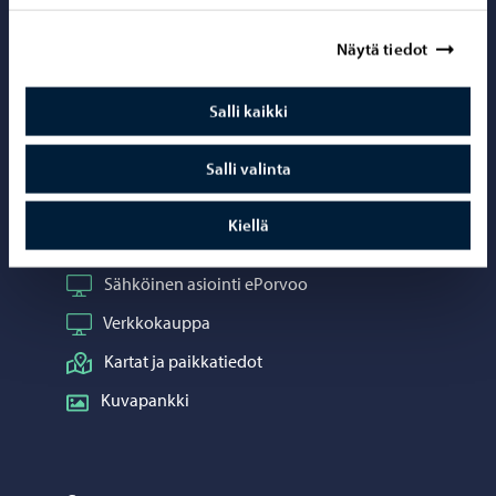
Näytä tiedot
Salli kaikki
Yhteystiedot
Porvoo-info
Salli valinta
Puhelinneuvonta: 020 692 250
Kiellä
Yhteystietohakemisto
Sähköinen asiointi ePorvoo
Verkkokauppa
Kartat ja paikkatiedot
Kuvapankki