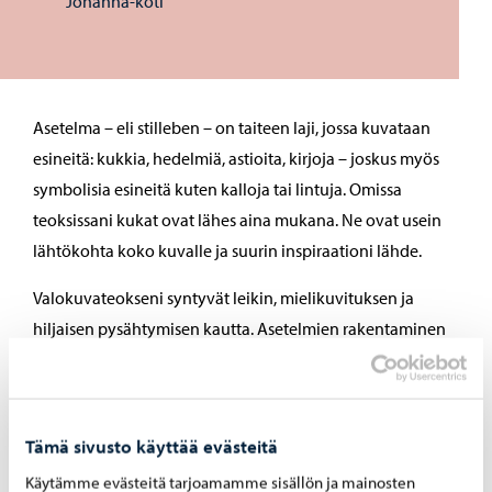
Johanna-koti
Asetelma – eli stilleben – on taiteen laji, jossa kuvataan
esineitä: kukkia, hedelmiä, astioita, kirjoja – joskus myös
symbolisia esineitä kuten kalloja tai lintuja. Omissa
teoksissani kukat ovat lähes aina mukana. Ne ovat usein
lähtökohta koko kuvalle ja suurin inspiraationi lähde.
Valokuvateokseni syntyvät leikin, mielikuvituksen ja
hiljaisen pysähtymisen kautta. Asetelmien rakentaminen
on ollut minulle hetki, jolloin voin päästää irti arjesta ja
antautua luovuuden vietäväksi.
Haluan valokuvillani välittää tunnelmia ja tunnetiloja.
Tämä sivusto käyttää evästeitä
Kuvaan hetkiä, jotka eivät liiku – hetkiä, joissa on aikaa.
Käytämme evästeitä tarjoamamme sisällön ja mainosten