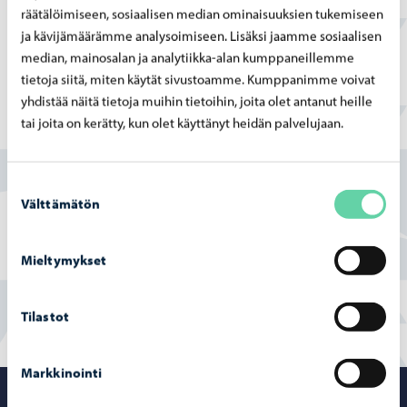
Kukkien hauraus, esineiden patina ja sävyjen hiljainen
räätälöimiseen, sosiaalisen median ominaisuuksien tukemiseen
harmonia kuljettavat katsojaa menneisiin maailmoihin,
ja kävijämäärämme analysoimiseen. Lisäksi jaamme sosiaalisen
ehkä unohdettuihin. Teoksissani viipyilee tunne jostakin
median, mainosalan ja analytiikka-alan kumppaneillemme
tietoja siitä, miten käytät sivustoamme. Kumppanimme voivat
kadotetusta, arvoituksellisesta – kuin vanha valokuva,
yhdistää näitä tietoja muihin tietoihin, joita olet antanut heille
jonka tarina jää arvailujen varaan. Minua inspiroivat
tai joita on kerätty, kun olet käyttänyt heidän palvelujaan.
kauniit vanhat esineet, ajan kuluttamat muodot, valon
leikki ja kukkien ainutlaatuinen kauneus.
Suostumuksen
–
Anne Örthén
Välttämätön
valinta
Taidenäyttelyt palvelutaloissa ja -kodeissa
Mieltymykset
Tilastot
Markkinointi
Porvoo – Siirr