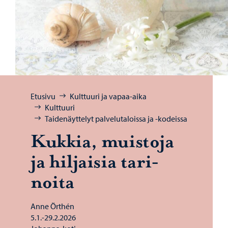
Selaa:
Etusivu
Kulttuuri ja vapaa-aika
Kulttuuri
Taidenäyttelyt palvelutaloissa ja -kodeissa
Kuk­kia, muis­to­ja
ja hil­jai­sia ta­ri­
noi­ta
Anne Örthén
5.1.-29.2.2026