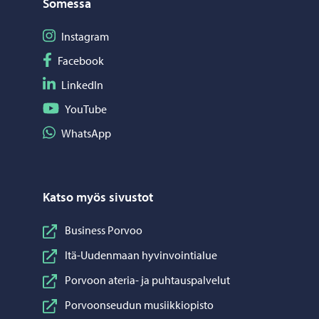
Somessa
Seuraa Instagram
Instagram
Seuraa Facebook
Facebook
Seuraa LinkedIn
LinkedIn
Seuraa YouTube
YouTube
Jaa WhatsApp
WhatsApp
Katso myös sivustot
Business Porvoo
Itä-Uudenmaan hyvinvointialue
Porvoon ateria- ja puhtauspalvelut
Porvoonseudun musiikkiopisto