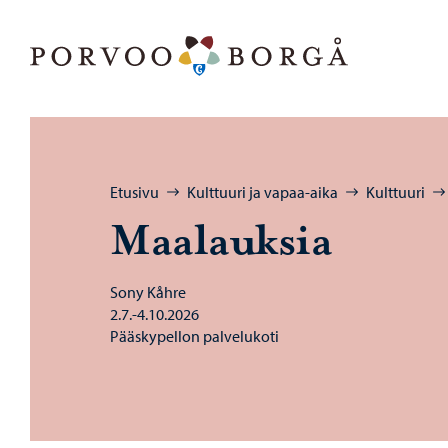
Siirry sisältöön
Porvoo – Siirry kotisivulle
Selaa:
Etusivu
Kulttuuri ja vapaa-aika
Kulttuuri
Maa­lauk­sia
Sony Kåhre
2.7.-4.10.2026
Pääskypellon palvelukoti