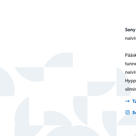
Sony
naivi
Pääsk
tunne
naivi
Hyppä
silmi
T
S