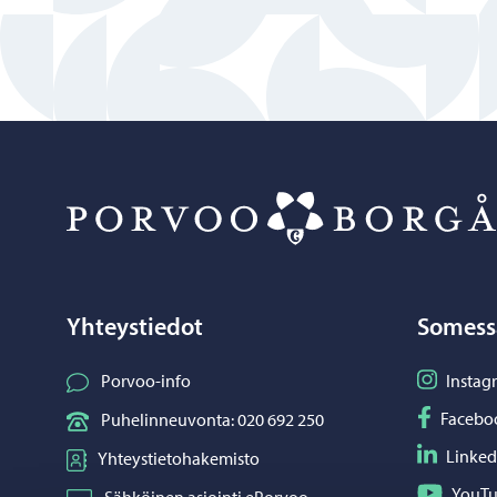
Yhteystiedot
Somess
Seuraa I
Porvoo-info
Instag
Seuraa F
Facebo
Puhelinneuvonta: 020 692 250
Seuraa L
Linked
Yhteystietohakemisto
Seuraa Y
YouT