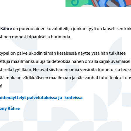
 Kåhre
on porvoolainen kuvataiteilija jonkan tyyli on lapsellisen kirk
stinen monesti ripauksella huumoria.
ypellon palvelukodin tämän kesäisessä näyttelyssä hän tulkitsee
ttuja maailmankuuluja taideteoksia hänen omalla sarjakuvamaisell
stisella tyylillään. Ne ovat siis hänen omia versioita tunnetuista teoks
ä mukaan värikkääseen maailmaan ja näe vanhat tutut teokset uu
n!
aidenäyttelyt palvelutaloissa ja -kodeissa
ony Kåhre