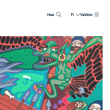
Hae
Fi
Valikko
Vaihda kieltä
Nykyinen kieli: Suomi