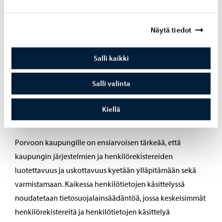
Näytä tiedot
13. Automaattinen päätöksenteko
Salli kaikki
Ei ole
Salli valinta
Kiellä
14. Rekisteröidyn oikeudet
Porvoon kaupungille on ensiarvoisen tärkeää, että
kaupungin järjestelmien ja henkilörekistereiden
luotettavuus ja uskottavuus kyetään ylläpitämään sekä
varmistamaan. Kaikessa henkilötietojen käsittelyssä
noudatetaan tietosuojalainsäädäntöä, jossa keskeisimmät
henkilörekistereitä ja henkilötietojen käsittelyä