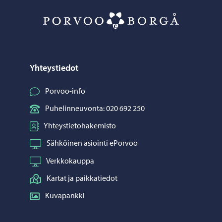
Porvoo – Siirr
Yhteystiedot
Porvoo-info
Puhelinneuvonta: 020 692 250
Yhteystietohakemisto
Sähköinen asiointi ePorvoo
Verkkokauppa
Kartat ja paikkatiedot
Kuvapankki