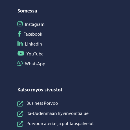
Somessa
Seuraa Instagram
Instagram
Seuraa Facebook
Facebook
Seuraa LinkedIn
LinkedIn
Seuraa YouTube
YouTube
Jaa WhatsApp
WhatsApp
Katso myös sivustot
Business Porvoo
Itä-Uudenmaan hyvinvointialue
Porvoon ateria- ja puhtauspalvelut