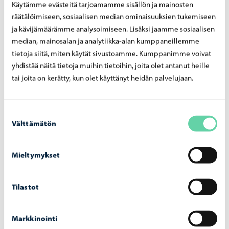
Käytämme evästeitä tarjoamamme sisällön ja mainosten
räätälöimiseen, sosiaalisen median ominaisuuksien tukemiseen
ja kävijämäärämme analysoimiseen. Lisäksi jaamme sosiaalisen
12. Rekisterin suojauksen
median, mainosalan ja analytiikka-alan kumppaneillemme
periaatteet
tietoja siitä, miten käytät sivustoamme. Kumppanimme voivat
yhdistää näitä tietoja muihin tietoihin, joita olet antanut heille
Tilaajan tietoja käsittelevät kaupunkisuunnitteluosastolla
tai joita on kerätty, kun olet käyttänyt heidän palvelujaan.
uutiskirjeitä tekevät henkilöt.
Tietoja käsiteltäessä ei synny manuaalista aineistoa.
Suostumuksen
Sähköistä rekisteriä käsittelevät ne henkilöt, joilla on
Välttämätön
valinta
siihen henkilökohtainen käyttöoikeus. Rekisterin
käyttöön tarvitaan henkilökohtainen käyttäjätunnus ja
Mieltymykset
salasana.
Kaupunkisuunnitteluosaston käyttämät laitteistot ja
Tilastot
ohjelmistot on suojattu ja varmistettu
tietoturvasäännösten mukaisesti. Porvoon kaupungin
Tietohallinnon osasto vastaa tietoturvan toteutumisesta.
Markkinointi