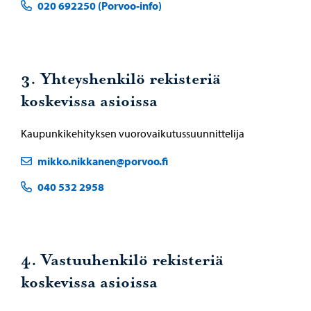
020 692250 (Porvoo-info)
3. Yhteyshenkilö rekisteriä
koskevissa asioissa
Kaupunkikehityksen vuorovaikutussuunnittelija
mikko.nikkanen@porvoo.fi
040 532 2958
4. Vastuuhenkilö rekisteriä
koskevissa asioissa