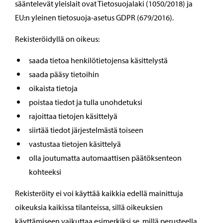
sääntelevät yleislait ovat Tietosuojalaki (1050/2018) ja
EU:n yleinen tietosuoja-asetus GDPR (679/2016).
Rekisteröidyllä on oikeus:
saada tietoa henkilötietojensa käsittelystä
saada pääsy tietoihin
oikaista tietoja
poistaa tiedot ja tulla unohdetuksi
rajoittaa tietojen käsittelyä
siirtää tiedot järjestelmästä toiseen
vastustaa tietojen käsittelyä
olla joutumatta automaattisen päätöksenteon
kohteeksi
Rekisteröity ei voi käyttää kaikkia edellä mainittuja
oikeuksia kaikissa tilanteissa, sillä oikeuksien
käyttämiseen vaikuttaa esimerkiksi se, millä perusteella