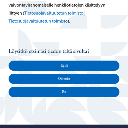
valvontaviranomaiselle henkilötietojen käsittelyyn
liittyen (
Tietosuojavaltuutetun toimisto |
Tietosuojavaltuutetun toimisto
).
Löysitkö etsimäsi tiedon tältä sivulta?
Kyllä
Osittain
En