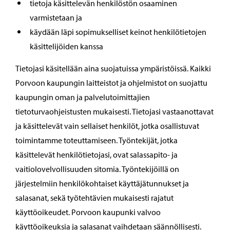
tietoja käsittelevän henkilöstön osaaminen
varmistetaan ja
käydään läpi sopimukselliset keinot henkilötietojen
käsittelijöiden kanssa
Tietojasi käsitellään aina suojatuissa ympäristöissä. Kaikki
Porvoon kaupungin laitteistot ja ohjelmistot on suojattu
kaupungin oman ja palvelutoimittajien
tietoturvaohjeistusten mukaisesti. Tietojasi vastaanottavat
ja käsittelevät vain sellaiset henkilöt, jotka osallistuvat
toimintamme toteuttamiseen. Työntekijät, jotka
käsittelevät henkilötietojasi, ovat salassapito- ja
vaitiolovelvollisuuden sitomia. Työntekijöillä on
järjestelmiin henkilökohtaiset käyttäjätunnukset ja
salasanat, sekä työtehtävien mukaisesti rajatut
käyttöoikeudet. Porvoon kaupunki valvoo
käyttöoikeuksia ja salasanat vaihdetaan säännöllisesti.