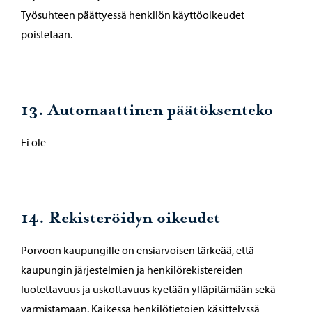
Työsuhteen päättyessä henkilön käyttöoikeudet
poistetaan.
13. Automaattinen päätöksenteko
Ei ole
14. Rekisteröidyn oikeudet
Porvoon kaupungille on ensiarvoisen tärkeää, että
kaupungin järjestelmien ja henkilörekistereiden
luotettavuus ja uskottavuus kyetään ylläpitämään sekä
varmistamaan. Kaikessa henkilötietojen käsittelyssä