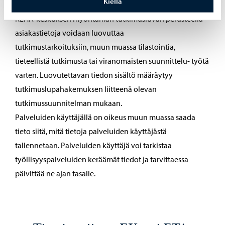
Kiellä
Työnvälitystilasto.
KEHA-keskuksen myöntämän tutkimusluvan perusteella
asiakastietoja voidaan luovuttaa
tutkimustarkoituksiin, muun muassa tilastointia,
tieteellistä tutkimusta tai viranomaisten suunnittelu- työtä
varten. Luovutettavan tiedon sisältö määräytyy
tutkimuslupahakemuksen liitteenä olevan
tutkimussuunnitelman mukaan.
Palveluiden käyttäjällä on oikeus muun muassa saada
tieto siitä, mitä tietoja palveluiden käyttäjästä
tallennetaan. Palveluiden käyttäjä voi tarkistaa
työllisyyspalveluiden keräämät tiedot ja tarvittaessa
päivittää ne ajan tasalle.