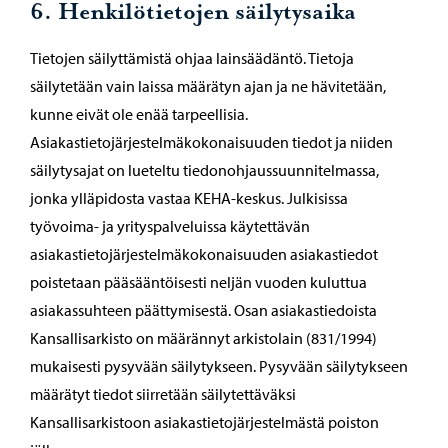
6. Henkilötietojen säilytysaika
Tietojen säilyttämistä ohjaa lainsäädäntö. Tietoja
säilytetään vain laissa määrätyn ajan ja ne hävitetään,
kunne eivät ole enää tarpeellisia.
Asiakastietojärjestelmäkokonaisuuden tiedot ja niiden
säilytysajat on lueteltu tiedonohjaussuunnitelmassa,
jonka ylläpidosta vastaa KEHA-keskus. Julkisissa
työvoima- ja yrityspalveluissa käytettävän
asiakastietojärjestelmäkokonaisuuden asiakastiedot
poistetaan pääsääntöisesti neljän vuoden kuluttua
asiakassuhteen päättymisestä. Osan asiakastiedoista
Kansallisarkisto on määrännyt arkistolain (831/1994)
mukaisesti pysyvään säilytykseen. Pysyvään säilytykseen
määrätyt tiedot siirretään säilytettäväksi
Kansallisarkistoon asiakastietojärjestelmästä poiston