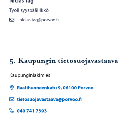
Niclas Tåg
Työllisyyspäällikkö
niclas.tag@porvoo.fi
5. Kaupungin tietosuojavastaava
Kaupunginlakimies
Raatihuoneenkatu 9, 06100 Porvoo
tietosuojavastaava@porvoo.fi
040 741 7393