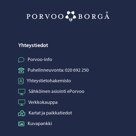
Porvoo – Siirr
Yhteystiedot
Porvoo-info
Puhelinneuvonta: 020 692 250
Yhteystietohakemisto
Sähköinen asiointi ePorvoo
Verkkokauppa
Kartat ja paikkatiedot
Kuvapankki