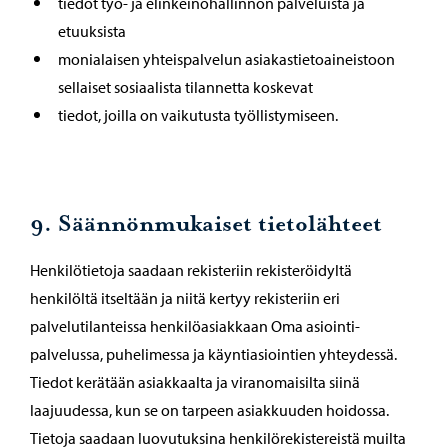
tiedot työ- ja elinkeinohallinnon palveluista ja
etuuksista
monialaisen yhteispalvelun asiakastietoaineistoon
sellaiset sosiaalista tilannetta koskevat
tiedot, joilla on vaikutusta työllistymiseen.
9. Säännönmukaiset tietolähteet
Henkilötietoja saadaan rekisteriin rekisteröidyltä
henkilöltä itseltään ja niitä kertyy rekisteriin eri
palvelutilanteissa henkilöasiakkaan Oma asiointi-
palvelussa, puhelimessa ja käyntiasiointien yhteydessä.
Tiedot kerätään asiakkaalta ja viranomaisilta siinä
laajuudessa, kun se on tarpeen asiakkuuden hoidossa.
Tietoja saadaan luovutuksina henkilörekistereistä muilta