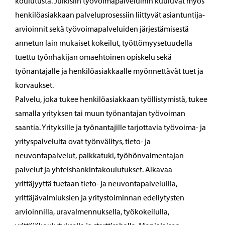
koulutusta. Julkisiin työvoimapalveluihin kuuluvat myös
henkilöasiakkaan palveluprosessiin liittyvät asiantuntija-
arvioinnit sekä työvoimapalveluiden järjestämisestä
annetun lain mukaiset kokeilut, työttömyysetuudella
tuettu työnhakijan omaehtoinen opiskelu sekä
työnantajalle ja henkilöasiakkaalle myönnettävät tuet ja
korvaukset.
Palvelu, joka tukee henkilöasiakkaan työllistymistä, tukee
samalla yrityksen tai muun työnantajan työvoiman
saantia. Yrityksille ja työnantajille tarjottavia työvoima- ja
yrityspalveluita ovat työnvälitys, tieto- ja
neuvontapalvelut, palkkatuki, työhönvalmentajan
palvelut ja yhteishankintakoulutukset. Alkavaa
yrittäjyyttä tuetaan tieto- ja neuvontapalveluilla,
yrittäjävalmiuksien ja yritystoiminnan edellytysten
arvioinnilla, uravalmennuksella, työkokeilulla,