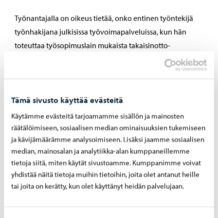
Työnantajalla on oikeus tietää, onko entinen työntekijä
työnhakijana julkisissa työvoimapalveluissa, kun hän
toteuttaa työsopimuslain mukaista takaisinotto-
velvollisuuttaan. Työllisyyspalveluilla,
Kansaneläkelaitoksella, työttömyyskassoilla sekä
ulkomaisilla laitoksilla, joilla on toimivalta käsitellä
Tämä sivusto käyttää evästeitä
henkilön työnhakuun ja työttömyysturvaan liittyviä
tehtäviä, on keskenään oikeus vaihtaa työnhakuun ja
Käytämme evästeitä tarjoamamme sisällön ja mainosten
työttömyysturvaan liittyviä tietoja, joilla on vaikutusta
räätälöimiseen, sosiaalisen median ominaisuuksien tukemiseen
ja kävijämäärämme analysoimiseen. Lisäksi jaamme sosiaalisen
henkilön oikeuteen saada työttömyysetuutta.
median, mainosalan ja analytiikka-alan kumppaneillemme
(Työttömyysturvalaki 11 luku 4a§ sekä 13 luku 1 ja 3 §,
tietoja siitä, miten käytät sivustoamme. Kumppanimme voivat
Laki sosiaaliturvajärjestelmien yhteensovittamista
yhdistää näitä tietoja muihin tietoihin, joita olet antanut heille
koskevan Euroopan unionin lainsäädännön
tai joita on kerätty, kun olet käyttänyt heidän palvelujaan.
soveltamisesta.)
Muille viranomaisille asiakastietoja luovutetaan, jos