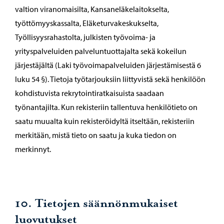
valtion viranomaisilta, Kansaneläkelaitokselta,
työttömyyskassalta, Eläketurvakeskukselta,
Työllisyysrahastolta, julkisten työvoima- ja
yrityspalveluiden palveluntuottajalta sekä kokeilun
järjestäjältä (Laki työvoimapalveluiden järjestämisestä 6
luku 54 §). Tietoja työtarjouksiin liittyvistä sekä henkilöön
kohdistuvista rekrytointiratkaisuista saadaan
työnantajilta. Kun rekisteriin tallentuva henkilötieto on
saatu muualta kuin rekisteröidyltä itseltään, rekisteriin
merkitään, mistä tieto on saatu ja kuka tiedon on
merkinnyt.
10. Tietojen säännönmukaiset
luovutukset