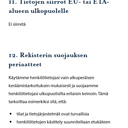
11. Tietojen siirrot EU- tai ETA-
alueen ulkopuolelle
Ei siirretä
12. Rekisterin suojauksen
periaatteet
Käytämme henkilötietojasi vain alkuperäisen
keräämistarkoituksen mukaisesti ja suojaamme
henkilötietojasi ulkopuolisilta erilaisin keinoin. Tämä
tarkoittaa esimerkiksi sitä, että:
tilat ja tietojärjestelmät ovat turvallisia
henkilötietojen käsittely suunnitellaan etukäteen