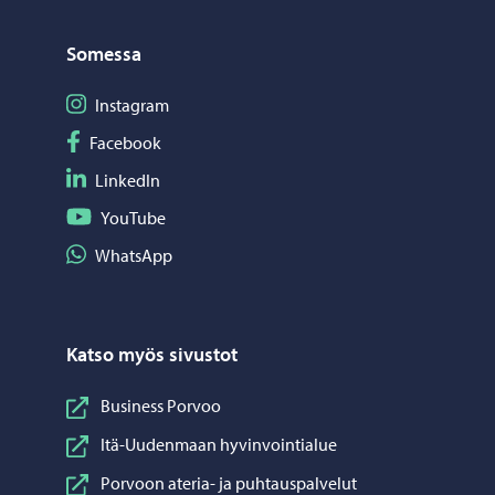
Somessa
Seuraa Instagram
Instagram
Seuraa Facebook
Facebook
Seuraa LinkedIn
LinkedIn
Seuraa YouTube
YouTube
Jaa WhatsApp
WhatsApp
Katso myös sivustot
Business Porvoo
Itä-Uudenmaan hyvinvointialue
Porvoon ateria- ja puhtauspalvelut