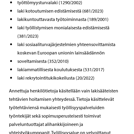
työttömyysturvalaki (1290/2002)
laki kotoutumisen edistämisestä (681/2023)
lakikuntouttavasta työtoiminnasta (189/2001)
laki työllistymisen monialaisesta edistämisestä
(381/2023)
laki sosiaaliturvajärjestelmien yhteensovittamista
koskevan Euroopan unionin lainsäädännön
soveltamisesta (352/2010)
lakiammatillisesta koulutuksesta (531/2017)
laki rekrytointitukikokeilusta (20/2022)
Annettuja henkilötietoja käsitellään vain lakisääteisten
tehtävien hoitamisen yhteydessä. Tietoja käsittelevät
työtehtäviensä mukaisesti työllisyyspalveluiden
työntekijät sekä sopimusperusteisesti toimivat
palveluntuottajat alihankkijoineen ja
yhteistyökumppanit. Työllisyysalue on velvoittanut