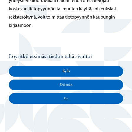
yhteyshenkilöön. Mikäli haluat tehdä omia tietojasi
koskevan tietopyynnön tai muuten käyttää oikeuksiasi
rekisteröitynä, voit toimittaa tietopyynnön kaupungin
kirjaamoon.
Löysitkö etsimäsi tiedon tältä sivulta?
Kyllä
Osittain
En