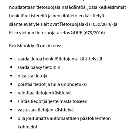
noudatetaan tietosuojalainsäädäntöä, jossa keskeisimmät
henkilörekistereitä ja henkilötietojen käsittelyä
sääntelevät yleislait ovat Tietosuojalaki (1050/2018) ja
EU:n yleinen tietosuoja-asetus GDPR (679/2016).
Rekisteröidyllä on oikeus:
saada tietoa henkilötietojensa käsittelystä
saada pääsy tietoihin
oikaista tietoja
poistaa tiedot ja tulla unohdetuksi
rajoittaa tietojen käsittelyä
siirtää tiedot järjestelmästä toiseen
vastustaa tietojen käsittelyä
olla joutumatta automaattisen päätöksenteon
kohteeksi