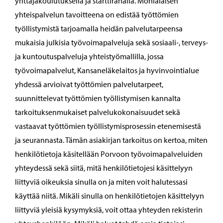
yrittäjäkoulutuksella ja starttirahalla. Monialaisen
yhteispalvelun tavoitteena on edistää työttömien
työllistymistä tarjoamalla heidän palvelutarpeensa
mukaisia julkisia työvoimapalveluja sekä sosiaali-, terveys-
ja kuntoutuspalveluja yhteistyömallilla, jossa
työvoimapalvelut, Kansaneläkelaitos ja hyvinvointialue
yhdessä arvioivat työttömien palvelutarpeet,
suunnittelevat työttömien työllistymisen kannalta
tarkoituksenmukaiset palvelukokonaisuudet sekä
vastaavat työttömien työllistymisprosessin etenemisestä
ja seurannasta. Tämän asiakirjan tarkoitus on kertoa, miten
henkilötietoja käsitellään Porvoon työvoimapalveluiden
yhteydessä sekä siitä, mitä henkilötietojesi käsittelyyn
liittyviä oikeuksia sinulla on ja miten voit halutessasi
käyttää niitä. Mikäli sinulla on henkilötietojen käsittelyyn
liittyviä yleisiä kysymyksiä, voit ottaa yhteyden rekisterin