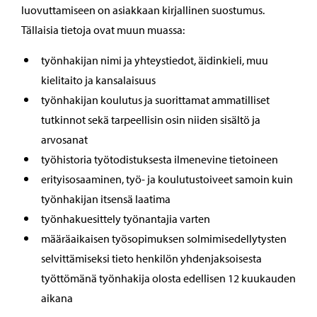
luovuttamiseen on asiakkaan kirjallinen suostumus.
Tällaisia tietoja ovat muun muassa:
työnhakijan nimi ja yhteystiedot, äidinkieli, muu
kielitaito ja kansalaisuus
työnhakijan koulutus ja suorittamat ammatilliset
tutkinnot sekä tarpeellisin osin niiden sisältö ja
arvosanat
työhistoria työtodistuksesta ilmenevine tietoineen
erityisosaaminen, työ- ja koulutustoiveet samoin kuin
työnhakijan itsensä laatima
työnhakuesittely työnantajia varten
määräaikaisen työsopimuksen solmimisedellytysten
selvittämiseksi tieto henkilön yhdenjaksoisesta
työttömänä työnhakija olosta edellisen 12 kuukauden
aikana