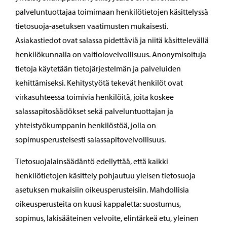
palveluntuottajaa toimimaan henkilötietojen käsittelyssä
tietosuoja-asetuksen vaatimusten mukaisesti.
Asiakastiedot ovat salassa pidettäviä ja niitä käsittelevällä
henkilökunnalla on vaitiolovelvollisuus. Anonymisoituja
tietoja käytetään tietojärjestelmän ja palveluiden
kehittämiseksi. Kehitystyötä tekevät henkilöt ovat
virkasuhteessa toimivia henkilöitä, joita koskee
salassapitosäädökset sekä palveluntuottajan ja
yhteistyökumppanin henkilöstöä, jolla on
sopimusperusteisesti salassapitovelvollisuus.
Tietosuojalainsäädäntö edellyttää, että kaikki
henkilötietojen käsittely pohjautuu yleisen tietosuoja
asetuksen mukaisiin oikeusperusteisiin. Mahdollisia
oikeusperusteita on kuusi kappaletta: suostumus,
sopimus, lakisääteinen velvoite, elintärkeä etu, yleinen