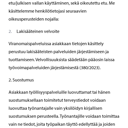
etu/julkisen vallan käyttäminen, sekä oikeutettu etu. Me
käsittelemme henkilötietojasi seuraavien
oikeusperusteiden nojalla:
Lakisääteinen velvoite
Viranomaispalveluissa asiakkaan tietojen käsittely
perustuu lakisääteisten palveluiden järjestämiseen ja
tuottamiseen. Velvollisuuksista säädetään pääosin laissa
työvoimapalveluiden järjestämisestä (380/2023).
2. Suostumus
Asiakkaan työllisyyspalveluille luovuttamat tai hänen
suostumuksellaan toimitetut terveystiedot voidaan
luovuttaa työnantajalle vain yksilöidyn kirjallisen
suostumuksen perusteella. Työnantajille voidaan toimittaa
vain ne tiedot, joita työpaikan täyttö edellyttää ja joiden