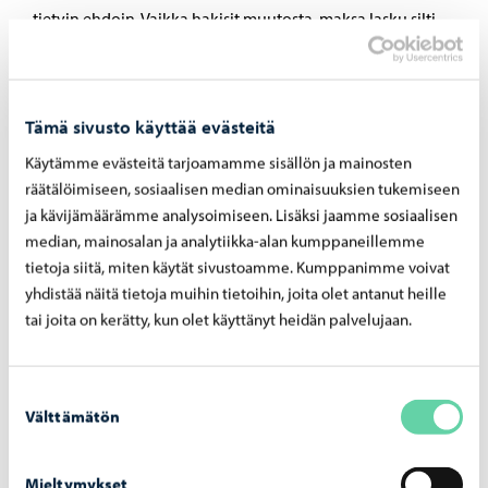
tietyin ehdoin. Vaikka hakisit muutosta, maksa lasku silti
ajallaan. Mahdollinen hyvitys palautetaan sinulle
myöhemmin.
Tämä sivusto käyttää evästeitä
Muutosta haetaan tekemällä 14 päivän kuluessa laskun
saamisesta muistutus laskusta kaupungille ePorvoo-
Käytämme evästeitä tarjoamamme sisällön ja mainosten
palvelussa. Myös laskutustietojen muutokset ilmoitetaan
räätälöimiseen, sosiaalisen median ominaisuuksien tukemiseen
ja kävijämäärämme analysoimiseen. Lisäksi jaamme sosiaalisen
samalla lomakkeella ePorvoo-palvelussa.
median, mainosalan ja analytiikka-alan kumppaneillemme
Ennen muistutuksen tekemistä, tutustu huolellisesti
tietoja siitä, miten käytät sivustoamme. Kumppanimme voivat
yhdistää näitä tietoja muihin tietoihin, joita olet antanut heille
vapautuksen ja huojennuksen myöntämisen ehtoihin.
tai joita on kerätty, kun olet käyttänyt heidän palvelujaan.
Tutustu ehtoihin: Vapautus tai huojennus
hulevesimaksusta
Suostumuksen
Kirjaudu ePorvoo palveluun: Asiakasyhteydenotot
Välttämätön
valinta
(muistutukset) hulevesimaksusta
Mieltymykset