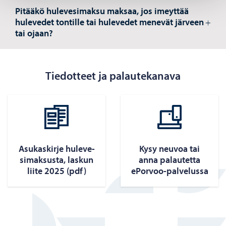
Pitääkö hulevesimaksu maksaa, jos imeyttää
hulevedet tontille tai hulevedet menevät järveen
tai ojaan?
Tiedotteet ja palautekanava
Asu­kas­kir­je hu­le­ve­
Kysy neu­voa tai
si­mak­sus­ta, las­kun
anna pa­lau­tet­ta
liite 2025 (pdf)
ePorvoo-​palvelussa