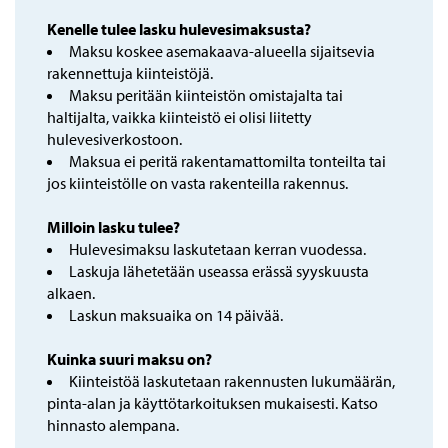
Kenelle tulee lasku hulevesimaksusta?
Maksu koskee asemakaava-alueella sijaitsevia
rakennettuja kiinteistöjä.
Maksu peritään kiinteistön omistajalta tai
haltijalta, vaikka kiinteistö ei olisi liitetty
hulevesiverkostoon.
Maksua ei peritä rakentamattomilta tonteilta tai
jos kiinteistölle on vasta rakenteilla rakennus.
Milloin lasku tulee?
Hulevesimaksu laskutetaan kerran vuodessa.
Laskuja lähetetään useassa erässä syyskuusta
alkaen.
Laskun maksuaika on 14 päivää.
Kuinka suuri maksu on?
Kiinteistöä laskutetaan rakennusten lukumäärän,
pinta-alan ja käyttötarkoituksen mukaisesti. Katso
hinnasto alempana.