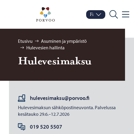
Siirry sisältöön
Porvoo – Siirry kotisivul
Fi
Valik
Vaihda kieltä
Nykyinen kieli: Suomi
Hae
Selaa:
Etusivu
Asuminen ja ympäristö
Hulevesien hallinta
Hu­le­ve­si­mak­su
hulevesimaksu@porvoo.fi
Hulevesimaksun sähköpostineuvonta. Palvelussa
kesätauko 29.6.–12.7.2026
019 520 5507