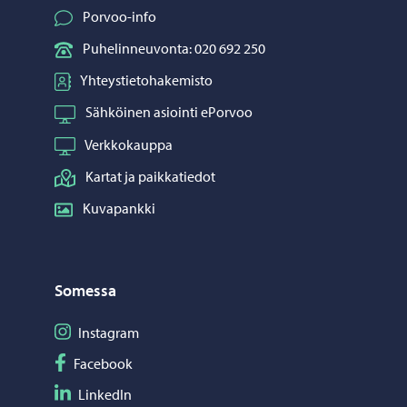
Porvoo-info
Puhelinneuvonta: 020 692 250
Yhteystietohakemisto
Sähköinen asiointi ePorvoo
Verkkokauppa
Kartat ja paikkatiedot
Kuvapankki
Somessa
Seuraa Instagram
Instagram
Seuraa Facebook
Facebook
Seuraa LinkedIn
LinkedIn