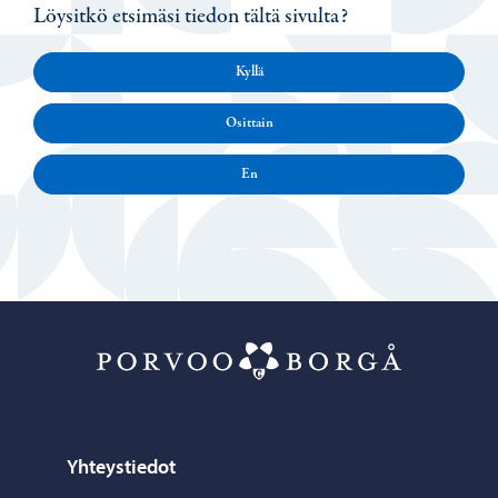
Löysitkö etsimäsi tiedon tältä sivulta?
Kyllä
Osittain
En
Porvoo – Siirr
Yhteystiedot