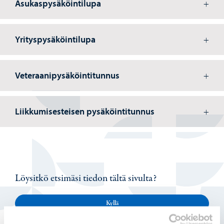
Asukaspysäköintilupa
Yrityspysäköintilupa
Veteraanipysäköintitunnus
Liikkumisesteisen pysäköintitunnus
Löysitkö etsimäsi tiedon tältä sivulta?
Kyllä