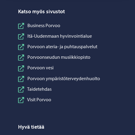
Katso myös sivustot
Business Porvoo
Itä-Uudenmaan hyvinvointialue
Porvoon ateria- ja puhtauspalvelut
Porvoonseudun musiikkiopisto
Porvoon vesi
Porvoon ympäristöterveydenhuolto
Taidetehdas
Visit Porvoo
Hyvä tietää