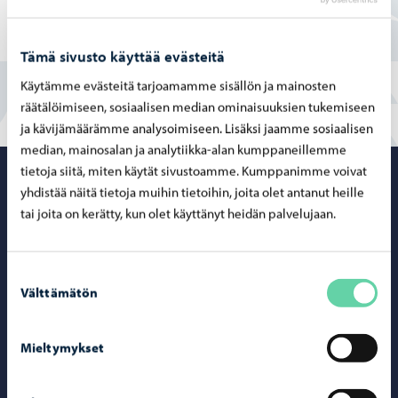
Osittain
En
Tämä sivusto käyttää evästeitä
Käytämme evästeitä tarjoamamme sisällön ja mainosten
räätälöimiseen, sosiaalisen median ominaisuuksien tukemiseen
ja kävijämäärämme analysoimiseen. Lisäksi jaamme sosiaalisen
median, mainosalan ja analytiikka-alan kumppaneillemme
tietoja siitä, miten käytät sivustoamme. Kumppanimme voivat
Porvoo – Siirr
yhdistää näitä tietoja muihin tietoihin, joita olet antanut heille
tai joita on kerätty, kun olet käyttänyt heidän palvelujaan.
Suostumuksen
Yhteystiedot
Välttämätön
valinta
Porvoo-info
Mieltymykset
Puhelinneuvonta: 020 692 250
Yhteystietohakemisto