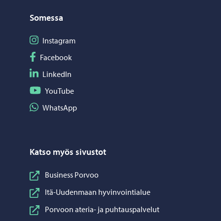
Somessa
Seuraa Instagram
Instagram
Seuraa Facebook
Facebook
Seuraa LinkedIn
LinkedIn
Seuraa YouTube
YouTube
Jaa WhatsApp
WhatsApp
Katso myös sivustot
Business Porvoo
Itä-Uudenmaan hyvinvointialue
Porvoon ateria- ja puhtauspalvelut