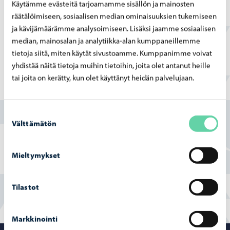
Käytämme evästeitä tarjoamamme sisällön ja mainosten
Lausunnossa otetaan kantaa siihen, soveltuuko
räätälöimiseen, sosiaalisen median ominaisuuksien tukemiseen
suunniteltu järjestelmä kyseessä olevalle kiinteistölle.
ja kävijämäärämme analysoimiseen. Lisäksi jaamme sosiaalisen
median, mainosalan ja analytiikka-alan kumppaneillemme
Ilmoitus kiinteistön jätevesien käsittelystä ja johtamisesta
tietoja siitä, miten käytät sivustoamme. Kumppanimme voivat
yhdistää näitä tietoja muihin tietoihin, joita olet antanut heille
tai joita on kerätty, kun olet käyttänyt heidän palvelujaan.
Löysitkö etsimäsi tiedon tältä sivulta?
Suostumuksen
Kyllä
Välttämätön
valinta
Osittain
Mieltymykset
En
Tilastot
Markkinointi