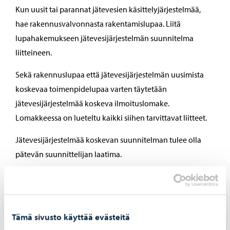
Kun uusit tai parannat jätevesien käsittelyjärjestelmää,
hae rakennusvalvonnasta rakentamislupaa. Liitä
lupahakemukseen jätevesijärjestelmän suunnitelma
liitteineen.
Sekä rakennuslupaa että jätevesijärjestelmän uusimista
koskevaa toimenpidelupaa varten täytetään
jätevesijärjestelmää koskeva ilmoituslomake.
Lomakkeessa on lueteltu kaikki siihen tarvittavat liitteet.
Jätevesijärjestelmää koskevan suunnitelman tulee olla
pätevän suunnittelijan laatima.
Kiinteistön jätevesijärjestelmää koskevat luvat haetaan
sähköisesti Lupapiste.fi-palvelussa.
Rakennusvalvonta pyytää jätevesijärjestelmän
Tämä sivusto käyttää evästeitä
suunnitelmasta lausunnon ympäristönsuojelulta.