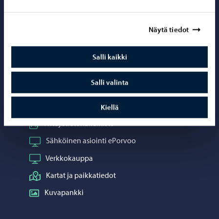
Porvoo – Siirr
Näytä tiedot
Salli kaikki
Yhteystiedot
Salli valinta
Porvoo-info
Puhelinneuvonta: 020 692 250
Kiellä
Yhteystietohakemisto
Sähköinen asiointi ePorvoo
Verkkokauppa
Kartat ja paikkatiedot
Kuvapankki