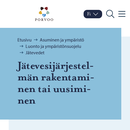
Siirry sisältöön
Porvoo – Siirry kotisivul
Fi
Valik
Vaihda kieltä
Nykyinen kieli: Suomi
Hae
Selaa:
Etusivu
Asuminen ja ympäristö
Luonto ja ympäristönsuojelu
Jätevedet
Jä­te­ve­si­jär­jes­tel­
män ra­ken­ta­mi­
nen tai uusi­mi­
nen