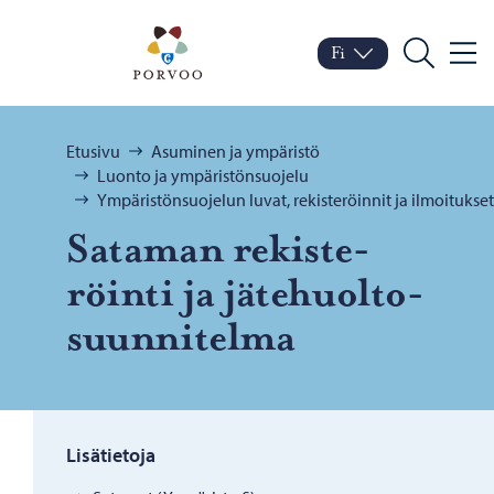
Siirry sisältöön
Porvoo – Siirry kotisivul
Fi
Valik
Vaihda kieltä
Nykyinen kieli: Suomi
Hae
Selaa:
Etusivu
Asuminen ja ympäristö
Luonto ja ympäristönsuojelu
Ympäristönsuojelun luvat, rekisteröinnit ja ilmoitukset
Sa­ta­man re­kis­te­
röin­ti ja jä­te­huol­to­
suun­ni­tel­ma
Lisätietoja