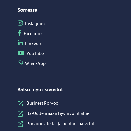
Somessa
Seuraa Instagram
Instagram
Seuraa Facebook
Facebook
Seuraa LinkedIn
LinkedIn
Seuraa YouTube
YouTube
Jaa WhatsApp
WhatsApp
Katso myös sivustot
Business Porvoo
Itä-Uudenmaan hyvinvointialue
Porvoon ateria- ja puhtauspalvelut