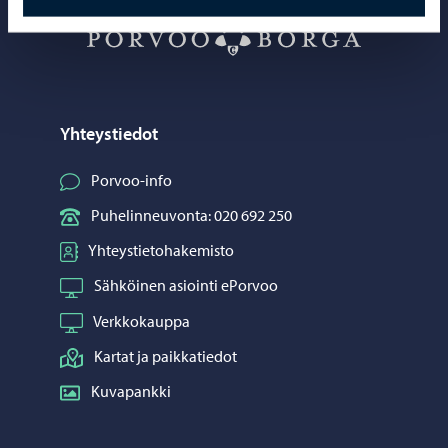
Porvoo – Siirr
Yhteystiedot
Porvoo-info
Puhelinneuvonta: 020 692 250
Yhteystietohakemisto
Sähköinen asiointi ePorvoo
Verkkokauppa
Kartat ja paikkatiedot
Kuvapankki