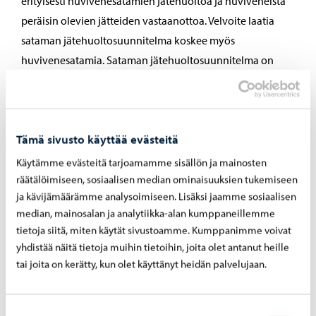
erityisesti huvivenesatamien jätehuoltoa ja huviveneistä
peräisin olevien jätteiden vastaanottoa. Velvoite laatia
sataman jätehuoltosuunnitelma koskee myös
huvivenesatamia. Sataman jätehuoltosuunnitelma on
tarkistettava vähintään viiden vuoden välein. Myös
tarkistamisesta ilmoitetaan ympäristönsuojelun
tietojärjestelmään.
Tämä sivusto käyttää evästeitä
Mikäli kyse on huvivenesatamasta, on ilmoitus ja
Käytämme evästeitä tarjoamamme sisällön ja mainosten
jätehuoltosuunnitelma toimitettava Porvoon kaupungin
räätälöimiseen, sosiaalisen median ominaisuuksien tukemiseen
ympäristönsuojeluviranomaiselle rekisteröitäväksi.
ja kävijämäärämme analysoimiseen. Lisäksi jaamme sosiaalisen
median, mainosalan ja analytiikka-alan kumppaneillemme
Sataman ilmoittaminen ympäristönsuojelun
tietoja siitä, miten käytät sivustoamme. Kumppanimme voivat
tietojärjestelmään tehdään lomakkeella, joka on
yhdistää näitä tietoja muihin tietoihin, joita olet antanut heille
täyttöohjeineen saatavana Ymparisto.fi-sivustolta..
tai joita on kerätty, kun olet käyttänyt heidän palvelujaan.
Sataman jätehuoltosuunnitelma
Suostumuksen