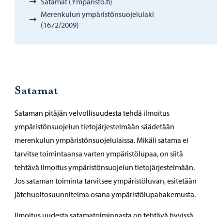
Satamat (Ympäristo.fi)
Merenkulun ympäristönsuojelulaki
(1672/2009)
Satamat
Sataman pitäjän velvollisuudesta tehdä ilmoitus
ympäristönsuojelun tietojärjestelmään säädetään
merenkulun ympäristönsuojelulaissa. Mikäli satama ei
tarvitse toimintaansa varten ympäristölupaa, on siitä
tehtävä ilmoitus ympäristönsuojelun tietojärjestelmään.
Jos sataman toiminta tarvitsee ympäristöluvan, esitetään
jätehuoltosuunnitelma osana ympäristölupahakemusta.
Ilmoitus uudesta satamatoiminnasta on tehtävä hyvissä