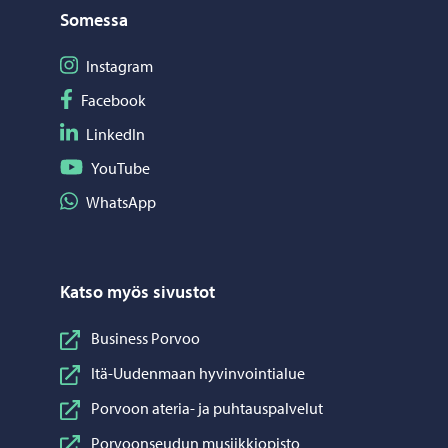
Somessa
Seuraa Instagram
Instagram
Seuraa Facebook
Facebook
Seuraa LinkedIn
LinkedIn
Seuraa YouTube
YouTube
Jaa WhatsApp
WhatsApp
Katso myös sivustot
Business Porvoo
Itä-Uudenmaan hyvinvointialue
Porvoon ateria- ja puhtauspalvelut
Porvoonseudun musiikkiopisto