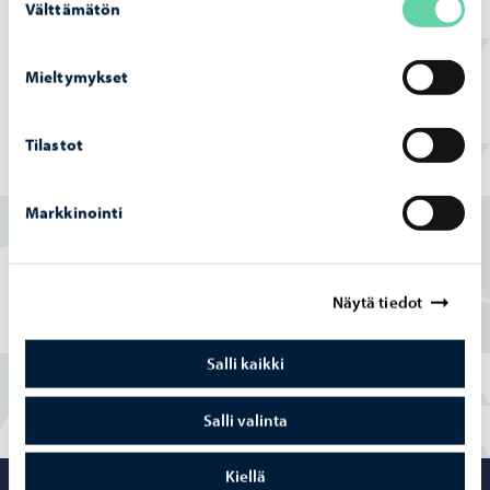
korkeudet ovat samassa järjestelmässä. Mittauksissa on
Välttämätön
valinta
varmistettava, että lähtöpisteen korkeus ja mitattava
korkeus ovat samassa järjestelmässä.
Mieltymykset
Tilastot
Löysitkö etsimäsi tiedon tältä sivulta?
Markkinointi
Kyllä
Osittain
Näytä tiedot
En
Salli kaikki
Salli valinta
Kiellä