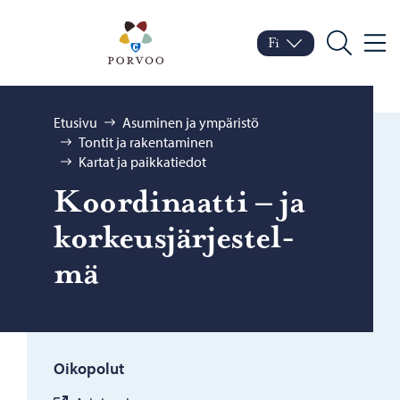
Siirry sisältöön
Porvoo – Siirry kotisivul
Fi
Valik
Vaihda kieltä
Nykyinen kieli: Suomi
Hae
Selaa:
Etusivu
Asuminen ja ympäristö
Tontit ja rakentaminen
Kartat ja paikkatiedot
Koor­di­naat­ti – ja
kor­keus­jär­jes­tel­
mä
Oikopolut