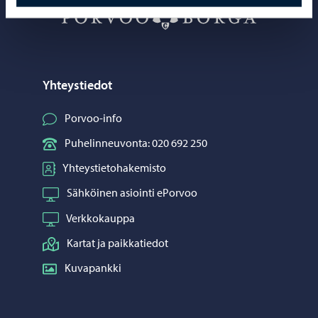
Porvoo – Siirr
Yhteystiedot
Porvoo-info
Puhelinneuvonta: 020 692 250
Yhteystietohakemisto
Sähköinen asiointi ePorvoo
Verkkokauppa
Kartat ja paikkatiedot
Kuvapankki