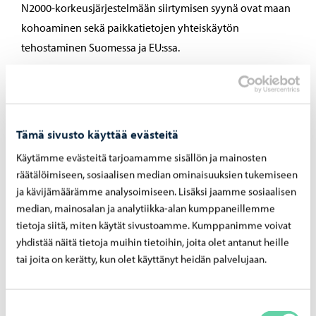
N2000-korkeusjärjestelmään siirtymisen syynä ovat maan
kohoaminen sekä paikkatietojen yhteiskäytön
tehostaminen Suomessa ja EU:ssa.
N60-järjestelmän mukaiseen korkeusarvoon on lisättävä
0,251 metriä, jotta päästään N2000-korkeuteen.
N43-järjestelmän mukaiseen korkeuteen on lisättävä 0,296
Tämä sivusto käyttää evästeitä
metriä, jotta päästään N2000-korkeuteen.
Käytämme evästeitä tarjoamamme sisällön ja mainosten
räätälöimiseen, sosiaalisen median ominaisuuksien tukemiseen
Muista aina varmistaa, missä korkeusjärjestelmässä
ja kävijämäärämme analysoimiseen. Lisäksi jaamme sosiaalisen
aineistot ovat. Sekaannuksen vaara on suuri hankkeissa,
median, mainosalan ja analytiikka-alan kumppaneillemme
joissa suunnitelmat tehtiin ennen uuden järjestelmän
tietoja siitä, miten käytät sivustoamme. Kumppanimme voivat
käyttöönottoa 1.1.2017, mutta toteutus tapahtuu sen
yhdistää näitä tietoja muihin tietoihin, joita olet antanut heille
jälkeen. Suunnitelmiin ja rakennuslupa-asiakirjoihin
tai joita on kerätty, kun olet käyttänyt heidän palvelujaan.
onkin aina merkittävä käytetty korkeusjärjestelmä ja
huolehdittava, että kaikki suunnitelmassa esitetyt
Suostumuksen