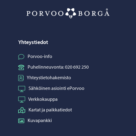
Porvoo – Siirr
Yhteystiedot
Porvoo-info
Puhelinneuvonta: 020 692 250
Yhteystietohakemisto
Sähköinen asiointi ePorvoo
Verkkokauppa
Kartat ja paikkatiedot
Kuvapankki