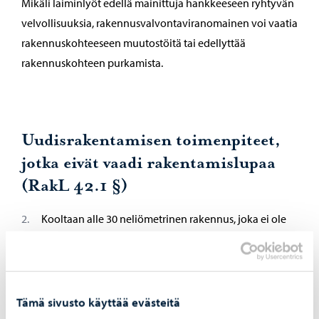
Mikäli laiminlyöt edellä mainittuja hankkeeseen ryhtyvän
velvollisuuksia, rakennusvalvontaviranomainen voi vaatia
rakennuskohteeseen muutostöitä tai edellyttää
rakennuskohteen purkamista.
Uudisrakentamisen toimenpiteet,
jotka eivät vaadi rakentamislupaa
(RakL 42.1 §)
Kooltaan alle 30 neliömetrinen rakennus, joka ei ole
asuinrakennus,
kun rakennusoikeus on määritetty
neliömetreinä.
Tämä sivusto käyttää evästeitä
rakennuksessa ei saa olla kiinteää hellaa,