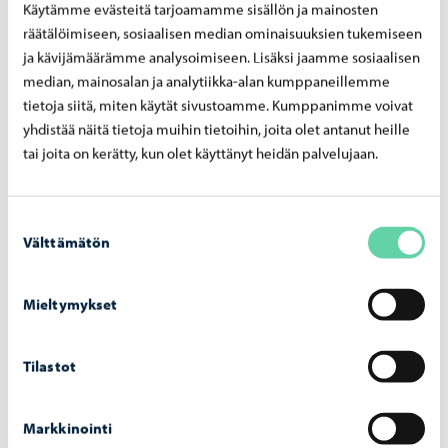
Käytämme evästeitä tarjoamamme sisällön ja mainosten
joka tekisi rakennuksesta
räätälöimiseen, sosiaalisen median ominaisuuksien tukemiseen
asuinrakennuksen
ja kävijämäärämme analysoimiseen. Lisäksi jaamme sosiaalisen
median, mainosalan ja analytiikka-alan kumppaneillemme
Kooltaan alle 120 kuutiometrinen rakennus, joka ei
tietoja siitä, miten käytät sivustoamme. Kumppanimme voivat
ole asuinrakennus
yhdistää näitä tietoja muihin tietoihin, joita olet antanut heille
tai joita on kerätty, kun olet käyttänyt heidän palvelujaan.
kun rakennusoikeus on määritetty
kuutiometreinä
Suostumuksen
rakennuksessa ei saa olla kiinteää hellaa,
Välttämätön
valinta
joka tekisi rakennuksesta
asuinrakennuksen
Mieltymykset
Kooltaan alle 50 neliömetrinen erillinen katos (kun
katos on sivuiltaan auki vähintään 30 %)
Tilastot
Väliaikainen, alle 3 kuukautta paikallaan pidettävä
yleisörakennelma
Markkinointi