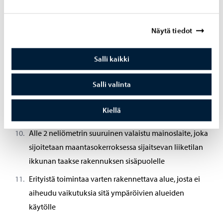
Yli 3 kuukautta paikallaan pidettävä pieni
yleisörakennelma, jota voi käyttää samanaikaisesti
Näytä tiedot
vähemmän kuin 5 henkilöä
Alle 30 metriä korkea masto, piippu tai vastaava
Salli kaikki
Alle 30 metriä korkea mainospyloni, jonka valaistu
mainospinta on alle 2 neliömetriä
Salli valinta
Alle 2 neliömetrin suuruinen valaistu erillinen, omalla
Kiellä
jalallaan seisova mainoslaite
Alle 2 neliömetrin suuruinen valaistu mainoslaite, joka
sijoitetaan maantasokerroksessa sijaitsevan liiketilan
ikkunan taakse rakennuksen sisäpuolelle
Erityistä toimintaa varten rakennettava alue, josta ei
aiheudu vaikutuksia sitä ympäröivien alueiden
käytölle