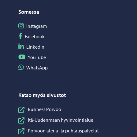
Somessa
Seuraa Instagram
Instagram
Seuraa Facebook
Facebook
Seuraa LinkedIn
LinkedIn
Seuraa YouTube
YouTube
Jaa WhatsApp
WhatsApp
Katso myös sivustot
Business Porvoo
Itä-Uudenmaan hyvinvointialue
Porvoon ateria- ja puhtauspalvelut