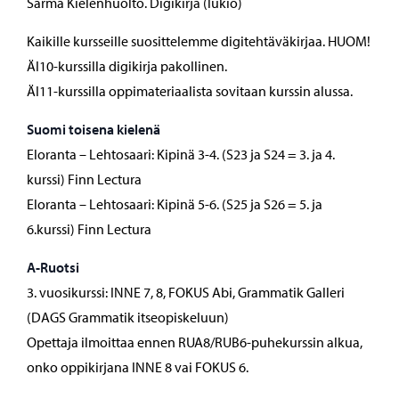
Särmä Kielenhuolto. Digikirja (lukio)
Kaikille kursseille suosittelemme digitehtäväkirjaa. HUOM!
ÄI10-kurssilla digikirja pakollinen.
ÄI11-kurssilla oppimateriaalista sovitaan kurssin alussa.
Suomi toisena kielenä
Eloranta – Lehtosaari: Kipinä 3-4. (S23 ja S24 = 3. ja 4.
kurssi) Finn Lectura
Eloranta – Lehtosaari: Kipinä 5-6. (S25 ja S26 = 5. ja
6.kurssi) Finn Lectura
A-Ruotsi
3. vuosikurssi: INNE 7, 8, FOKUS Abi, Grammatik Galleri
(DAGS Grammatik itseopiskeluun)
Opettaja ilmoittaa ennen RUA8/RUB6-puhekurssin alkua,
onko oppikirjana INNE 8 vai FOKUS 6.