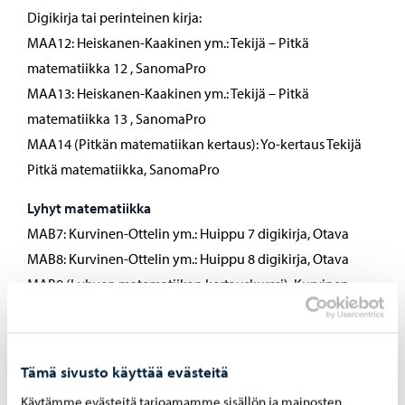
Digikirja tai perinteinen kirja:
MAA12: Heiskanen-Kaakinen ym.: Tekijä – Pitkä
matematiikka 12 , SanomaPro
MAA13: Heiskanen-Kaakinen ym.: Tekijä – Pitkä
matematiikka 13 , SanomaPro
MAA14 (Pitkän matematiikan kertaus): Yo-kertaus Tekijä
Pitkä matematiikka, SanomaPro
Lyhyt matematiikka
MAB7: Kurvinen-Ottelin ym.: Huippu 7 digikirja, Otava
MAB8: Kurvinen-Ottelin ym.: Huippu 8 digikirja, Otava
MAB9 (Lyhyen matematiikan kertauskurssi): Kurvinen-
Ottelin ym.: Huippu Kertaus digikirja, Otava
Fysiikka
Tämä sivusto käyttää evästeitä
• Laskinohjelmisto: Opiskelijat hankkivat ja asentavat TI-
Nspire CX CAS –tietokoneohjelmiston
Käytämme evästeitä tarjoamamme sisällön ja mainosten