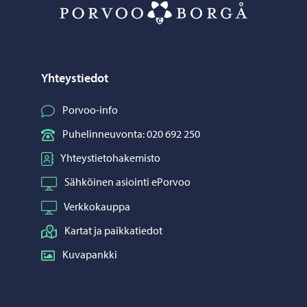
Porvoo – Siirr
Yhteystiedot
Porvoo-info
Puhelinneuvonta: 020 692 250
Yhteystietohakemisto
Sähköinen asiointi ePorvoo
Verkkokauppa
Kartat ja paikkatiedot
Kuvapankki