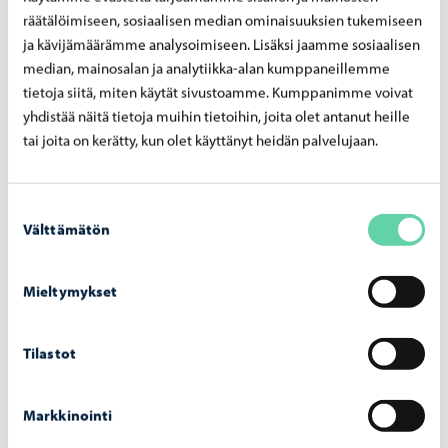
räätälöimiseen, sosiaalisen median ominaisuuksien tukemiseen
tietokoneelleen (www.nspire.fi/osta).
ja kävijämäärämme analysoimiseen. Lisäksi jaamme sosiaalisen
• MAOL-digitaulukko. Kaikilla matematiikan kursseilla
median, mainosalan ja analytiikka-alan kumppaneillemme
käytetään digitaulukkoa.
tietoja siitä, miten käytät sivustoamme. Kumppanimme voivat
Oppikirjat
yhdistää näitä tietoja muihin tietoihin, joita olet antanut heille
Kurssi 4: Voima ja liike -digikirja
tai joita on kerätty, kun olet käyttänyt heidän palvelujaan.
Kurssi 5: Jaksollinen liike ja aallot -digikirja
Kurssi 6: Sähkömagnetismi -digikirja
Suostumuksen
Kurssi 7: Aine ja säteily -digikirja
Välttämätön
valinta
Kurssi 8: Yo-Fysiikka-digikirja
Kemia
Mieltymykset
KE04 ja KE05: Leena Turpeenoja; Mooli 4 ja 5, Otava
Yo-kertauskurssimateriaalit – MAFY-valmennus
Tilastot
https://kauppa.mafyvalmennus.fi/tuote-
osasto/lukiolaisille/yokertaus/
Markkinointi
Biologia