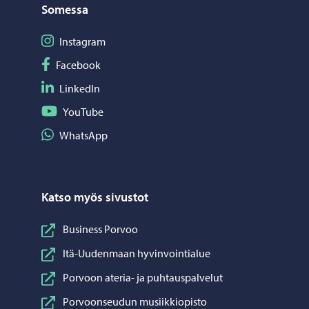
Somessa
Seuraa Instagram
Instagram
Seuraa Facebook
Facebook
Seuraa LinkedIn
LinkedIn
Seuraa YouTube
YouTube
Jaa WhatsApp
WhatsApp
Katso myös sivustot
Business Porvoo
Itä-Uudenmaan hyvinvointialue
Porvoon ateria- ja puhtauspalvelut
Porvoonseudun musiikkiopisto