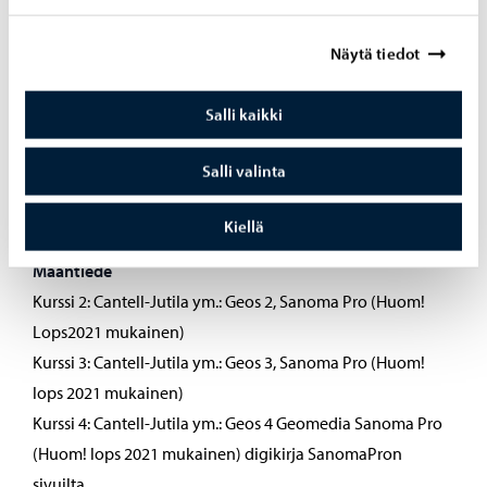
Kurssi 2 =BI2-3: Iiris2-3 SanomaPro (lops2021)
Näytä tiedot
Kurssi 3 = BI4: Iiris4 SanomaPro (lops2021)
Kurssi 4 = BI5: Iiris 5 SanomaPro (lops 2021)
Salli kaikki
Kurssi 5 = BI6: Iiris 6 SanomaPro (lops2021)– Jos ei vielä
ilmestynyt BIOS5 SanomaPro Lops2016
Salli valinta
oBI13:Happonen-Holopainen ym. YO-kertaus biologia,
SanomaPro, digikirja
Kiellä
Maantiede
Kurssi 2: Cantell-Jutila ym.: Geos 2, Sanoma Pro (Huom!
Lops2021 mukainen)
Kurssi 3: Cantell-Jutila ym.: Geos 3, Sanoma Pro (Huom!
lops 2021 mukainen)
Kurssi 4: Cantell-Jutila ym.: Geos 4 Geomedia Sanoma Pro
(Huom! lops 2021 mukainen) digikirja SanomaPron
sivuilta