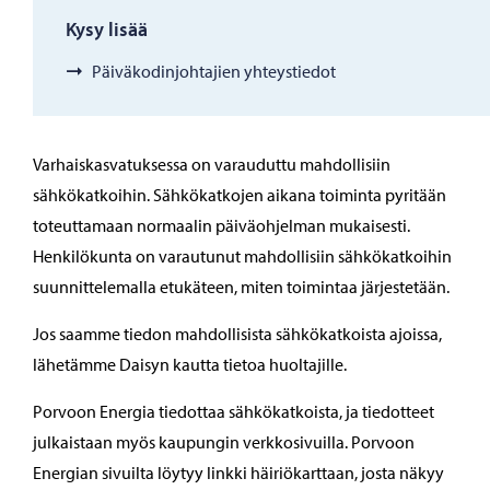
Kysy lisää
Päiväkodinjohtajien yhteystiedot
Varhaiskasvatuksessa on varauduttu mahdollisiin
sähkökatkoihin. Sähkökatkojen aikana toiminta pyritään
toteuttamaan normaalin päiväohjelman mukaisesti.
Henkilökunta on varautunut mahdollisiin sähkökatkoihin
suunnittelemalla etukäteen, miten toimintaa järjestetään.
Jos saamme tiedon mahdollisista sähkökatkoista ajoissa,
lähetämme Daisyn kautta tietoa huoltajille.
Porvoon Energia tiedottaa sähkökatkoista, ja tiedotteet
julkaistaan myös kaupungin verkkosivuilla. Porvoon
Energian sivuilta löytyy linkki häiriökarttaan, josta näkyy