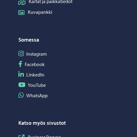
Kartat ja paikkatiedot
Kuvapankki
Somessa
Seuraa Instagram
Instagram
Seuraa Facebook
Facebook
Seuraa LinkedIn
LinkedIn
Seuraa YouTube
YouTube
Jaa WhatsApp
WhatsApp
Katso myös sivustot
Business Porvoo