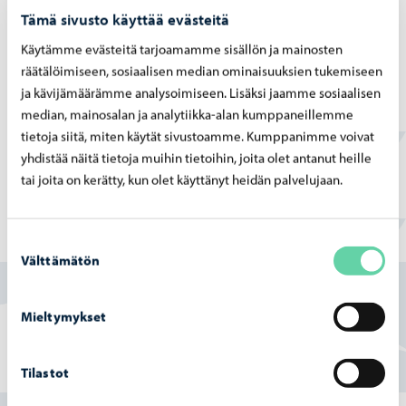
Tämä sivusto käyttää evästeitä
Ruokaillaan mahdollisesti kertakäyttöastioista.
Vettä on käytettävissä rajoitetusti.
Käytämme evästeitä tarjoamamme sisällön ja mainosten
räätälöimiseen, sosiaalisen median ominaisuuksien tukemiseen
Lapsen mahdollinen poissaolo varhaiskasvatuksesta
ja kävijämäärämme analysoimiseen. Lisäksi jaamme sosiaalisen
ennakoidun sähkökatkon takia ei oikeuta
median, mainosalan ja analytiikka-alan kumppaneillemme
maksuhyvitykseen.
tietoja siitä, miten käytät sivustoamme. Kumppanimme voivat
yhdistää näitä tietoja muihin tietoihin, joita olet antanut heille
tai joita on kerätty, kun olet käyttänyt heidän palvelujaan.
Suostumuksen
Löysitkö etsimäsi tiedon tältä sivulta?
Välttämätön
valinta
Kyllä
Mieltymykset
Osittain
Tilastot
En