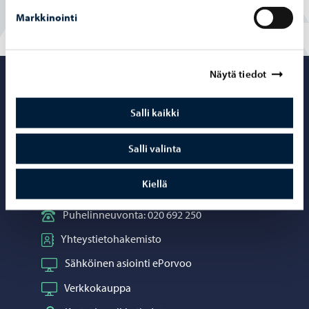
Markkinointi
Näytä tiedot
Porvoo – Siirr
Salli kaikki
Salli valinta
Yhteystiedot
Kiellä
Porvoo-info
Puhelinneuvonta: 020 692 250
Yhteystietohakemisto
Sähköinen asiointi ePorvoo
Verkkokauppa