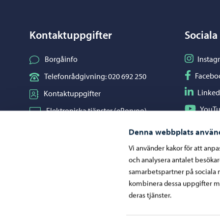
Kontaktuppgifter
Sociala
Följ på I
Borgåinfo
Instag
Följ på F
Facebo
Telefonrådgivning: 020 692 250
Följ på L
Linked
Kontaktuppgifter
Följ på Y
YouT
Elektroniska tjänster (ePorvoo)
Dela på 
Whats
Nätbutik
Denna webbplats använ
Kartor och lägesinformation
Vi använder kakor för att anp
och analysera antalet besöka
Mediaportal
samarbetspartner på sociala 
kombinera dessa uppgifter me
deras tjänster.