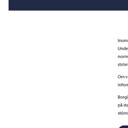
Inom 
Under
norma
ström
Om vi
infor
Borgå
på st
störn