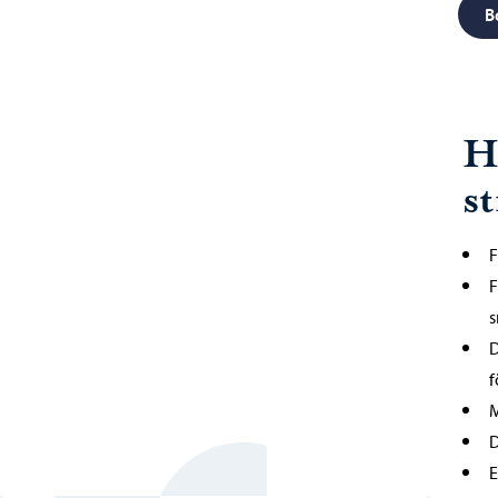
B
Hu
s
F
F
s
D
f
M
D
E