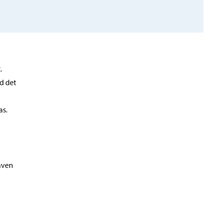
.
d det
as.
även