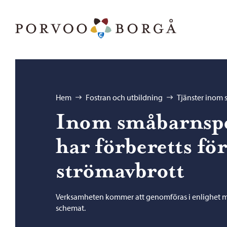
Hoppa till innehåll
Porvoo – Gå till startsidan
Bläddra:
Hem
Fostran och utbildning
Tjänster inom
Inom småbarnsp
har förberetts fö
strömavbrott
Verksamheten kommer att genomföras i enlighet m
schemat.