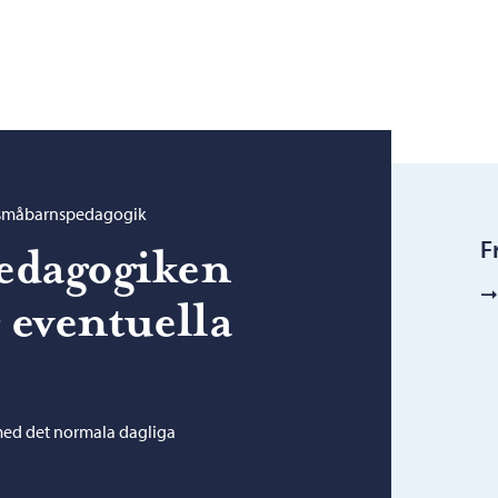
 småbarnspedagogik
F
edagogiken
r eventuella
ed det normala dagliga