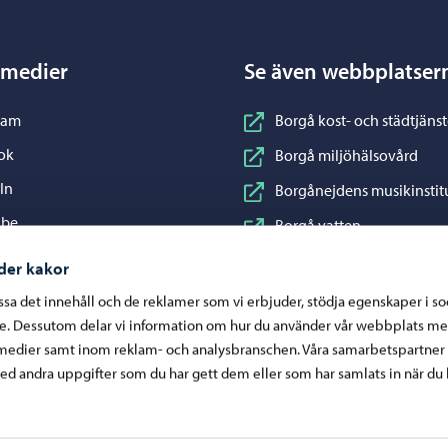
 medier
Se även webbplatser
nstagram
ram
Borgå kost- och städtjänst
acebook
ok
Borgå miljöhälsovård
inkedIn
In
Borgånejdens musikinstit
ouTube
ube
Borgå vatten
WhatsApp
App
Business Porvoo
der kakor
Konstfabriken
assa det innehåll och de reklamer som vi erbjuder, stödja egenskaper i s
re. Dessutom delar vi information om hur du använder vår webbplats me
Visit Porvoo
medier samt inom reklam- och analysbranschen. Våra samarbetspartner
Östra Nylands välfärdsom
d andra uppgifter som du har gett dem eller som har samlats in när du 