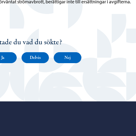
örväntat strömavbrott, berättigar inte till ersättningar i avgifterna.
tade du vad du sökte?
Ja
Delvis
Nej
Porvoo – Gå till startsidan