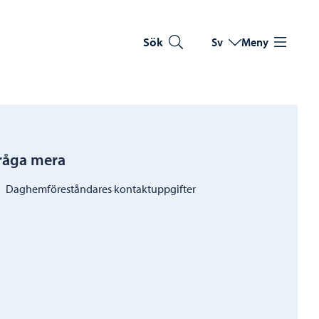
Sök
Sv
Meny
Byt språk
Nuvarande språk: Sve
råga mera
Daghemföreståndares kontaktuppgifter