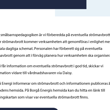
småbarnspedagogiken är vi förberedda på eventuella strömavbrott
 strömavbrott kommer verksamheten att genomföras i enlighet me
la dagliga schemat. Personalen har förberett sig på eventuella
avbrott genom att i förväg planera hur verksamheten ska organiser
 ​​får information om eventuella strömavbrott i god tid, skickar vi
mation vidare till vårdnadshavaren via Daisy.
 Energi informerar om strömavbrott och informationen publiceras 
adens hemsida. På Borgå Energis hemsida kan du hitta en länk till
ingskartan som visar var eventuella strömavbrott finns.