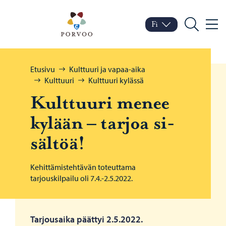
Siirry sisältöön
Porvoo – Siirry kotisivul
Fi
Valik
Vaihda kieltä
Nykyinen kieli: Suomi
Hae
Selaa:
Etusivu
Kulttuuri ja vapaa-aika
Kulttuuri
Kulttuuri kylässä
Kult­tuu­ri menee
ky­lään – tar­joa si­
säl­töä!
Kehittämistehtävän toteuttama
tarjouskilpailu oli 7.4.-2.5.2022.
Tarjousaika päättyi 2.5.2022.