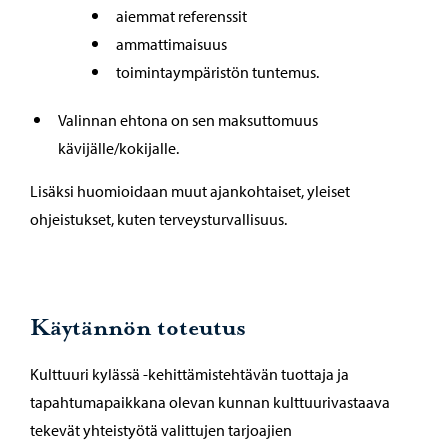
aiemmat referenssit
ammattimaisuus
toimintaympäristön tuntemus.
Valinnan ehtona on sen maksuttomuus
kävijälle/kokijalle.
Lisäksi huomioidaan muut ajankohtaiset, yleiset
ohjeistukset, kuten terveysturvallisuus.
Käytännön toteutus
Kulttuuri kylässä -kehittämistehtävän tuottaja ja
tapahtumapaikkana olevan kunnan kulttuurivastaava
tekevät yhteistyötä valittujen tarjoajien