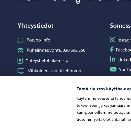
Yhteystiedot
Somess
Seuraa I
Porvoo-info
Instag
Seuraa F
Facebo
Puhelinneuvonta: 020 692 250
Seuraa L
Linked
Yhteystietohakemisto
Seuraa Y
YouT
Sähköinen asiointi ePorvoo
Jaa What
Whats
Verkkokauppa
Tämä sivusto käyttää evä
Kartat ja paikkatiedot
Käytämme evästeitä tarjoama
Kuvapankki
tukemiseen ja kävijämäärämme
kumppaneillemme tietoja siit
tietoihin, joita olet antanut h