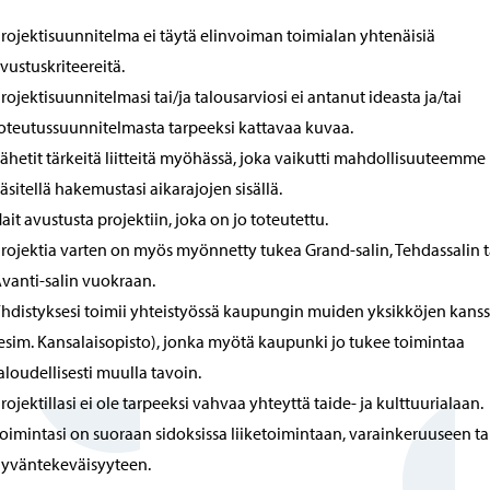
rojektisuunnitelma ei täytä elinvoiman toimialan yhtenäisiä
vustuskriteereitä.
rojektisuunnitelmasi tai/ja talousarviosi ei antanut ideasta ja/tai
oteutussuunnitelmasta tarpeeksi kattavaa kuvaa.
ähetit tärkeitä liitteitä myöhässä, joka vaikutti mahdollisuuteemme
äsitellä hakemustasi aikarajojen sisällä.
ait avustusta projektiin, joka on jo toteutettu.
rojektia varten on myös myönnetty tukea Grand-salin, Tehdassalin t
vanti-salin vuokraan.
hdistyksesi toimii yhteistyössä kaupungin muiden yksikköjen kans
esim. Kansalaisopisto), jonka myötä kaupunki jo tukee toimintaa
aloudellisesti muulla tavoin.
rojektillasi ei ole tarpeeksi vahvaa yhteyttä taide- ja kulttuurialaan.
oimintasi on suoraan sidoksissa liiketoimintaan, varainkeruuseen ta
yväntekeväisyyteen.