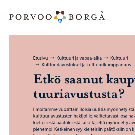
Siirry sisältöön
Porvoo – Siirry kotisivulle
Selaa:
Etusivu
Kulttuuri ja vapaa-aika
Kulttuuri
Kulttuuriavustukset ja kulttuurikumppanuus
Etkö saa­nut kau­pu
tuu­ria­vus­tus­ta?
Ilmoitamme vuosittain iloisia uutisia myönnetyist
kulttuuriavustusten hakijoille. Valitettavasti osa h
kielteisestä päätöksestä tai siitä, että myönnetty av
pienempi. Keskeinen syy kielteisiin päätöksiin on 