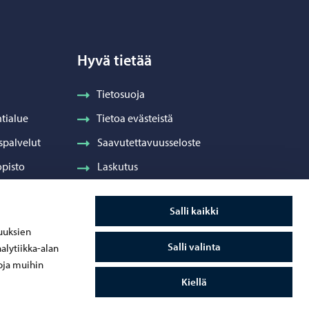
Hyvä tietää
Tietosuoja
tialue
Tietoa evästeistä
spalvelut
Saavutettavuusseloste
pisto
Laskutus
Visuaalinen ilme ja vaakuna
Salli kaikki
ydenhuolto
uuksien
Salli valinta
alytiikka-alan
oja muihin
Kiellä