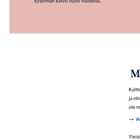
kysynnän kasvu vuosi vuodelta.
M
Kult
ja el
ole r
P
Yleis