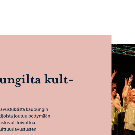
n­gil­ta kult­
ä avustuksista kaupungin
akijoista joutuu pettymään
ustus oli toivottua
kulttuuriavustusten