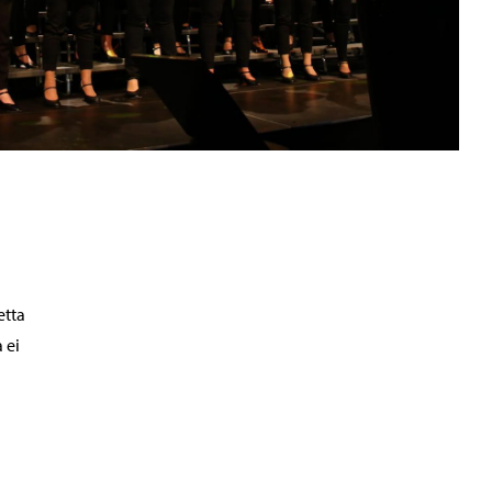
etta
 ei