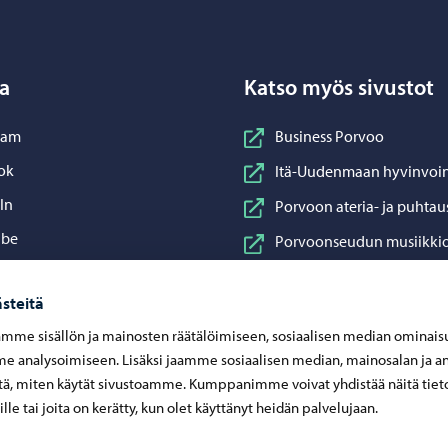
a
Katso myös sivustot
nstagram
ram
Business Porvoo
acebook
ok
Itä-Uudenmaan hyvinvoin
inkedIn
In
Porvoon ateria- ja puhtau
ouTube
ube
Porvoonseudun musiikkio
sApp
App
Porvoon vesi
steitä
Porvoon ympäristöterve
mme sisällön ja mainosten räätälöimiseen, sosiaalisen median ominais
Taidetehdas
 analysoimiseen. Lisäksi jaamme sosiaalisen median, mainosalan ja an
Visit Porvoo
ä, miten käytät sivustoamme. Kumppanimme voivat yhdistää näitä tiet
eille tai joita on kerätty, kun olet käyttänyt heidän palvelujaan.