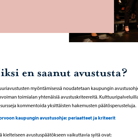
iksi en saanut avustusta?
tuuriavustusten myöntämisessä noudatetaan kaupungin avustusohj
invoiman toimialan yhtenäisiä avustuskriteereitä. Kulttuuripalveluilla
esursseja kommentoida yksittäisten hakemusten päätösperusteluja.
orvoon kaupungin avustusohje: periaatteet ja kriteerit
iä kielteiseen avustuspäätökseen vaikuttavia syitä ovat: