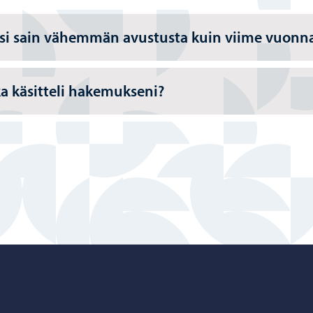
si sain vähemmän avustusta kuin viime vuonn
a käsitteli hakemukseni?
Porvoo – Siirry kotisivulle