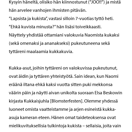
Kysyin häneltä, olisiko hän kiinnostunut (”JOO!!”) ja mistä
hän arvelee vanhojen ihmisten pitävän.
”Lapsista ja kukista”, vastasi silloin 7-vuotias tyttö heti.
”Ehkä kuvista minusta?” hän lisäsi toiveikkaasti.
Näyttely yhdistää ottamiani valokuvia Naomista kukaksi
(sekä omenaksi ja ananakseksi) pukeutuneena sekä
tyttäreni maalaamia kukkakuvia.
Kukka-asut, joihin tyttäreni on valokuvissa pukeutunut,
ovat äidin ja tyttären yhteistyötä. Sain idean, kun Naomi
eräänä iltana ehkä kaksi vuotta sitten puki mekkonsa
väärin päin ja näytti aivan unikolta suoraan Elsa Beskowin
kirjasta Kukkaisjuhla [Blomsterfesten]. Olemme yhdessä
luoneet omista vaatteistamme ja arjen esineistä kukka-
asuja kameran eteen. Hänen omat taideteoksensa ovat
mielikuvituksellisia tulkintoja kukista – sellaisia, joita vain