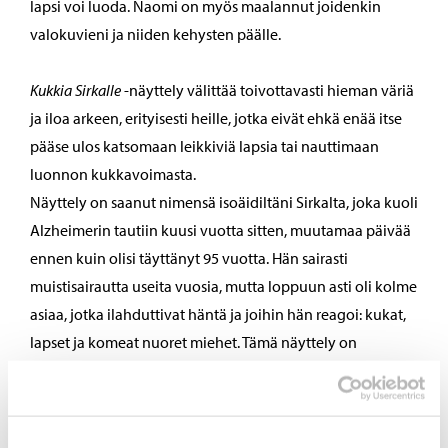
lapsi voi luoda. Naomi on myös maalannut joidenkin
valokuvieni ja niiden kehysten päälle.
Kukkia Sirkalle
-näyttely välittää toivottavasti hieman väriä
ja iloa arkeen, erityisesti heille, jotka eivät ehkä enää itse
pääse ulos katsomaan leikkiviä lapsia tai nauttimaan
luonnon kukkavoimasta.
Näyttely on saanut nimensä isoäidiltäni Sirkalta, joka kuoli
Alzheimerin tautiin kuusi vuotta sitten, muutamaa päivää
ennen kuin olisi täyttänyt 95 vuotta. Hän sairasti
muistisairautta useita vuosia, mutta loppuun asti oli kolme
asiaa, jotka ilahduttivat häntä ja joihin hän reagoi: kukat,
lapset ja komeat nuoret miehet. Tämä näyttely on
kunnianosoitus isoäidilleni ja elämän pienille ilonaiheille.
Sirkka-mummi olisi pitänyt tästä näyttelystä – mutta
komeat miehet meidän täytyy tällä kertaa valitettavasti