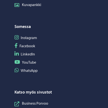
Kuvapankki
Somessa
Seuraa Instagram
Instagram
Seuraa Facebook
Facebook
Seuraa LinkedIn
LinkedIn
Seuraa YouTube
YouTube
Jaa WhatsApp
WhatsApp
Katso myös sivustot
Business Porvoo