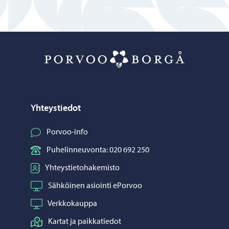
Porvoo – Siirr
Yhteystiedot
Porvoo-info
Puhelinneuvonta: 020 692 250
Yhteystietohakemisto
Sähköinen asiointi ePorvoo
Verkkokauppa
Kartat ja paikkatiedot