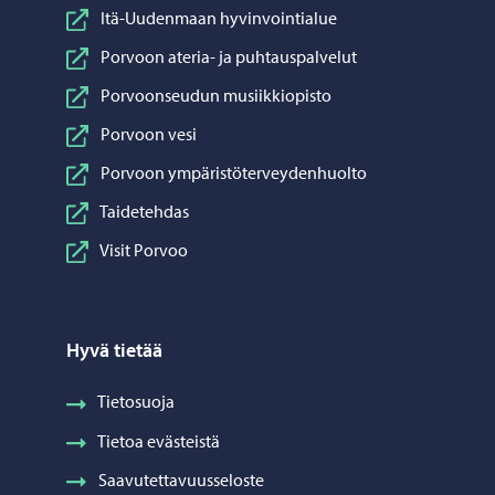
Itä-Uudenmaan hyvinvointialue
Porvoon ateria- ja puhtauspalvelut
Porvoonseudun musiikkiopisto
Porvoon vesi
Porvoon ympäristöterveydenhuolto
Taidetehdas
Visit Porvoo
Hyvä tietää
Tietosuoja
Tietoa evästeistä
Saavutettavuusseloste