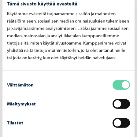
vain kuvitella.
Tämä sivusto käyttää evästeitä
[Ida Taavitsainen]
Käytämme evästeitä tarjoamamme sisällön ja mainosten
räätälöimiseen, sosiaalisen median ominaisuuksien tukemiseen
Ida Taavitsainen
(s. 1987) on helsinkiläinen valokuvaaja,
ja kävijämäärämme analysoimiseen. Lisäksi jaamme sosiaalisen
median, mainosalan ja analytiikka-alan kumppaneillemme
joka työskentelee analogisen valokuvauksen parissa. Hän
tietoja siitä, miten käytät sivustoamme. Kumppanimme voivat
opiskeli Englannissa ja suoritti valokuvataiteen
yhdistää näitä tietoja muihin tietoihin, joita olet antanut heille
maisterintutkinnon Royal College of Artissa vuonna 2014
tai joita on kerätty, kun olet käyttänyt heidän palvelujaan.
sekä kandidaatin tutkinnon University for the Creative
Artsissa vuonna 2011.
Taavitsaisen teoksia on ollut esillä yksityisnäyttelyissä
Suostumuksen
Välttämätön
valinta
Suomessa, Ruotsissa ja Japanissa, viimeksi Centrum för
Fotografissa Tukholmassa keväällä 2026. Hän on
Mieltymykset
osallistunut myös ryhmänäyttelyihin Euroopassa ja
Aasiassa, muun muassa Suomen valokuvataiteen
museossa, Loviisan kaupungin museossa, Viron
Tilastot
valokuvamuseon Galerii Seekissä Tallinnassa sekä