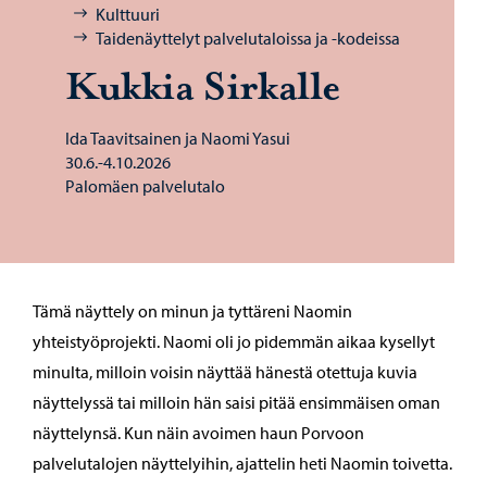
Kulttuuri
Taidenäyttelyt palvelutaloissa ja -kodeissa
Kuk­kia Sir­kal­le
Ida Taavitsainen ja Naomi Yasui
30.6.-4.10.2026
Palomäen palvelutalo
Tämä näyttely on minun ja tyttäreni Naomin
yhteistyöprojekti. Naomi oli jo pidemmän aikaa kysellyt
minulta, milloin voisin näyttää hänestä otettuja kuvia
näyttelyssä tai milloin hän saisi pitää ensimmäisen oman
näyttelynsä. Kun näin avoimen haun Porvoon
palvelutalojen näyttelyihin, ajattelin heti Naomin toivetta.