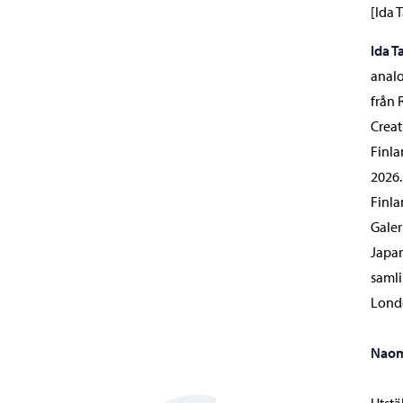
[Ida 
Ida T
analo
från 
Creat
Finla
2026.
Finla
Galer
Japan
samli
Londo
Naom