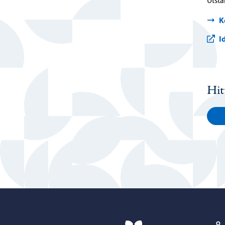
Utstä
K
I
Hit