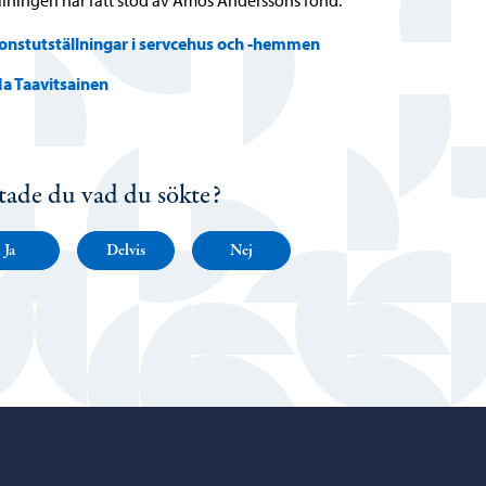
llningen har fått stöd av Amos Anderssons fond.
onstutställningar i servcehus och -hemmen
da Taavitsainen
tade du vad du sökte?
Ja
Delvis
Nej