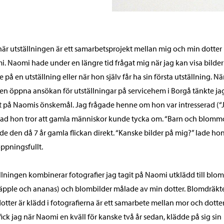
är utställningen är ett samarbetsprojekt mellan mig och min dotter
. Naomi hade under en längre tid frågat mig när jag kan visa bilder
 på en utställning eller när hon själv får ha sin första utställning. Nä
en öppna ansökan för utställningar på servicehem i Borgå tänkte ja
t på Naomis önskemål. Jag frågade henne om hon var intresserad (“J
ad hon tror att gamla människor kunde tycka om. “Barn och blomm
de den då 7 år gamla flickan direkt. “Kanske bilder på mig?” lade hon 
ppningsfullt.
llningen kombinerar fotografier jag tagit på Naomi utklädd till bl
äpple och ananas) och blombilder målade av min dotter. Blomdräkt
otter är klädd i fotografierna är ett samarbete mellan mor och dotter
fick jag när Naomi en kväll för kanske två år sedan, klädde på sig sin