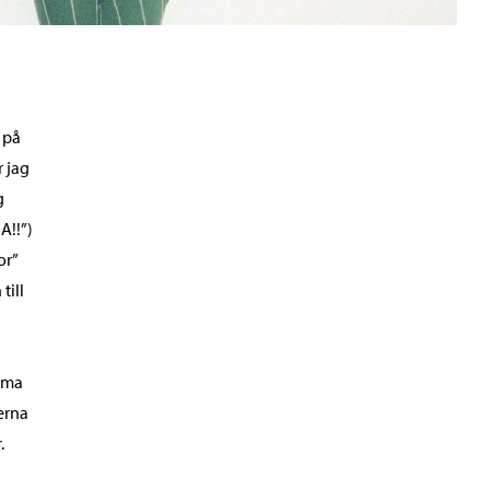
 på
r jag
g
A!!”)
or”
till
omma
erna
.