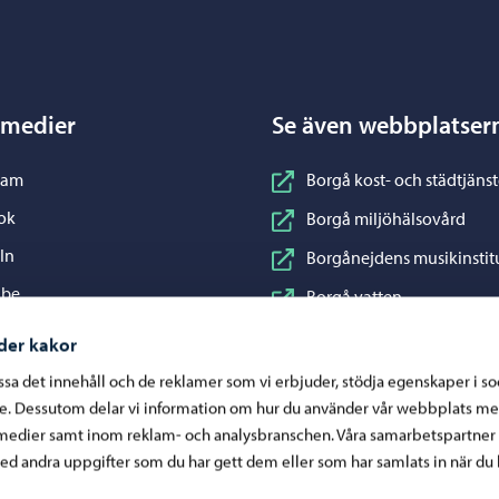
Porvoo – Gå till startsidan
 medier
Se även webbplatser
nstagram
ram
Borgå kost- och städtjänst
acebook
ok
Borgå miljöhälsovård
inkedIn
In
Borgånejdens musikinstit
ouTube
ube
Borgå vatten
WhatsApp
App
Business Porvoo
der kakor
Konstfabriken
assa det innehåll och de reklamer som vi erbjuder, stödja egenskaper i s
re. Dessutom delar vi information om hur du använder vår webbplats me
Visit Porvoo
medier samt inom reklam- och analysbranschen. Våra samarbetspartner
Östra Nylands välfärdsom
d andra uppgifter som du har gett dem eller som har samlats in när du 