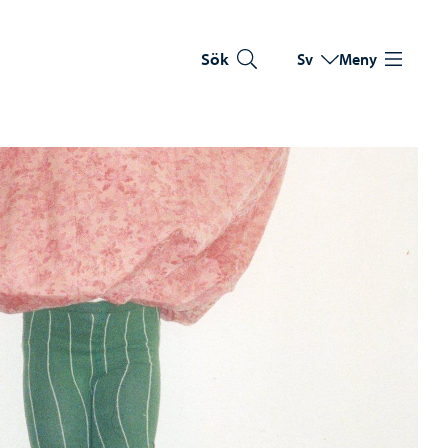
Sök
Sv
Meny
Byt språk
Nuvarande språk: Sve