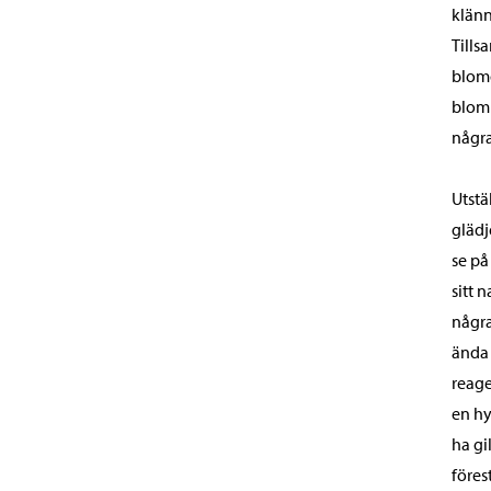
klänn
Tills
blomd
blomm
några
Utstä
glädj
se på
sitt 
några
ända 
reage
en hy
ha gi
föres