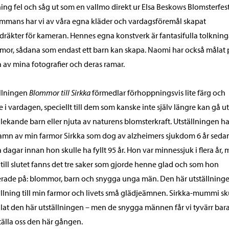
ing fel och såg ut som en vallmo direkt ur Elsa Beskows Blomsterfes
ammans har vi av våra egna kläder och vardagsföremål skapat
räkter för kameran. Hennes egna konstverk är fantasifulla tolkning
or, sådana som endast ett barn kan skapa. Naomi har också målat 
 av mina fotografier och deras ramar.
llningen
Blommor till Sirkka
förmedlar förhoppningsvis lite färg och
e i vardagen, speciellt till dem som kanske inte själv längre kan gå u
 lekande barn eller njuta av naturens blomsterkraft. Utställningen har
namn av min farmor Sirkka som dog av alzheimers sjukdom 6 år seda
 dagar innan hon skulle ha fyllt 95 år. Hon var minnessjuk i flera år,
till slutet fanns det tre saker som gjorde henne glad och som hon
rade på: blommor, barn och snygga unga män. Den här utställninge
llning till min farmor och livets små glädjeämnen. Sirkka-mummi sk
llat den här utställningen – men de snygga männen får vi tyvärr bar
tälla oss den här gången.