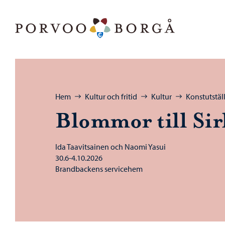
Hoppa till innehåll
Porvoo – Gå till startsidan
Bläddra:
Hem
Kultur och fritid
Kultur
Konstutstäl
Blommor till Sir
Ida Taavitsainen och Naomi Yasui
30.6-4.10.2026
Brandbackens servicehem