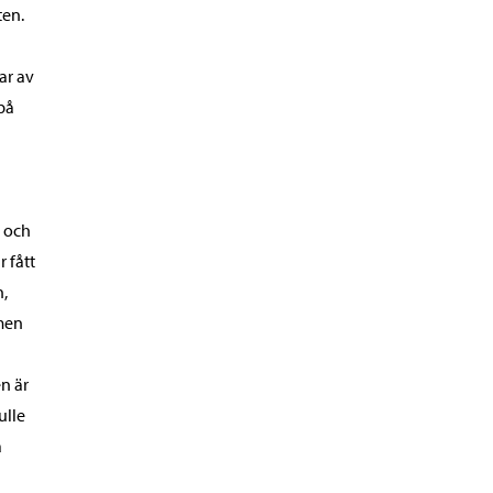
ten.
ar av
på
t och
 fått
n,
 men
n är
ulle
a