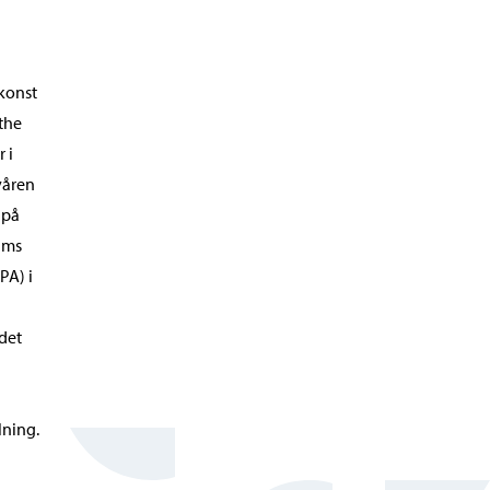
konst
 the
 i
våren
 på
ums
PA) i
det
lning.