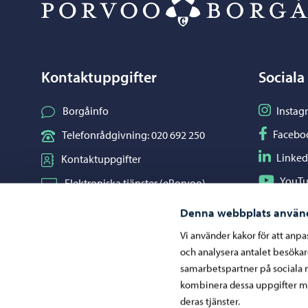
Kontaktuppgifter
Sociala
Följ på I
Borgåinfo
Instag
Följ på F
Facebo
Telefonrådgivning: 020 692 250
Följ på L
Linked
Kontaktuppgifter
Följ på Y
YouT
Elektroniska tjänster (ePorvoo)
Dela på 
Whats
Nätbutik
Denna webbplats använ
Kartor och lägesinformation
Vi använder kakor för att anp
och analysera antalet besöka
Mediaportal
samarbetspartner på sociala 
kombinera dessa uppgifter me
deras tjänster.