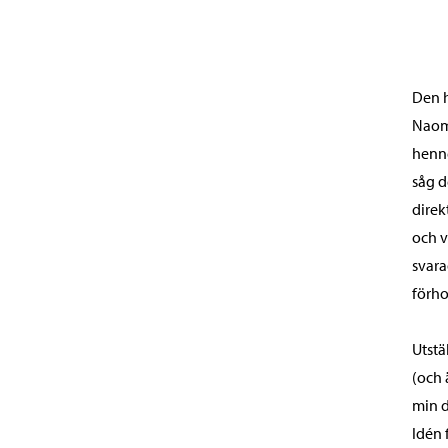
Den h
Naomi
henne
såg d
direk
och v
svara
förho
Utstä
(och 
min d
Idén 