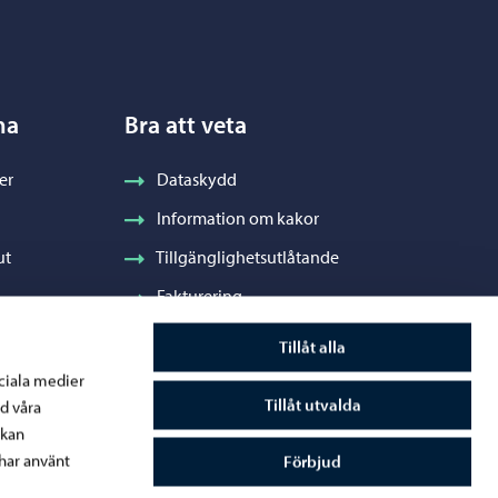
na
Bra att veta
er
Dataskydd
Information om kakor
ut
Tillgänglighetsutlåtande
Fakturering
Stadens visuella profil och vapen
Tillåt alla
ociala medier
Tillåt utvalda
d våra
 kan
råde
har använt
Förbjud