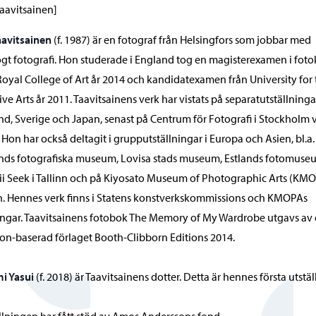
Taavitsainen]
aavitsainen
(f. 1987) är en fotograf från Helsingfors som jobbar med
gt fotografi. Hon studerade i England tog en magisterexamen i foto
Royal College of Art år 2014 och kandidatexamen från University for
ive Arts år 2011. Taavitsainens verk har vistats på separatutställningar
nd, Sverige och Japan, senast på Centrum för Fotografi i Stockholm 
 Hon har också deltagit i grupputställningar i Europa och Asien, bl.a.
nds fotografiska museum, Lovisa stads museum, Estlands fotomuse
ii Seek i Tallinn och på Kiyosato Museum of Photographic Arts (KMO
. Hennes verk finns i Statens konstverkskommissions och KMOPAs
ngar. Taavitsainens fotobok The Memory of My Wardrobe utgavs av 
n-baserad förlaget Booth-Clibborn Editions 2014.
i Yasui
(f. 2018) är Taavitsainens dotter. Detta är hennes första utstäl