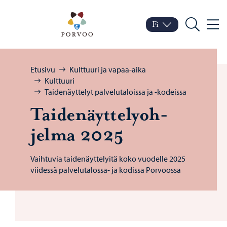
Siirry sisältöön
Porvoo – Siirry kotisivul
Fi
Valik
Vaihda kieltä
Nykyinen kieli: Suomi
Hae
Selaa:
Etusivu
Kulttuuri ja vapaa-aika
Kulttuuri
Taidenäyttelyt palvelutaloissa ja -kodeissa
Tai­de­näyt­te­ly­oh­
jel­ma 2025
Vaihtuvia taidenäyttelyitä koko vuodelle 2025
viidessä palvelutalossa- ja kodissa Porvoossa