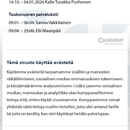
14.10. – 04.01.2026 Kalle Turakka Purhonen
Toukovuoren palvelukoti
09.01. – 06.04. Sanna Vakkilainen
09.04. – 29.06. Elli Maanpää
02.07. – 12.10. Liisa Jaakkola
15.10. – 04.01.2026 Outi Pihlajoki
Pääskypellon palvelukoti
Tämä sivusto käyttää evästeitä
09.01. – 06.04. Valter Stranden
Käytämme evästeitä tarjoamamme sisällön ja mainosten
10.04. – 29.06. Tiina Herttua
räätälöimiseen, sosiaalisen median ominaisuuksien tukemiseen
03.07. – 12.10. Saara Tani
ja kävijämäärämme analysoimiseen. Lisäksi jaamme sosiaalisen
16.10. – 04.01.2026 Liisa Jaakkola
median, mainosalan ja analytiikka-alan kumppaneillemme
tietoja siitä, miten käytät sivustoamme. Kumppanimme voivat
yhdistää näitä tietoja muihin tietoihin, joita olet antanut heille
tai joita on kerätty, kun olet käyttänyt heidän palvelujaan.