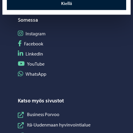
Kiellä
Somessa
Seuraa Instagram
Instagram
Seuraa Facebook
Facebook
Seuraa LinkedIn
LinkedIn
Seuraa YouTube
YouTube
Jaa WhatsApp
WhatsApp
Katso myös sivustot
Business Porvoo
Itä-Uudenmaan hyvinvointialue