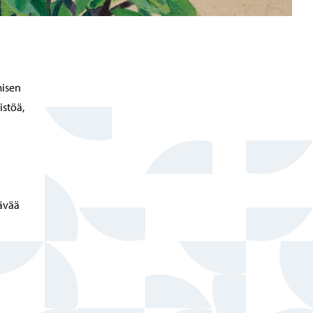
misen
istöä,
tävää