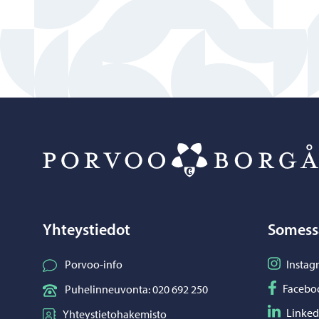
Yhteystiedot
Somess
Seuraa I
Porvoo-info
Instag
Seuraa F
Facebo
Puhelinneuvonta: 020 692 250
Seuraa L
Linked
Yhteystietohakemisto