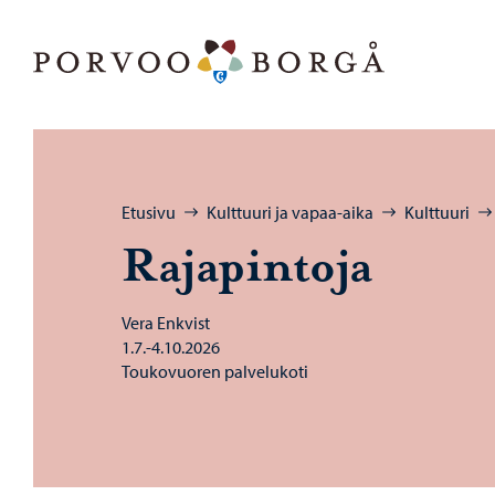
Siirry sisältöön
Porvoo – Siirry kotisivulle
Selaa:
Etusivu
Kulttuuri ja vapaa-aika
Kulttuuri
Ra­ja­pin­to­ja
Vera Enkvist
1.7.-4.10.2026
Toukovuoren palvelukoti