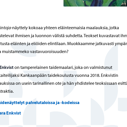
intoja
-näyttely kokoaa yhteen eläinteemaisia maalauksia, jotka
stelevat ihmisen ja luonnon välistä suhdetta. Teokset kuvastavat ih
tusta eläinten ja eliöiden elintilaan. Muokkaamme jatkuvasti ympär
a muistammeko vastavuoroisuuden?
Enkvist
on tamperelainen taidemaalari, joka on valmistunut
aiteilijaksi Kankaanpään taidekoulusta vuonna 2018. Enkvistin
uksissa on usein tarinallinen ote ja hän yhdistelee teoksissaan esit
traktia.
aidenäyttelyt palvelutaloissa ja -kodeissa
era Enkvist