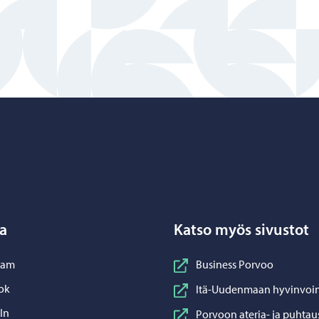
Porvoo – Siirry kotisivulle
a
Katso myös sivustot
nstagram
ram
Business Porvoo
acebook
ok
Itä-Uudenmaan hyvinvoin
inkedIn
In
Porvoon ateria- ja puhtau