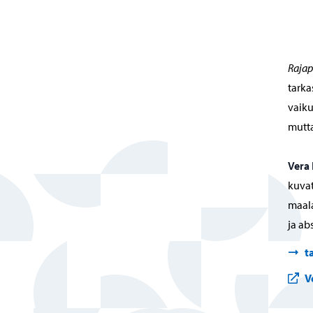
Rajap
tarka
vaiku
mutt
Vera 
kuvat
maala
ja abs
t
V