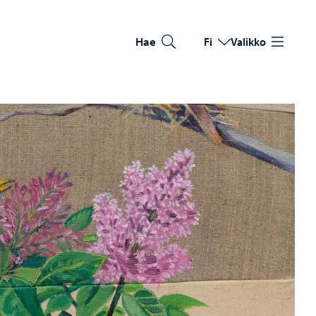
Hae
Fi
Valikko
Vaihda kieltä
Nykyinen kieli: Suomi