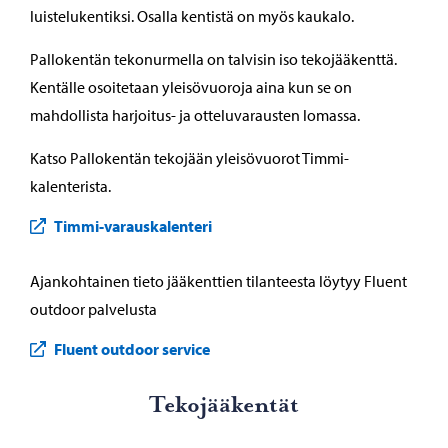
luistelukentiksi. Osalla kentistä on myös kaukalo.
Pallokentän tekonurmella on talvisin iso tekojääkenttä.
Kentälle osoitetaan yleisövuoroja aina kun se on
mahdollista harjoitus- ja otteluvarausten lomassa.
Katso Pallokentän tekojään yleisövuorot Timmi-
kalenterista.
Timmi-varauskalenteri
Ajankohtainen tieto jääkenttien tilanteesta löytyy Fluent
outdoor palvelusta
Fluent outdoor service
Te­ko­jää­ken­tät