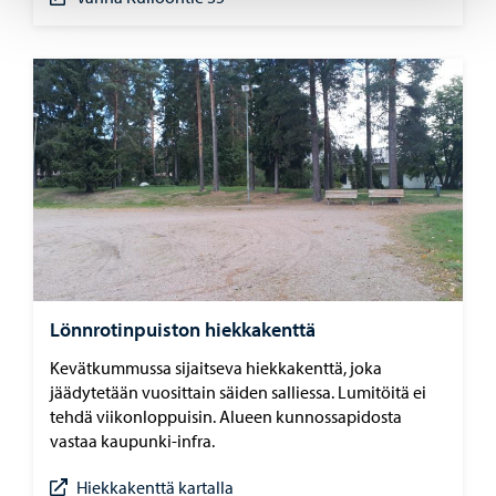
Lönnrotinpuiston hiekkakenttä
Kevätkummussa sijaitseva hiekkakenttä, joka
jäädytetään vuosittain säiden salliessa. Lumitöitä ei
tehdä viikonloppuisin. Alueen kunnossapidosta
vastaa kaupunki-infra.
Hiekkakenttä kartalla