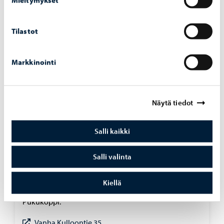
Valaistu tekonurmi. Talvisin luonnonjääkenttä.
Sammontie 2
Tilastot
Markkinointi
Näytä tiedot
Salli kaikki
Salli valinta
Kulloon hiekkakenttä
Kiellä
Valaistu hiekkakenttä, talvisin luonnonjääkenttä.
Pukukoppi.
Vanha Kulloontie 35