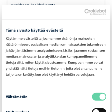
Kerkkoon hiekkakenttä
Valaistu hiekkakenttä, yleisurheilun suorituspaikat,
luonnonjääkaukalo.
Kerkkoontie 249
Tämä sivusto käyttää evästeitä
Käytämme evästeitä tarjoamamme sisällön ja mainosten
räätälöimiseen, sosiaalisen median ominaisuuksien tukemiseen
ja kävijämäärämme analysoimiseen. Lisäksi jaamme sosiaalisen
median, mainosalan ja analytiikka-alan kumppaneillemme
tietoja siitä, miten käytät sivustoamme. Kumppanimme voivat
yhdistää näitä tietoja muihin tietoihin, joita olet antanut heille
tai joita on kerätty, kun olet käyttänyt heidän palvelujaan.
Suostumuksen
Välttämätön
valinta
Kevätkummun koulun kenttä
Mieltymykset