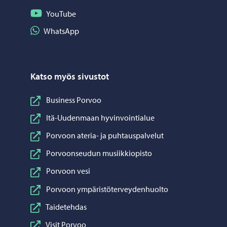
Seuraa YouTube
YouTube
Jaa WhatsApp
WhatsApp
Katso myös sivustot
Business Porvoo
Itä-Uudenmaan hyvinvointialue
Porvoon ateria- ja puhtauspalvelut
Porvoonseudun musiikkiopisto
Porvoon vesi
Porvoon ympäristöterveydenhuolto
Taidetehdas
Visit Porvoo