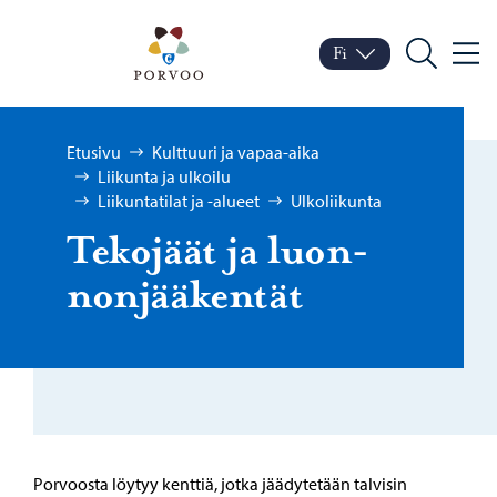
Siirry sisältöön
Porvoo – Siirry kotisivul
Fi
Valik
Vaihda kieltä
Nykyinen kieli: Suomi
Hae
Selaa:
Etusivu
Kulttuuri ja vapaa-aika
Liikunta ja ulkoilu
Liikuntatilat ja -alueet
Ulkoliikunta
Te­ko­jäät ja luon­
non­jää­ken­tät
Porvoosta löytyy kenttiä, jotka jäädytetään talvisin