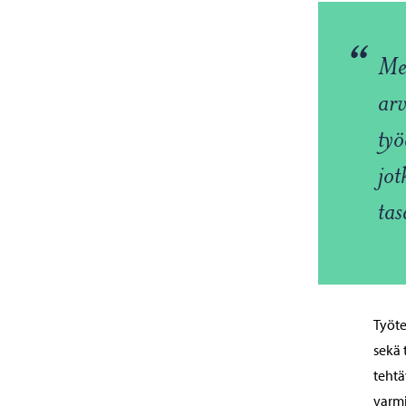
“
Mei
arv
työ
jot
tas
Työte
sekä 
tehtä
varmi