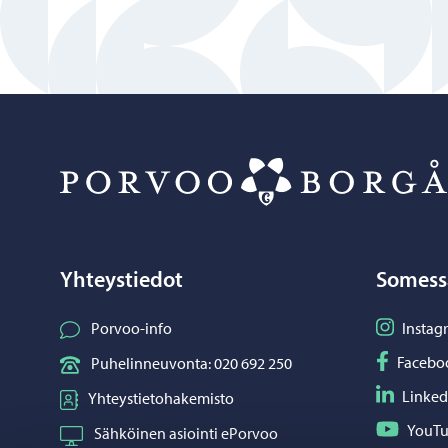
Yhteystiedot
Somess
Seuraa I
Porvoo-info
Instag
Seuraa F
Facebo
Puhelinneuvonta: 020 692 250
Seuraa L
Linked
Yhteystietohakemisto
Seuraa Y
YouT
Sähköinen asiointi ePorvoo