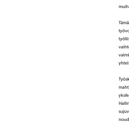
muihi
Tämän
työvo
työll
vaiht
valmi
yhtei
Työsk
mahta
yksik
Halli
sujuv
nouda