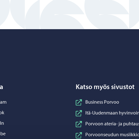
Porvoo – Siirry kotisivulle
a
Katso myös sivustot
nstagram
ram
Business Porvoo
acebook
ok
Itä-Uudenmaan hyvinvoin
inkedIn
In
Porvoon ateria- ja puhtau
ouTube
ube
Porvoonseudun musiikkio