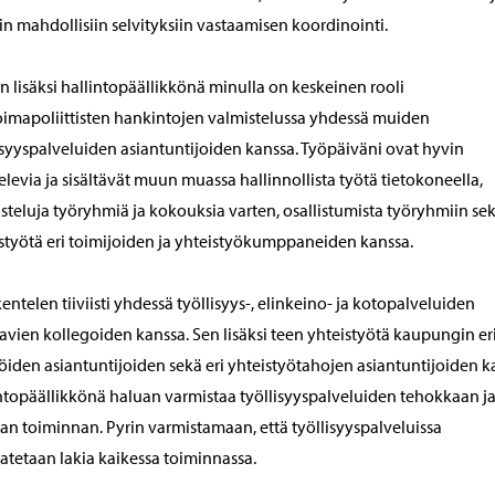
n mahdollisiin selvityksiin vastaamisen koordinointi.
 lisäksi hallintopäällikkönä minulla on keskeinen rooli
imapoliittisten hankintojen valmistelussa yhdessä muiden
isyyspalveluiden asiantuntijoiden kanssa. Työpäiväni ovat hyvin
elevia ja sisältävät muun muassa hallinnollista työtä tietokoneella,
steluja työryhmiä ja kokouksia varten, osallistumista työryhmiin se
styötä eri toimijoiden ja yhteistyökumppaneiden kanssa.
entelen tiiviisti yhdessä työllisyys-, elinkeino- ja kotopalveluiden
vien kollegoiden kanssa. Sen lisäksi teen yhteistyötä kaupungin er
öiden asiantuntijoiden sekä eri yhteistyötahojen asiantuntijoiden k
ntopäällikkönä haluan varmistaa työllisyyspalveluiden tehokkaan j
an toiminnan. Pyrin varmistamaan, että työllisyyspalveluissa
tetaan lakia kaikessa toiminnassa.