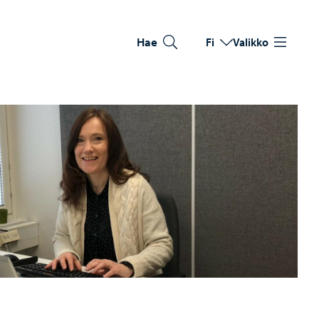
Hae
Fi
Valikko
Vaihda kieltä
Nykyinen kieli: Suomi