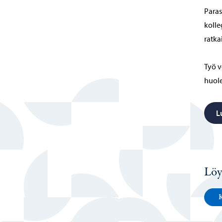
Paras
kolle
ratka
Työ v
huole
L
Löy
K