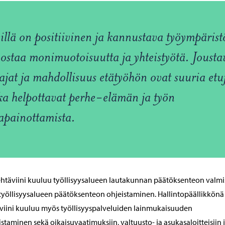
llä on positiivinen ja kannustava työympärist
ostaa monimuotoisuutta ja yhteistyötä. Jousta
ajat ja mahdollisuus etätyöhön ovat suuria etu
ka helpottavat perhe-elämän ja työn
apainottamista.
htäviini kuuluu työllisyysalueen lautakunnan päätöksenteon valmi
työllisyysalueen päätöksenteon ohjeistaminen. Hallintopäällikkönä
viini kuuluu myös työllisyyspalveluiden lainmukaisuuden
staminen sekä oikaisuvaatimuksiin, valtuusto- ja asukasaloitteisiin 