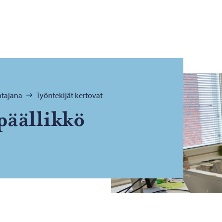
tajana
Työntekijät kertovat
­pääl­lik­kö