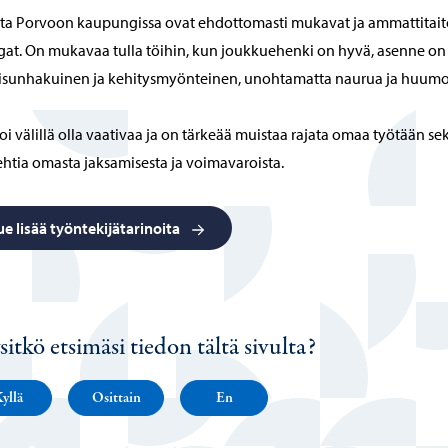
ta Porvoon kaupungissa ovat ehdottomasti mukavat ja ammattitait
gat. On mukavaa tulla töihin, kun joukkuehenki on hyvä, asenne on
isunhakuinen ja kehitysmyönteinen, unohtamatta naurua ja huumo
oi välillä olla vaativaa ja on tärkeää muistaa rajata omaa työtään se
htia omasta jaksamisesta ja voimavaroista.
ue lisää työntekijätarinoita
sitkö etsimäsi tiedon tältä sivulta?
yllä
Osittain
En