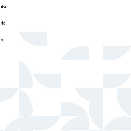
oiset
ria.
kä