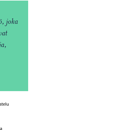
ö, joka
vat
ja,
stelu
ja