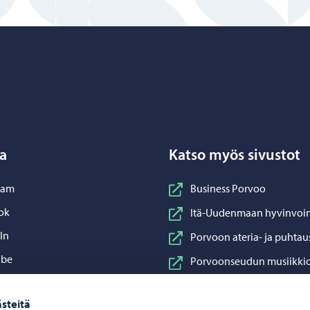
Porvoo – Siirry kotisivulle
a
Katso myös sivustot
nstagram
ram
Business Porvoo
acebook
ok
Itä-Uudenmaan hyvinvoin
inkedIn
In
Porvoon ateria- ja puhtau
ouTube
ube
Porvoonseudun musiikkio
sApp
App
Porvoon vesi
steitä
Porvoon ympäristöterve