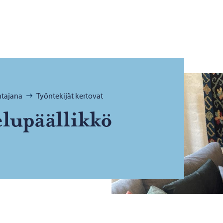
tajana
Työntekijät kertovat
­lu­pääl­lik­kö