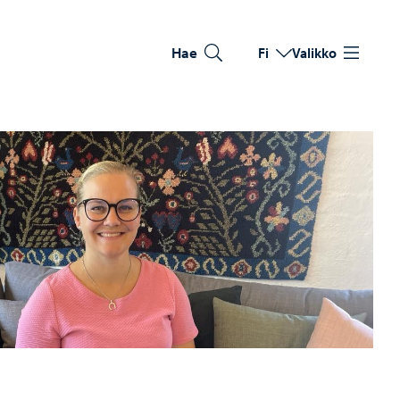
Hae
Fi
Valikko
Vaihda kieltä
Nykyinen kieli: Suomi