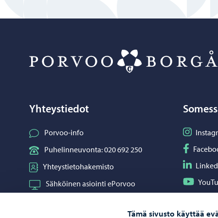
Yhteystiedot
Somess
Seuraa I
Porvoo-info
Instag
Seuraa F
Facebo
Puhelinneuvonta: 020 692 250
Seuraa L
Linked
Yhteystietohakemisto
Seuraa Y
YouT
Sähköinen asiointi ePorvoo
Jaa What
Whats
Verkkokauppa
Tämä sivusto käyttää evä
Kartat ja paikkatiedot