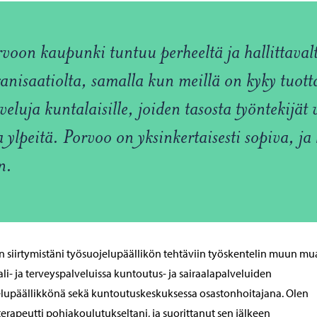
voon kaupunki tuntuu perheeltä ja hallittaval
anisaatiolta, samalla kun meillä on kyky tuott
veluja kuntalaisille, joiden tasosta työntekijät 
a ylpeitä. Porvoo on yksinkertaisesti sopiva, ja
n.
 siirtymistäni työsuojelupäällikön tehtäviin työskentelin muun mu
ali- ja terveyspalveluissa kuntoutus- ja sairaalapalveluiden
lupäällikkönä sekä kuntoutuskeskuksessa osastonhoitajana. Olen
terapeutti pohjakoulutukseltani, ja suorittanut sen jälkeen