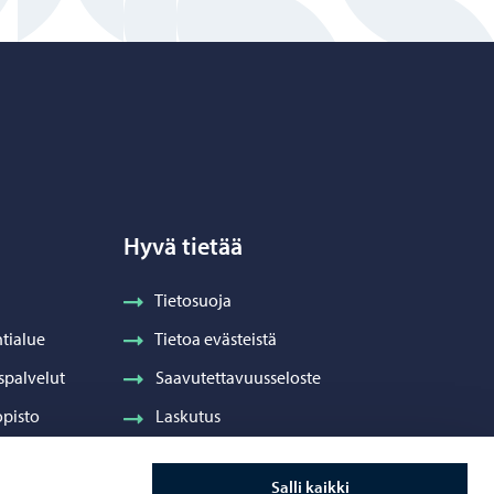
Hyvä tietää
Tietosuoja
tialue
Tietoa evästeistä
spalvelut
Saavutettavuusseloste
pisto
Laskutus
Visuaalinen ilme ja vaakuna
Salli kaikki
ydenhuolto