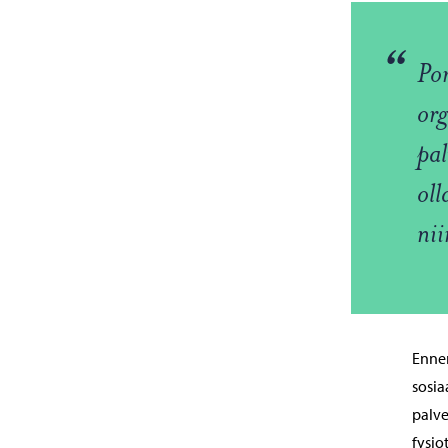
“
Por
org
pal
oll
nii
Ennen
sosia
palve
fysio