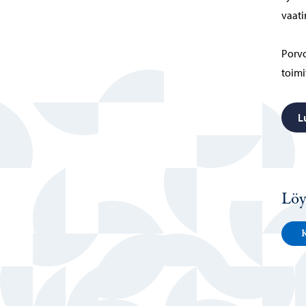
vaati
Porvo
toimi
L
Löy
K