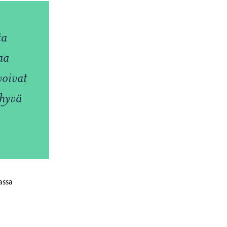
ta
aa
voivat
 hyvä
assa