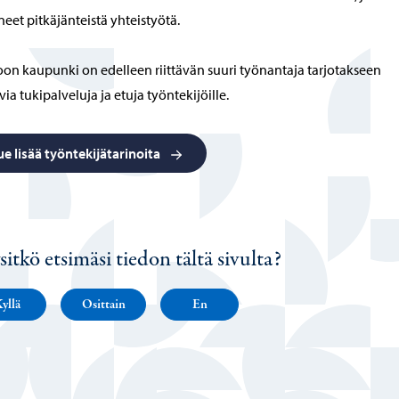
neet pitkäjänteistä yhteistyötä.
on kaupunki on edelleen riittävän suuri työnantaja tarjotakseen
via tukipalveluja ja etuja työntekijöille.
ue lisää työntekijätarinoita
sitkö etsimäsi tiedon tältä sivulta?
yllä
Osittain
En