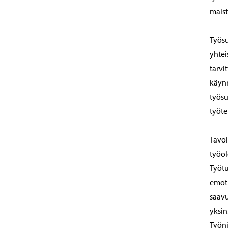
maist
Työsu
yhtei
tarvi
käynn
työsu
työte
Tavoi
työol
Työtu
emoti
saavu
yksin
Työni