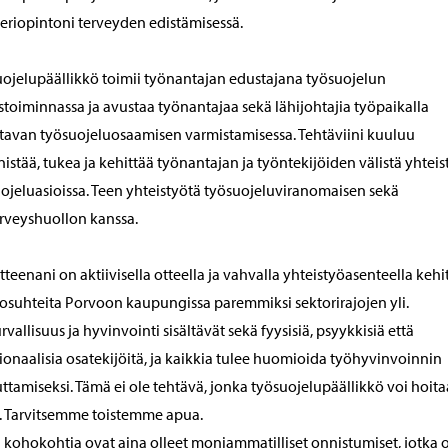
eriopintoni terveyden edistämisessä.
ojelupäällikkö toimii työnantajan edustajana työsuojelun
stoiminnassa ja avustaa työnantajaa sekä lähijohtajia työpaikalla
ttavan työsuojeluosaamisen varmistamisessa. Tehtäviini kuuluu
istää, tukea ja kehittää työnantajan ja työntekijöiden välistä yhteis
ojeluasioissa. Teen yhteistyötä työsuojeluviranomaisen sekä
rveyshuollon kanssa.
tteenani on aktiivisella otteella ja vahvalla yhteistyöasenteella kehi
osuhteita Porvoon kaupungissa paremmiksi sektorirajojen yli.
rvallisuus ja hyvinvointi sisältävät sekä fyysisiä, psyykkisiä että
onaalisia osatekijöitä, ja kaikkia tulee huomioida työhyvinvoinnin
ttamiseksi. Tämä ei ole tehtävä, jonka työsuojelupäällikkö voi hoita
. Tarvitsemme toistemme apua.
 kohokohtia ovat aina olleet moniammatilliset onnistumiset, jotka 