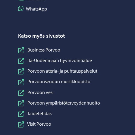
Jaa WhatsApp
WhatsApp
Katso myös sivustot
Business Porvoo
Itä-Uudenmaan hyvinvointialue
Porvoon ateria- ja puhtauspalvelut
Porvoonseudun musiikkiopisto
Porvoon vesi
Porvoon ympäristöterveydenhuolto
Taidetehdas
Visit Porvoo