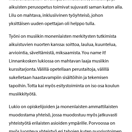
aikuisten perusopetus toimivat sujuvasti saman katon alla.
Lilu on mahtava, inklusiivinen työyhteisö, johon
yksittäisen uuden opettajan oli helppo tulla.
Työni on musiikin monenlaisten merkitysten tutkimista
aikuistuvien nuorten kanssa: soittoa, laulua, kuuntelua,
arviointia, säveltämistä, miksaamista. You name it!
Linnankosken lukiossa on mahtavan laaja musiikin
kurssitarjonta. Välillä opetellaan perustaitoja, välillä
sukelletaan haastavampiin sisältöihin ja tekemisen
tapoihin. Totta kai myös esitystoiminta on iso osa koulun
musiikkityötä.
Lukio on opiskelijoiden ja monenlaisten ammattilaisten
muodostama yhteisö, jossa muodostuu myös jatkuvasti
yhteistyötä erilaisten asioiden ympärille. Porvoossa on
myös luonteva yhteistyö eri tahojen kuten nuorisotoimen,