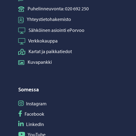
Puhelinneuvonta: 020 692 250
Yhteystietohakemisto
Sähköinen asiointi ePorvoo
Verkkokauppa
Kartat ja paikkatiedot
Kuvapankki
Somessa
Seuraa Instagram
Instagram
Seuraa Facebook
Facebook
Seuraa LinkedIn
LinkedIn
Seuraa YouTube
YouTube