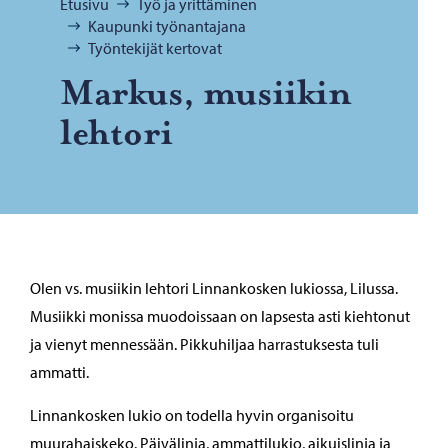
Selaa:
Etusivu
Työ ja yrittäminen
Kaupunki työnantajana
Työntekijät kertovat
Mar­kus, musii­kin
leh­to­ri
Olen vs. musiikin lehtori Linnankosken lukiossa, Lilussa.
Musiikki monissa muodoissaan on lapsesta asti kiehtonut
ja vienyt mennessään. Pikkuhiljaa harrastuksesta tuli
ammatti.
Linnankosken lukio on todella hyvin organisoitu
muurahaiskeko. Päivälinja, ammattilukio, aikuislinja ja