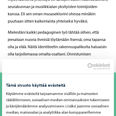
seurakunnan ja musiikkialan yksityisten toimijoiden
kanssa. Eli sen oman musasektorini ohessa minäkin
puuhaan sitten kaikenlaista yhteiseksi hyväksi.
Mielestäni kaikki pedagoginen työ tähtää siihen, että
jeesataan nuoria ihmisiä löytämään itsensä, oma tapansa
olla ja elää. Näitä identiteetin rakennuspalikoita haluaisin
olla tarjoilemassa omalta osaltani. Onnistumisen
kokemuksia ja elämyksiä musiikin parissa.
Tämä sivusto käyttää evästeitä
“
Mielestäni kaikki pedagoginen työ tähtää siihen, että
Käytämme evästeitä tarjoamamme sisällön ja mainosten
jeesataan nuoria ihmisiä löytämään itsensä, oma
räätälöimiseen, sosiaalisen median ominaisuuksien tukemiseen
tapansa olla ja elää. Näitä identiteetin
ja kävijämäärämme analysoimiseen. Lisäksi jaamme sosiaalisen
median, mainosalan ja analytiikka-alan kumppaneillemme
rakennuspalikoita haluaisin olla tarjoilemassa omalta