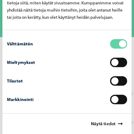
tietoja siitä, miten käytät sivustoamme. Kumppanimme voivat
osaltani. Onnistumisen kokemuksia ja elämyksiä
yhdistää näitä tietoja muihin tietoihin, joita olet antanut heille
musiikin parissa.
tai joita on kerätty, kun olet käyttänyt heidän palvelujaan.
Suostumuksen
Välttämätön
valinta
Porvoon kokoisessa kaupungissa asiat on mahdollista
tehdä mutkattomasti ja vähemmällä byrokratialla.
Mieltymykset
Kouluyhteisöjen autonomia on hieno porvoolainen arvo
ja valtti, josta kannattaa pitää kiinni.
Tilastot
Lue lisää työntekijätarinoita
Markkinointi
Näytä tiedot
Löysitkö etsimäsi tiedon tältä sivulta?