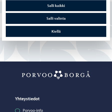
Salli kaikki
Kyllä
Salli valinta
Osittain
Kiellä
En
Porvoo – Siirr
Yhteystiedot
Porvoo-info