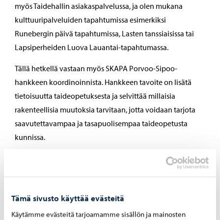
myös Taidehallin asiakaspalvelussa, ja olen mukana
kulttuuripalveluiden tapahtumissa esimerkiksi
Runebergin päivä tapahtumissa, Lasten tanssiaisissa tai
Lapsiperheiden Luova Lauantai-tapahtumassa.
Tällä hetkellä vastaan myös SKAPA Porvoo-Sipoo-
hankkeen koordinoinnista. Hankkeen tavoite on lisätä
tietoisuutta taideopetuksesta ja selvittää millaisia
rakenteellisia muutoksia tarvitaan, jotta voidaan tarjota
saavutettavampaa ja tasapuolisempaa taideopetusta
kunnissa.
Toivon, että voin toimia työni kautta mahdollistajana.
Taide ja kulttuuri eivät vaan ole arjelle kultareunus, vaan
olennainen osa jokapäiväistä elämää – musiikkia radiosta,
Tämä sivusto käyttää evästeitä
julkisia taideteoksia työmatkalla, televisiosarja
kotisohvalta illalla. Työni kautta voin tarjota
Käytämme evästeitä tarjoamamme sisällön ja mainosten