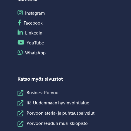
Seuraa Instagram
Instagram
Seuraa Facebook
Facebook
Seuraa LinkedIn
LinkedIn
Seuraa YouTube
YouTube
Jaa WhatsApp
WhatsApp
Katso myös sivustot
Business Porvoo
Itä-Uudenmaan hyvinvointialue
Porvoon ateria- ja puhtauspalvelut
Porvoonseudun musiikkiopisto