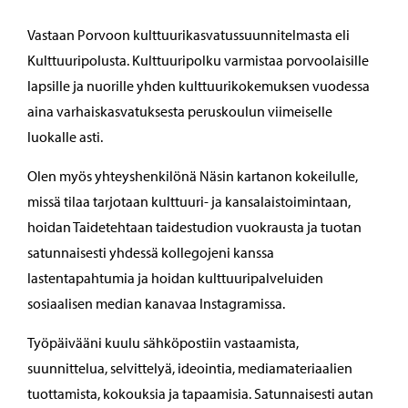
Vastaan Porvoon kulttuurikasvatussuunnitelmasta eli
Kulttuuripolusta. Kulttuuripolku varmistaa porvoolaisille
lapsille ja nuorille yhden kulttuurikokemuksen vuodessa
aina varhaiskasvatuksesta peruskoulun viimeiselle
luokalle asti.
Olen myös yhteyshenkilönä Näsin kartanon kokeilulle,
missä tilaa tarjotaan kulttuuri- ja kansalaistoimintaan,
hoidan Taidetehtaan taidestudion vuokrausta ja tuotan
satunnaisesti yhdessä kollegojeni kanssa
lastentapahtumia ja hoidan kulttuuripalveluiden
sosiaalisen median kanavaa Instagramissa.
Työpäivääni kuulu sähköpostiin vastaamista,
suunnittelua, selvittelyä, ideointia, mediamateriaalien
tuottamista, kokouksia ja tapaamisia. Satunnaisesti autan