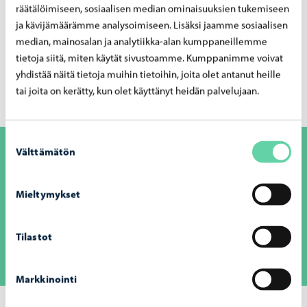
räätälöimiseen, sosiaalisen median ominaisuuksien tukemiseen
mahdollisuuksia kokea ja olla osana kulttuurielämyksiä,
ja kävijämäärämme analysoimiseen. Lisäksi jaamme sosiaalisen
jotka kiehtovat ja herättävät ajatuksia.
median, mainosalan ja analytiikka-alan kumppaneillemme
tietoja siitä, miten käytät sivustoamme. Kumppanimme voivat
Kaupunki on iso organisaatio ja töissä tapaa monia eri
yhdistää näitä tietoja muihin tietoihin, joita olet antanut heille
alan ammattilaisia ja voi sitä kautta saada ideoita ja intoa
tai joita on kerätty, kun olet käyttänyt heidän palvelujaan.
omaan työhön.
Suostumuksen
Välttämätön
valinta
“
Työyhteisömme kulttuuripalveluissa on aivan mahtava!
Saa tukea, kun tarvitsee sitä ja voi pallotella ideoita ja
Mieltymykset
ajatuksia vapaasti. Kaikki ovat monialaisia rautaisia
ammattilaisia ja osaavat hommansa hyvin.
Tilastot
Markkinointi