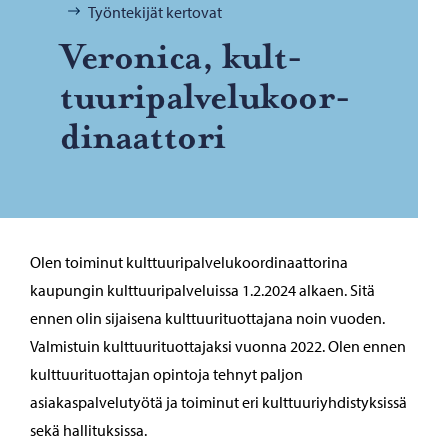
Työntekijät kertovat
Ve­ro­nica, kult­
tuu­ri­pal­ve­lu­koor­
di­naat­to­ri
Olen toiminut kulttuuripalvelukoordinaattorina
kaupungin kulttuuripalveluissa 1.2.2024 alkaen. Sitä
ennen olin sijaisena kulttuurituottajana noin vuoden.
Valmistuin kulttuurituottajaksi vuonna 2022. Olen ennen
kulttuurituottajan opintoja tehnyt paljon
asiakaspalvelutyötä ja toiminut eri kulttuuriyhdistyksissä
sekä hallituksissa.