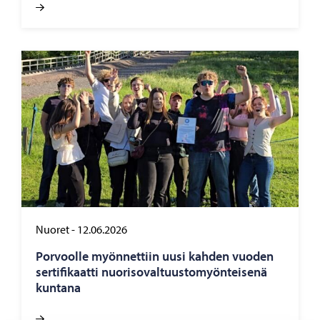
Nuoret
-
12.06.2026
Por­vool­le myön­net­tiin uusi kah­den vuo­den
ser­ti­fi­kaat­ti nuo­ri­so­val­tuus­to­myön­tei­se­nä
kun­ta­na