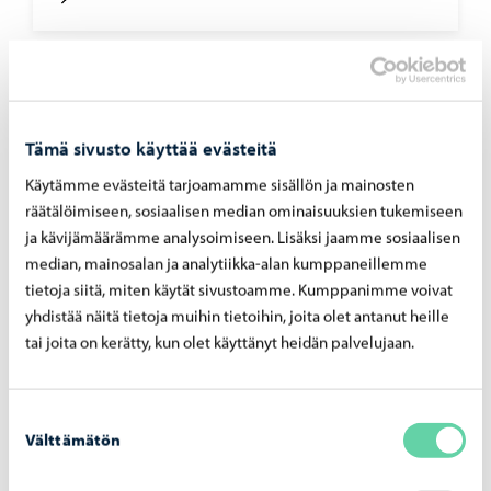
Tämä sivusto käyttää evästeitä
Käytämme evästeitä tarjoamamme sisällön ja mainosten
räätälöimiseen, sosiaalisen median ominaisuuksien tukemiseen
ja kävijämäärämme analysoimiseen. Lisäksi jaamme sosiaalisen
median, mainosalan ja analytiikka-alan kumppaneillemme
tietoja siitä, miten käytät sivustoamme. Kumppanimme voivat
yhdistää näitä tietoja muihin tietoihin, joita olet antanut heille
Asuminen ja ympäristö
-
09.06.2026
tai joita on kerätty, kun olet käyttänyt heidän palvelujaan.
Por­voon to­ril­le ra­ken­tuu ke­säk­si vä­liai­kai­nen
koh­taa­mis­paik­ka
Suostumuksen
Välttämätön
valinta