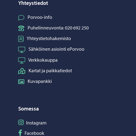
Yhteystiedot
Porvoo-info
Puhelinneuvonta: 020 692 250
Yhteystietohakemisto
Sähköinen asiointi ePorvoo
Verkkokauppa
Kartat ja paikkatiedot
Kuvapankki
Somessa
Seuraa Instagram
Instagram
Seuraa Facebook
Facebook