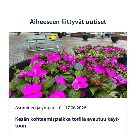
Aiheeseen liittyvät uutiset
Asuminen ja ympäristö
-
17.06.2026
Kesän koh­taa­mis­paik­ka to­ril­la avau­tuu käyt­
töön