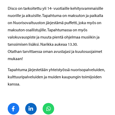
Disco on tarkoitettu yli 14- vuotiaille kehitysvammaisille
nuorille ja aikuisille. Tapahtuma on maksuton ja paikalla
on Nuorisovaltuuston järjestämä puffetti, joka myös on
maksuton osallistujille. Tapahtumassa on myös
valokuvauspiste ja muuta pientä ohjelmaa musiikin ja
tanssimisen lisäksi. Narikka aukeaa 13.30.
Otathan tarvittaessa oman avustajasi ja kuulosuojaimet
mukaan!
Tapahtuma järjestetään yhteistyössä nuorisopalveluiden,
kulttuuripalveluiden ja muiden kaupungin toimijoiden
kanssa.
Jaa Facebook
Jaa LinkedIn
Jaa WhatsApp