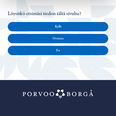
Löysitkö etsimäsi tiedon tältä sivulta?
Kyllä
Osittain
En
Porvoo – Siirr