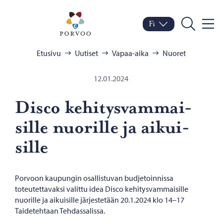
Siirry sisältöön
Porvoo – Siirry kotisivul
Fi
Valik
Vaihda kieltä
Nykyinen kieli: Suomi
Hae
Selaa:
Etusivu
Uutiset
Vapaa-aika
Nuoret
12.01.2024
Disco ke­hi­tys­vam­mai­
sil­le nuo­ril­le ja ai­kui­
sil­le
Porvoon kaupungin osallistuvan budjetoinnissa
toteutettavaksi valittu idea Disco kehitysvammaisille
nuorille ja aikuisille järjestetään 20.1.2024 klo 14–17
Taidetehtaan Tehdassalissa.