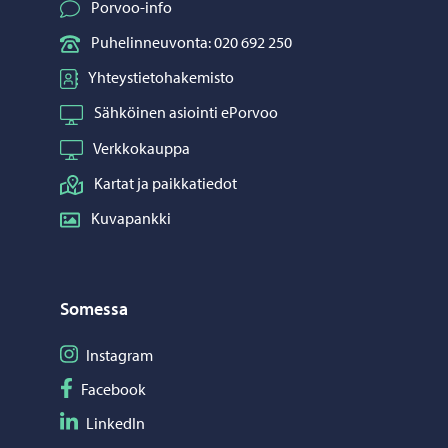
Porvoo-info
Puhelinneuvonta: 020 692 250
Yhteystietohakemisto
Sähköinen asiointi ePorvoo
Verkkokauppa
Kartat ja paikkatiedot
Kuvapankki
Somessa
Seuraa Instagram
Instagram
Seuraa Facebook
Facebook
Seuraa LinkedIn
LinkedIn