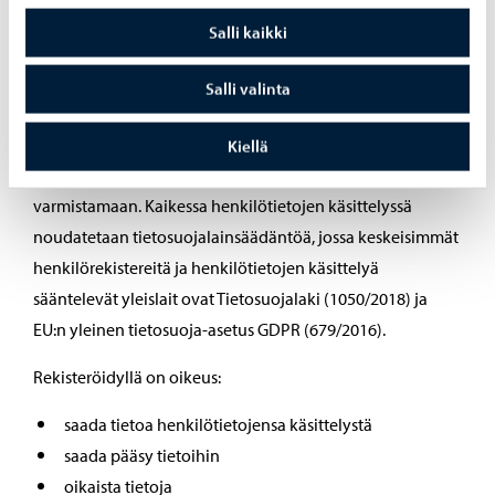
Salli kaikki
14. Rekisteröidyn oikeudet
Salli valinta
Porvoon kaupungille on ensiarvoisen tärkeää, että
kaupungin järjestelmien ja henkilörekistereiden
Kiellä
luotettavuus ja uskottavuus kyetään ylläpitämään sekä
varmistamaan. Kaikessa henkilötietojen käsittelyssä
noudatetaan tietosuojalainsäädäntöä, jossa keskeisimmät
henkilörekistereitä ja henkilötietojen käsittelyä
sääntelevät yleislait ovat Tietosuojalaki (1050/2018) ja
EU:n yleinen tietosuoja-asetus GDPR (679/2016).
Rekisteröidyllä on oikeus:
saada tietoa henkilötietojensa käsittelystä
saada pääsy tietoihin
oikaista tietoja