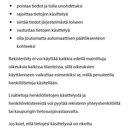
poistaa tiedot ja tulla unohdetuksi
rajoittaa tietojen käsittelyä
siirtää tiedot järjestelmästä toiseen
vastustaa tietojen käsittelyä
olla joutumatta automaattisen päätöksenteon
kohteeksi
Rekisteröity ei voi käyttää kaikkia edellä mainittuja
oikeuksia kaikissa tilanteissa, sillä oikeuksien
käyttämiseen vaikuttaa esimerkiksi se, millä perusteella
henkilötietoja käsitellään.
Lisätietoja henkilötietojen käsittelystä ja
henkilörekistereistä voi pyytää rekisterin yhteyshenkilöiltä
tai kaupungin tietosuojavastaavalta.
Jos koet, että tietojesi käsittelyssä on rikottu