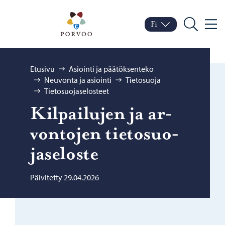
Siirry sisältöön
Porvoo – Siirry kotisivul
Fi
Valik
Vaihda kieltä
Nykyinen kieli: Suomi
Hae
Selaa:
Etusivu
Asiointi ja päätöksenteko
Neuvonta ja asiointi
Tietosuoja
Tietosuojaselosteet
Kil­pai­lu­jen ja ar­
von­to­jen tie­to­suo­
ja­se­los­te
Päivitetty 29.04.2026