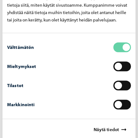
periaatteet
tietoja siitä, miten käytät sivustoamme. Kumppanimme voivat
yhdistää näitä tietoja muihin tietoihin, joita olet antanut heille
Manuaalinen aineisto: Kilpailuista tai arvonnoista ei synny
tai joita on kerätty, kun olet käyttänyt heidän palvelujaan.
manuaalista aineistoa.
Järjestelmissä ja sovelluksissa käsiteltävät tiedot: Tietoa
Suostumuksen
Välttämätön
säilytetään Webropol-järjestelmässä tai järjestelmässä,
valinta
jolla tieto on kerätty. Tietoa pääsevät käsittelemään
järjestelmään rekisteröityneet kaupungin henkilöt, joilla
Mieltymykset
on omat henkilökohtaiset tunnukset.
Tilastot
Markkinointi
13. Automaattinen päätöksenteko
Ei ole
Näytä tiedot