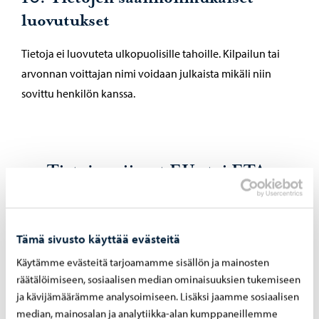
luovutukset
Tietoja ei luovuteta ulkopuolisille tahoille. Kilpailun tai
arvonnan voittajan nimi voidaan julkaista mikäli niin
sovittu henkilön kanssa.
11. Tietojen siirrot EU- tai ETA-
alueen ulkopuolelle
Ei siirretä
Tämä sivusto käyttää evästeitä
Käytämme evästeitä tarjoamamme sisällön ja mainosten
räätälöimiseen, sosiaalisen median ominaisuuksien tukemiseen
ja kävijämäärämme analysoimiseen. Lisäksi jaamme sosiaalisen
12. Rekisterin suojauksen
median, mainosalan ja analytiikka-alan kumppaneillemme