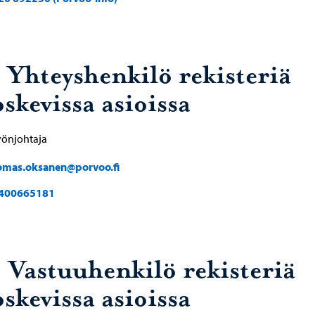
. Yhteyshenkilö rekisteriä
skevissa asioissa
yönjohtaja
omas.oksanen@porvoo.fi
400665181
. Vastuuhenkilö rekisteriä
skevissa asioissa