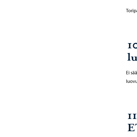
Torip
1
l
Ei sä
luov
11
E