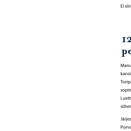
Ei sii
1
p
Manua
kansi
Torip
sopim
Luett
siihe
Järje
Porvo