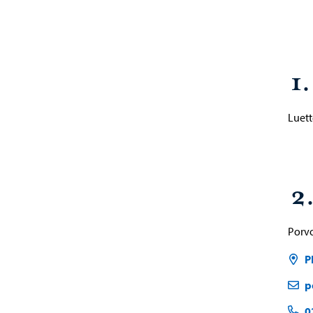
1
Luett
2
Porv
P
p
0