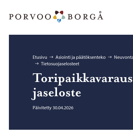
Siirry sisältöön
Porvoo – Siirry kotisivulle
Selaa:
Etusivu
Asiointi ja päätöksenteko
Neuvonta 
Tietosuojaselosteet
To­ri­paik­ka­va­raus
ja­se­los­te
Päivitetty 30.04.2026