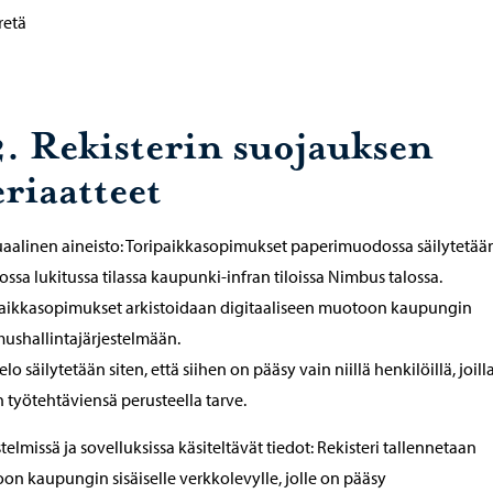
rretä
2. Rekisterin suojauksen
eriaatteet
alinen aineisto: Toripaikkasopimukset paperimuodossa säilytetää
ossa lukitussa tilassa kaupunki-infran tiloissa Nimbus talossa.
aikkasopimukset arkistoidaan digitaaliseen muotoon kaupungin
ushallintajärjestelmään.
elo säilytetään siten, että siihen on pääsy vain niillä henkilöillä, joill
n työtehtäviensä perusteella tarve.
stelmissä ja sovelluksissa käsiteltävät tiedot: Rekisteri tallennetaan
on kaupungin sisäiselle verkkolevylle, jolle on pääsy