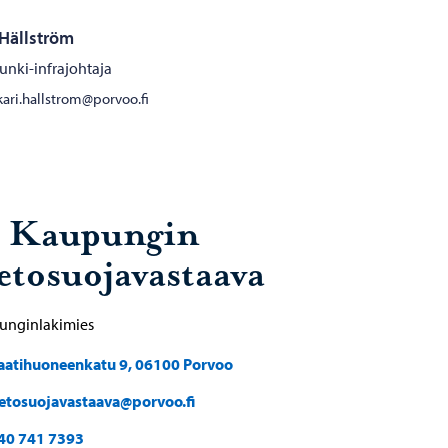
 Hällström
nki-infrajohtaja
kari.hallstrom@porvoo.fi
. Kaupungin
ietosuojavastaava
unginlakimies
aatihuoneenkatu 9, 06100 Porvoo
ietosuojavastaava@porvoo.fi
40 741 7393