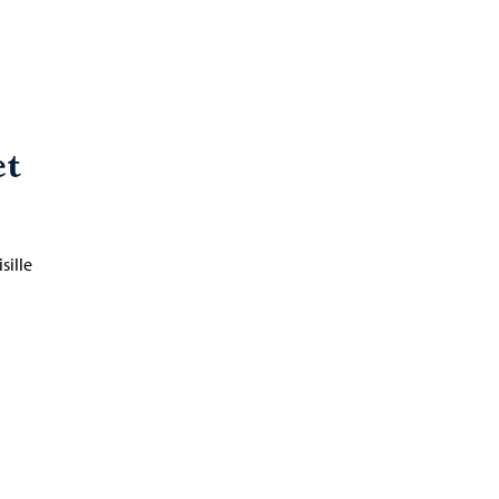
et
sille