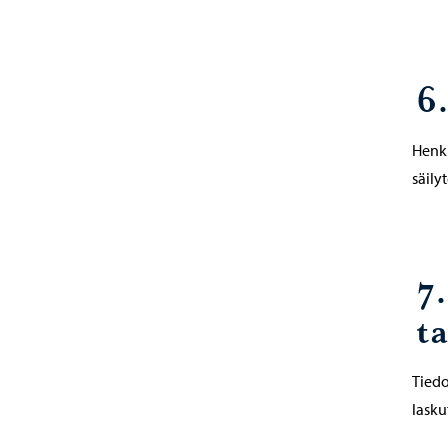
6
Henki
säily
7
t
Tiedo
lasku