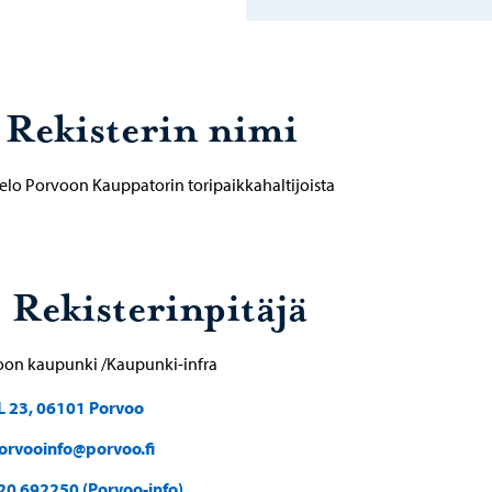
. Rekisterin nimi
elo Porvoon Kauppatorin toripaikkahaltijoista
. Rekisterinpitäjä
oon kaupunki /Kaupunki-infra
L 23, 06101 Porvoo
orvooinfo@porvoo.fi
20 692250 (Porvoo-info)