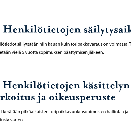
. Henkilötietojen säilytysai
lötiedot säilytetään niin kauan kuin toripakkavaraus on voimassa. 
tetään vielä 5 vuotta sopimuksen päättymisen jälkeen.
. Henkilötietojen käsittelyn
arkoitus ja oikeusperuste
t kerätään pitkäaikaisten toripaikkavuokrasopimusten hallintaa ja
tusta varten.