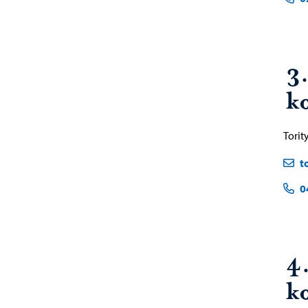
3
ko
Torit
t
0
4
ko