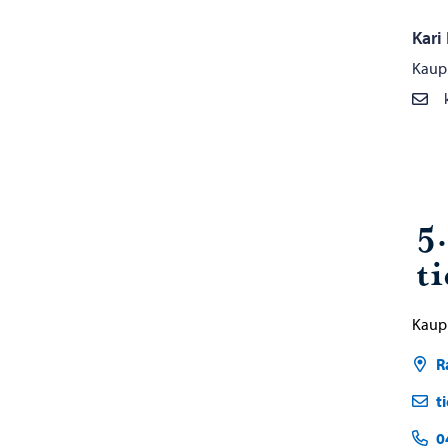
Kari
Kaupu
5
t
Kaup
R
t
0