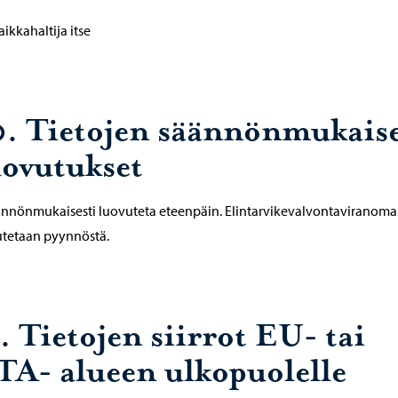
aikkahaltija itse
0. Tietojen säännönmukais
uovutukset
ännönmukaisesti luovuteta eteenpäin. Elintarvikevalvontaviranomai
utetaan pyynnöstä.
. Tietojen siirrot EU- tai
TA- alueen ulkopuolelle