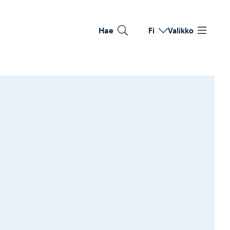
Hae
Fi
Valikko
Vaihda kieltä
Nykyinen kieli: Suomi