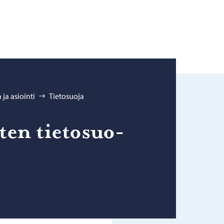
ja asiointi
Tietosuoja
­ten tie­to­suo­