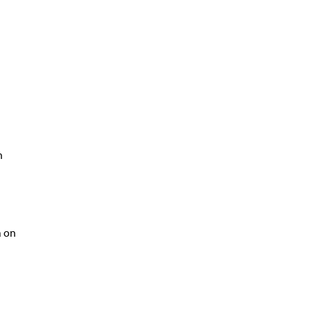
n
a on