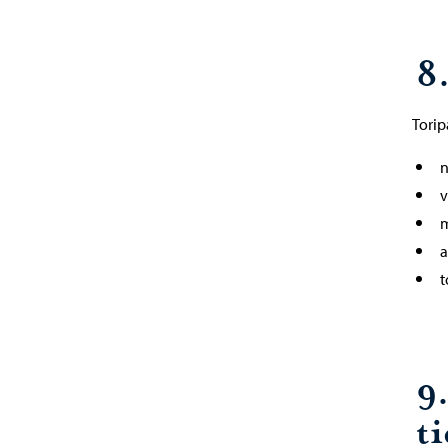
8.
Torip
n
v
m
a
t
9
ti