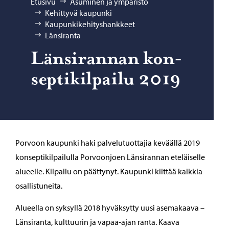
Selaa:
Etusivu
Asuminen ja ympäristö
Kehittyvä kaupunki
Kaupunkikehityshankkeet
Länsiranta
Län­si­ran­nan kon­
sep­ti­kil­pai­lu 2019
Porvoon kaupunki haki palvelutuottajia keväällä 2019
konseptikilpailulla Porvoonjoen Länsirannan eteläiselle
alueelle. Kilpailu on päättynyt. Kaupunki kiittää kaikkia
osallistuneita.
Alueella on syksyllä 2018 hyväksytty uusi asemakaava –
Länsiranta, kulttuurin ja vapaa-ajan ranta. Kaava