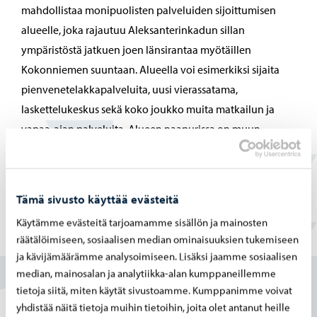
mahdollistaa monipuolisten palveluiden sijoittumisen
alueelle, joka rajautuu Aleksanterinkadun sillan
ympäristöstä jatkuen joen länsirantaa myötäillen
Kokonniemen suuntaan. Alueella voi esimerkiksi sijaita
pienvenetelakkapalveluita, uusi vierassatama,
laskettelukeskus sekä koko joukko muita matkailun ja
vapaa-ajan palveluita. Alueen naapurissa on muun
muassa kulttuuri- ja kongressikeskus Taidetehdas sekä
modernin puukaupungin asumista.
Tämä sivusto käyttää evästeitä
Käytämme evästeitä tarjoamamme sisällön ja mainosten
räätälöimiseen, sosiaalisen median ominaisuuksien tukemiseen
Löysitkö etsimäsi tiedon tältä sivulta?
ja kävijämäärämme analysoimiseen. Lisäksi jaamme sosiaalisen
median, mainosalan ja analytiikka-alan kumppaneillemme
Kyllä
tietoja siitä, miten käytät sivustoamme. Kumppanimme voivat
yhdistää näitä tietoja muihin tietoihin, joita olet antanut heille
Osittain