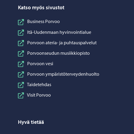
Katso myös sivustot
Business Porvoo
Itä-Uudenmaan hyvinvointialue
Porvoon ateria- ja puhtauspalvelut
Porvoonseudun musiikkiopisto
Porvoon vesi
Porvoon ympäristöterveydenhuolto
Taidetehdas
Visit Porvoo
Hyvä tietää