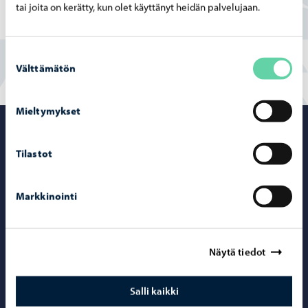
tai joita on kerätty, kun olet käyttänyt heidän palvelujaan.
En
Suostumuksen
Välttämätön
valinta
Mieltymykset
Porvoo – Siirr
Tilastot
Markkinointi
Yhteystiedot
Porvoo-info
Näytä tiedot
Puhelinneuvonta: 020 692 250
Yhteystietohakemisto
Salli kaikki