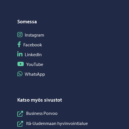
Somessa
Seuraa Instagram
Instagram
Seuraa Facebook
Facebook
Seuraa LinkedIn
LinkedIn
Seuraa YouTube
YouTube
Jaa WhatsApp
WhatsApp
Katso myös sivustot
Business Porvoo
Itä-Uudenmaan hyvinvointialue