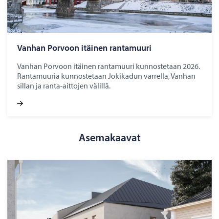
Van­han Por­voon itäi­nen ran­ta­muu­ri
Vanhan Porvoon itäinen rantamuuri kunnostetaan 2026.
Rantamuuria kunnostetaan Jokikadun varrella, Vanhan
sillan ja ranta-aittojen välillä.
Asemakaavat