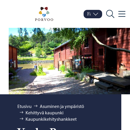
Siirry sisältöön
Porvoo – Siirry kotisivul
Fi
Valik
Vaihda kieltä
Nykyinen kieli: Suomi
Hae
Selaa:
Etusivu
Asuminen ja ympäristö
Kehittyvä kaupunki
Kaupunkikehityshankkeet