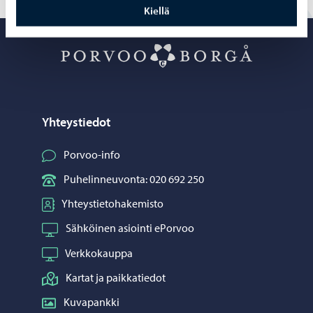
Kiellä
Porvoo – Siirr
Yhteystiedot
Porvoo-info
Puhelinneuvonta: 020 692 250
Yhteystietohakemisto
Sähköinen asiointi ePorvoo
Verkkokauppa
Kartat ja paikkatiedot
Kuvapankki