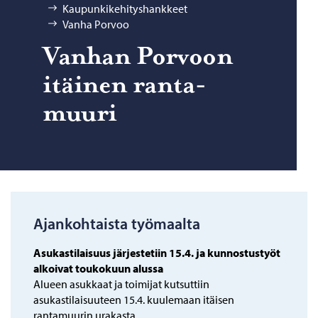
Kaupunkikehityshankkeet
Vanha Porvoo
Van­han Por­voon
itäi­nen ran­ta­
muu­ri
Ajankohtaista työmaalta
Asukastilaisuus järjestetiin 15.4. ja kunnostustyöt
alkoivat toukokuun alussa
Alueen asukkaat ja toimijat kutsuttiin
asukastilaisuuteen 15.4. kuulemaan itäisen
rantamuurin urakasta.