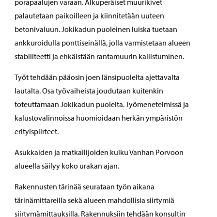
porapaalujen varaan. Alkuperäiset muurikivet
palautetaan paikoilleen ja kiinnitetään uuteen
betonivaluun. Jokikadun puoleinen luiska tuetaan
ankkuroidulla ponttiseinällä, jolla varmistetaan alueen
stabiliteetti ja ehkäistään rantamuurin kallistuminen.
Työt tehdään pääosin joen länsipuolelta ajettavalta
lautalta. Osa työvaiheista joudutaan kuitenkin
toteuttamaan Jokikadun puolelta. Työmenetelmissä ja
kalustovalinnoissa huomioidaan herkän ympäristön
erityispiirteet.
Asukkaiden ja matkailijoiden kulku Vanhan Porvoon
alueella säilyy koko urakan ajan.
Rakennusten tärinää seurataan työn aikana
tärinämittareilla sekä alueen mahdollisia siirtymiä
siirtymämittauksilla. Rakennuksiin tehdään konsultin