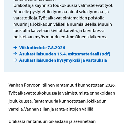
Urakoitsija käynnisti toukokuussa valmistelevat työt.
Alueelle pystytettiin työmaa-aidat sekä työmaa- ja
varastotiloja. Työt alkavat pintamaiden poistolla
muurin ja Jokikadun välisellä nurmialueella. Muurin
taustalta kaivetaan kivilohkareita, ja tarvittaessa
poistetaan myös muurin ensimmäinen kivikerros.
Viikkotiedote 7.8.2026
Asukastilaisuuden 15.4. esitysmateriaali (pdf)
Asukastilaisuuden kysymyksiä ja vastauksia
Vanhan Porvoon itäinen rantamuuri kunnostetaan 2026.
Työt alkavat toukokuussa ja valmistumista ennakoidaan
joulukuussa. Rantamuuria kunnostetaan Jokikadun
varrella, Vanhan sillan ja ranta-aittojen välillä.
Urakassa rantamuuri oikaistaan ja asennetaan