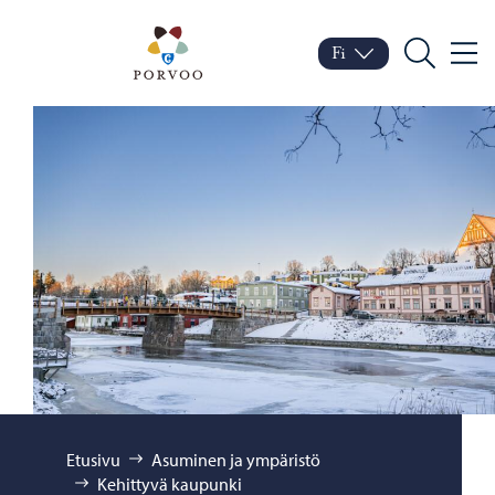
Siirry sisältöön
Porvoo – Siirry kotisivul
Fi
Valik
Vaihda kieltä
Nykyinen kieli: Suomi
Hae
Selaa:
Etusivu
Asuminen ja ympäristö
Kehittyvä kaupunki