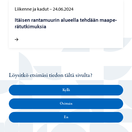
Liikenne ja kadut
–
24.06.2024
Itäi­sen ran­ta­muu­rin alu­eel­la teh­dään maa­pe­
rä­tut­ki­muk­sia
Löysitkö etsimäsi tiedon tältä sivulta?
Kyllä
Osittain
En