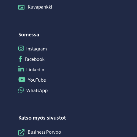
Kuvapankki
Somessa
Seuraa Instagram
Instagram
Seuraa Facebook
Facebook
Seuraa LinkedIn
LinkedIn
Seuraa YouTube
YouTube
Jaa WhatsApp
WhatsApp
Katso myös sivustot
Business Porvoo