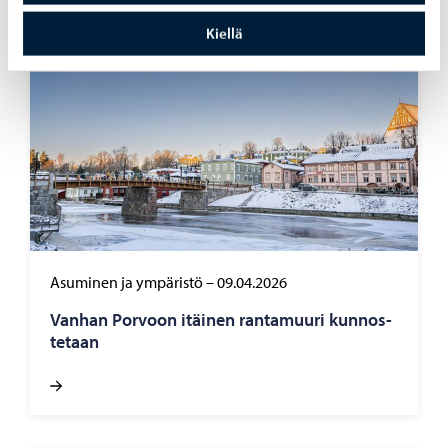
Kiellä
Asuminen ja ympäristö
–
09.04.2026
Van­han Por­voon itäi­nen ran­ta­muu­ri kun­nos­
te­taan