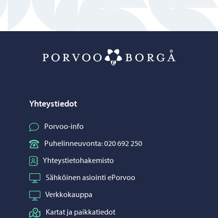
Porvoo – Siirr
Yhteystiedot
Porvoo-info
Puhelinneuvonta: 020 692 250
Yhteystietohakemisto
Sähköinen asiointi ePorvoo
Verkkokauppa
Kartat ja paikkatiedot