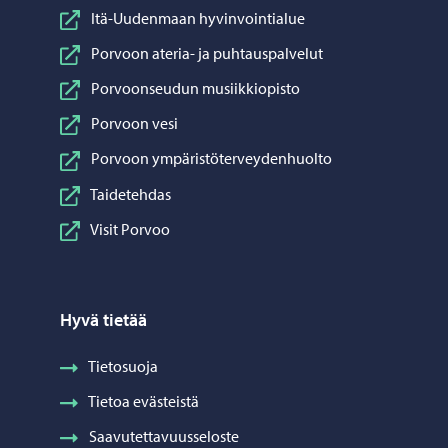
Itä-Uudenmaan hyvinvointialue
Porvoon ateria- ja puhtauspalvelut
Porvoonseudun musiikkiopisto
Porvoon vesi
Porvoon ympäristöterveydenhuolto
Taidetehdas
Visit Porvoo
Hyvä tietää
Tietosuoja
Tietoa evästeistä
Saavutettavuusseloste