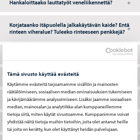
Hankaloittaako lauttatyöt veneliikennettä?
Korjataanko itäpuolella jalkakäytävän kaide? Entä
rinteen viheralue? Tuleeko rinteeseen penkkejä?
Muuttuuko rinteen profiili tai jyrkkyys?
Tämä sivusto käyttää evästeitä
Milloin kiinteistökatselmukset suoritetaan?
Käytämme evästeitä tarjoamamme sisällön ja mainosten
räätälöimiseen, sosiaalisen median ominaisuuksien tukemiseen
Tehdäänkö töitä Jokikadun puolelta?
ja kävijämäärämme analysoimiseen. Lisäksi jaamme sosiaalisen
median, mainosalan ja analytiikka-alan kumppaneillemme
tietoja siitä, miten käytät sivustoamme. Kumppanimme voivat
Voiko meluavia töitä aloittaa vasta klo 8 alkaen?
yhdistää näitä tietoja muihin tietoihin, joita olet antanut heille
tai joita on kerätty, kun olet käyttänyt heidän palvelujaan.