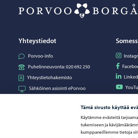
Yhteystiedot
Somess
Seuraa I
Porvoo-info
Instag
Seuraa F
Facebo
Puhelinneuvonta: 020 692 250
Seuraa L
Linked
Yhteystietohakemisto
Seuraa Y
YouT
Sähköinen asiointi ePorvoo
Jaa What
Whats
Verkkokauppa
Tämä sivusto käyttää evä
Kartat ja paikkatiedot
Käytämme evästeitä tarjoama
Kuvapankki
tukemiseen ja kävijämäärämme
kumppaneillemme tietoja siit