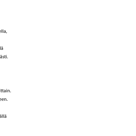
lla,
lä
sti.
ttain.
een.
ällä