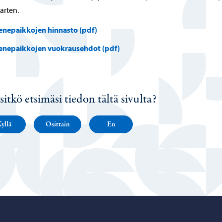
arten.
enepaikkojen hinnasto (pdf)
enepaikkojen vuokrausehdot (pdf)
sitkö etsimäsi tiedon tältä sivulta?
yllä
Osittain
En