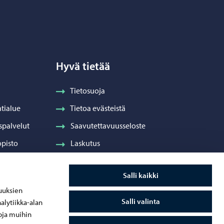
Hyvä tietää
Tietosuoja
tialue
Tietoa evästeistä
spalvelut
Saavutettavuusseloste
pisto
Laskutus
Visuaalinen ilme ja vaakuna
Salli kaikki
ydenhuolto
uuksien
Salli valinta
alytiikka-alan
oja muihin