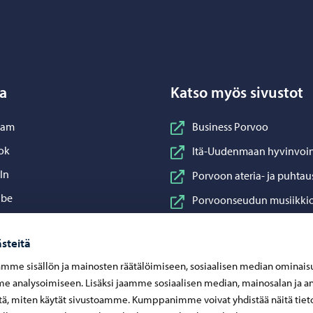
Porvoo – Siirry kotisivulle
a
Katso myös sivustot
nstagram
ram
Business Porvoo
acebook
ok
Itä-Uudenmaan hyvinvoin
inkedIn
In
Porvoon ateria- ja puhtau
ouTube
ube
Porvoonseudun musiikkio
sApp
App
Porvoon vesi
steitä
Porvoon ympäristöterve
mme sisällön ja mainosten räätälöimiseen, sosiaalisen median ominais
Taidetehdas
 analysoimiseen. Lisäksi jaamme sosiaalisen median, mainosalan ja an
Visit Porvoo
ä, miten käytät sivustoamme. Kumppanimme voivat yhdistää näitä tiet