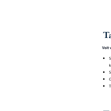
Ta
Voit 
S
k
S
G
T