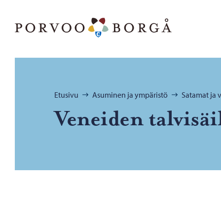
Siirry sisältöön
Porvoo – Siirry kotisivulle
Selaa:
Etusivu
Asuminen ja ympäristö
Satamat ja 
Ve­nei­den tal­vi­säi­