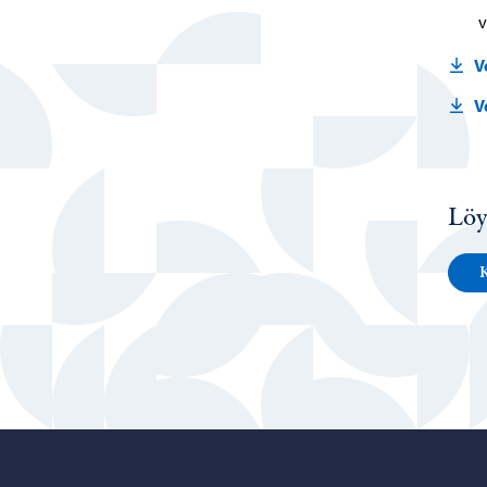
v
V
V
Löy
K