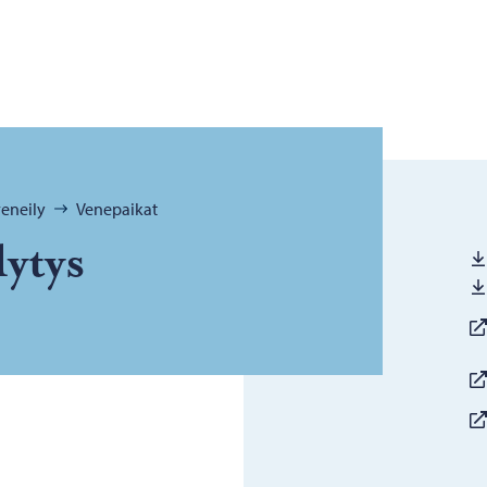
veneily
Venepaikat
ly­tys