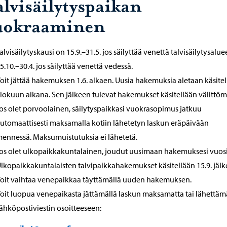
alvisäilytyspaikan
uokraaminen
alvisäilytyskausi on 15.9.–31.5. jos säilyttää venettä talvisäilytysaluee
5.10.–30.4. jos säilyttää venettä vedessä.
oit jättää hakemuksen 1.6. alkaen. Uusia hakemuksia aletaan käsitel
lokuun aikana. Sen jälkeen tulevat hakemukset käsitellään välittömä
os olet porvoolainen, säilytyspaikkasi vuokrasopimus jatkuu
utomaattisesti maksamalla kotiin lähetetyn laskun eräpäivään
ennessä. Maksumuistutuksia ei lähetetä.
os olet ulkopaikkakuntalainen, joudut uusimaan hakemuksesi vuosi
lkopaikkakuntalaisten talvipaikkahakemukset käsitellään 15.9. jälk
oit vaihtaa venepaikkaa täyttämällä uuden hakemuksen.
oit luopua venepaikasta jättämällä laskun maksamatta tai lähettäm
ähköpostiviestin osoitteeseen: