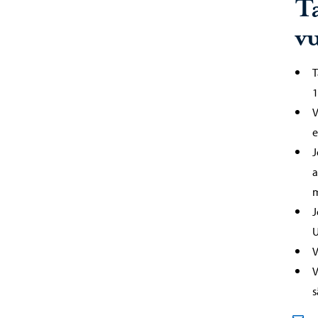
T
v
T
1
V
e
J
a
m
J
U
V
V
s