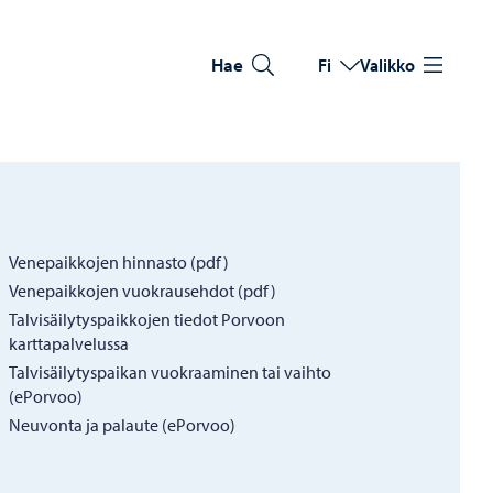
Hae
Fi
Valikko
Vaihda kieltä
Nykyinen kieli: Suomi
Venepaikkojen hinnasto (pdf)
Venepaikkojen vuokrausehdot (pdf)
Talvisäilytyspaikkojen tiedot Porvoon
karttapalvelussa
Talvisäilytyspaikan vuokraaminen tai vaihto
(ePorvoo)
Neuvonta ja palaute (ePorvoo)