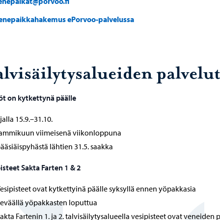
enepaikat@porvoo.fi
enepaikkahakemus ePorvoo-palvelussa
lvisäilytysalueiden palvelu
t on kytkettynä päälle
jalla 15.9.–31.10.
ammikuun viimeisenä viikonloppuna
ääsiäispyhästä lähtien 31.5. saakka
isteet Sakta Farten 1 & 2
esipisteet ovat kytkettyinä päälle syksyllä ennen yöpakkasia
eväällä yöpakkasten loputtua
akta Fartenin 1. ja 2. talvisäilytysalueella vesipisteet ovat veneiden