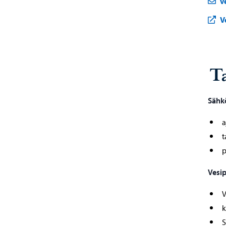
v
V
Ta
Sähkö
a
t
p
Vesip
V
k
S