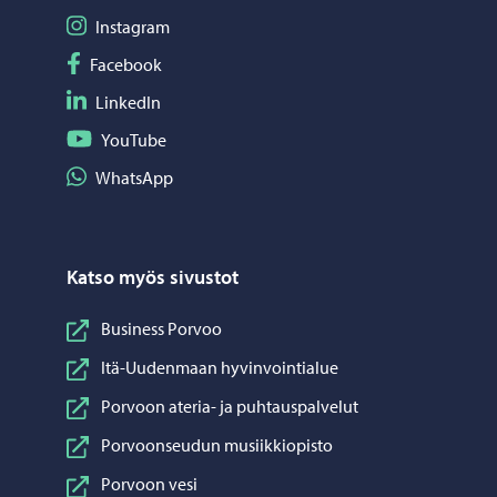
Seuraa Instagram
Instagram
Seuraa Facebook
Facebook
Seuraa LinkedIn
LinkedIn
Seuraa YouTube
YouTube
Jaa WhatsApp
WhatsApp
Katso myös sivustot
Business Porvoo
Itä-Uudenmaan hyvinvointialue
Porvoon ateria- ja puhtauspalvelut
Porvoonseudun musiikkiopisto
Porvoon vesi