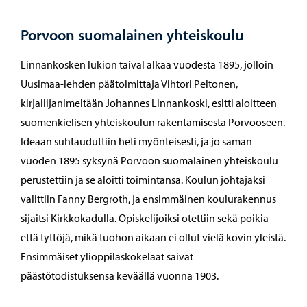
Porvoon suomalainen yhteiskoulu
Linnankosken lukion taival alkaa vuodesta 1895, jolloin
Uusimaa-lehden päätoimittaja Vihtori Peltonen,
kirjailijanimeltään Johannes Linnankoski, esitti aloitteen
suomenkielisen yhteiskoulun rakentamisesta Porvooseen.
Ideaan suhtauduttiin heti myönteisesti, ja jo saman
vuoden 1895 syksynä Porvoon suomalainen yhteiskoulu
perustettiin ja se aloitti toimintansa. Koulun johtajaksi
valittiin Fanny Bergroth, ja ensimmäinen koulurakennus
sijaitsi Kirkkokadulla. Opiskelijoiksi otettiin sekä poikia
että tyttöjä, mikä tuohon aikaan ei ollut vielä kovin yleistä.
Ensimmäiset ylioppilaskokelaat saivat
päästötodistuksensa keväällä vuonna 1903.