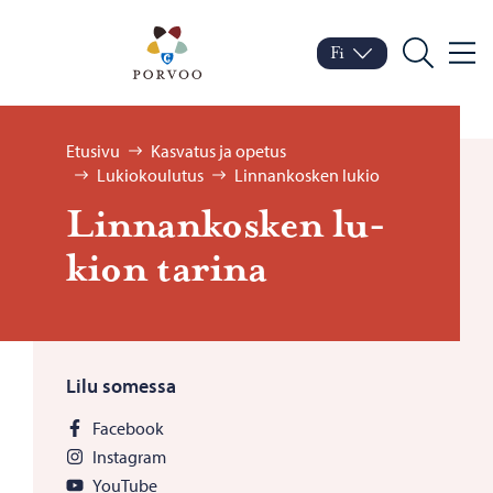
Siirry sisältöön
Porvoo – Siirry kotisivul
Fi
Valik
Vaihda kieltä
Nykyinen kieli: Suomi
Hae
Selaa:
Etusivu
Kasvatus ja opetus
Lukiokoulutus
Linnankosken lukio
Lin­nan­kos­ken lu­
kion ta­ri­na
Lilu somessa
Facebook
Instagram
YouTube