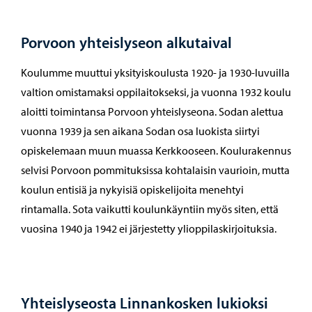
Porvoon yhteislyseon alkutaival
Koulumme muuttui yksityiskoulusta 1920- ja 1930-luvuilla
valtion omistamaksi oppilaitokseksi, ja vuonna 1932 koulu
aloitti toimintansa Porvoon yhteislyseona. Sodan alettua
vuonna 1939 ja sen aikana Sodan osa luokista siirtyi
opiskelemaan muun muassa Kerkkooseen. Koulurakennus
selvisi Porvoon pommituksissa kohtalaisin vaurioin, mutta
koulun entisiä ja nykyisiä opiskelijoita menehtyi
rintamalla. Sota vaikutti koulunkäyntiin myös siten, että
vuosina 1940 ja 1942 ei järjestetty ylioppilaskirjoituksia.
Yhteislyseosta Linnankosken lukioksi