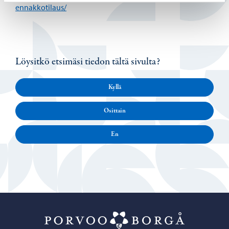
ennakkotilaus/
Löysitkö etsimäsi tiedon tältä sivulta?
Kyllä
Osittain
En
Porvoo – Siirr