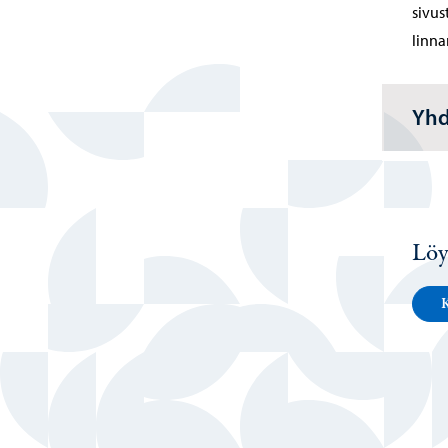
sivus
linn
Yhd
Löy
K