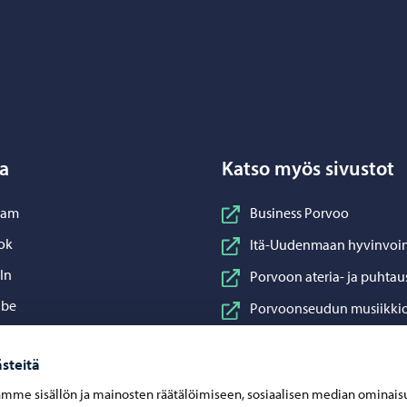
Porvoo – Siirry kotisivulle
a
Katso myös sivustot
nstagram
ram
Business Porvoo
acebook
ok
Itä-Uudenmaan hyvinvoin
inkedIn
In
Porvoon ateria- ja puhtau
ouTube
ube
Porvoonseudun musiikkio
sApp
App
Porvoon vesi
steitä
Porvoon ympäristöterve
mme sisällön ja mainosten räätälöimiseen, sosiaalisen median ominais
Taidetehdas