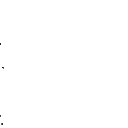
en
nen
n
nan