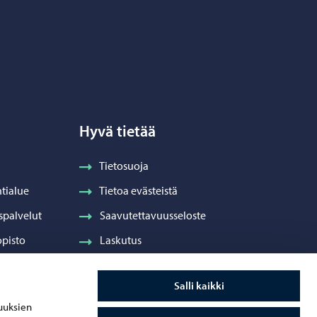
Hyvä tietää
Tietosuoja
tialue
Tietoa evästeistä
spalvelut
Saavutettavuusseloste
pisto
Laskutus
Visuaalinen ilme ja vaakuna
Salli kaikki
ydenhuolto
uuksien