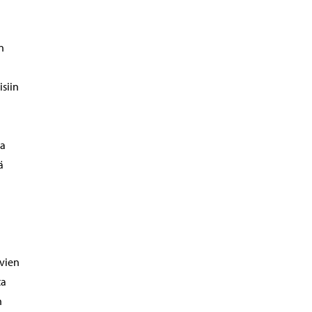
n
n
isiin
ta
ä
avien
ta
n