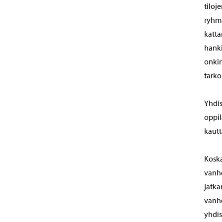
tiloj
ryhmä
katta
hanki
onkin
tarko
Yhdis
oppil
kautt
Koska
vanhe
jatka
vanhe
yhdis