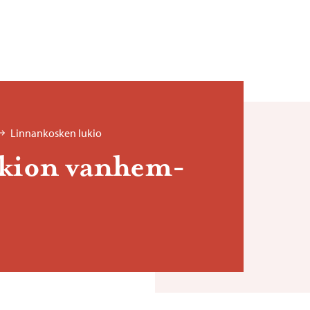
Linnankosken lukio
u­kion van­hem­