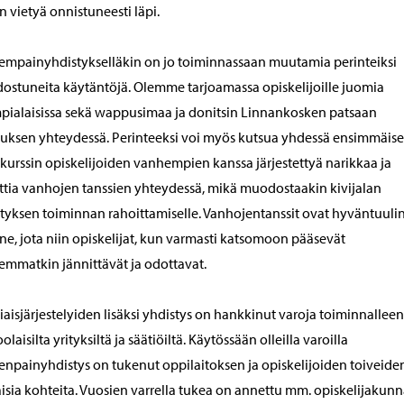
in vietyä onnistuneesti läpi.
mpainyhdistykselläkin on jo toiminnassaan muutamia perinteiksi
stuneita käytäntöjä. Olemme tarjoamassa opiskelijoille juomia
pialaisissa sekä wappusimaa ja donitsin Linnankosken patsaan
uksen yhteydessä. Perinteeksi voi myös kutsua yhdessä ensimmäis
kurssin opiskelijoiden vanhempien kanssa järjestettyä narikkaa ja
ttia vanhojen tanssien yhteydessä, mikä muodostaakin kivijalan
tyksen toiminnan rahoittamiselle. Vanhojentanssit ovat hyväntuuli
ne, jota niin opiskelijat, kun varmasti katsomoon pääsevät
mmatkin jännittävät ja odottavat.
iaisjärjestelyiden lisäksi yhdistys on hankkinut varoja toiminnalleen
olaisilta yrityksiltä ja säätiöiltä. Käytössään olleilla varoilla
npainyhdistys on tukenut oppilaitoksen ja opiskelijoiden toiveide
sia kohteita. Vuosien varrella tukea on annettu mm. opiskelijakun