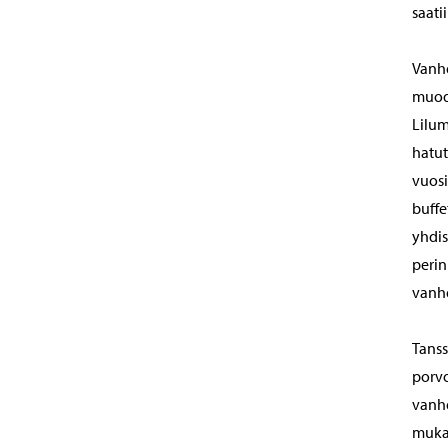
saati
Vanhe
muodo
Lilum
hatut
vuosi
buffe
yhdis
perin
vanhe
Tanss
porvo
vanhe
mukai