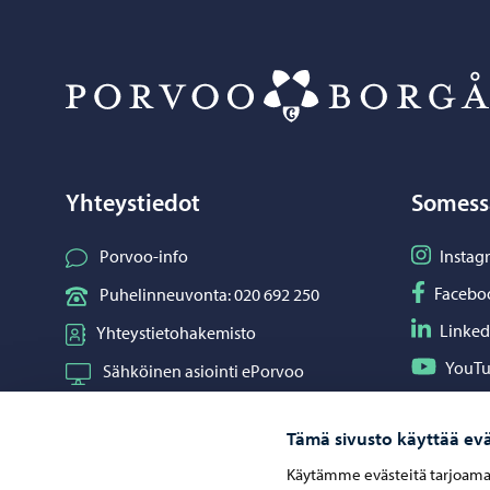
Yhteystiedot
Somess
Seuraa I
Porvoo-info
Instag
Seuraa F
Facebo
Puhelinneuvonta: 020 692 250
Seuraa L
Linked
Yhteystietohakemisto
Seuraa Y
YouT
Sähköinen asiointi ePorvoo
Jaa What
Whats
Verkkokauppa
Tämä sivusto käyttää evä
Kartat ja paikkatiedot
Käytämme evästeitä tarjoama
Kuvapankki