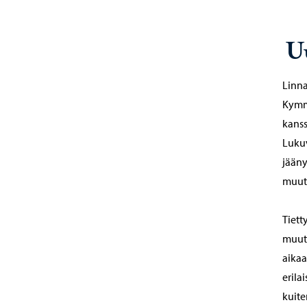
U
Linna
Kymme
kanss
Lukuv
jääny
muuto
Tiett
muuto
aikaa
erila
kuite