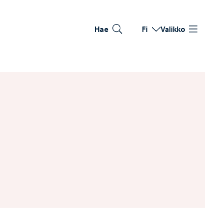
Hae
Fi
Valikko
Vaihda kieltä
Nykyinen kieli: Suomi