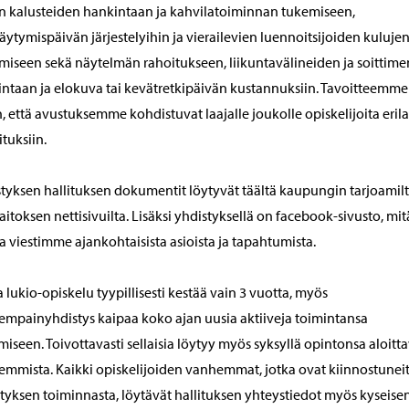
en kalusteiden hankintaan ja kahvilatoiminnan tukemiseen,
ytymispäivän järjestelyihin ja vierailevien luennoitsijoiden kuluje
miseen sekä näytelmän rahoitukseen, liikuntavälineiden ja soittime
ntaan ja elokuva tai kevätretkipäivän kustannuksiin. Tavoitteemme
, että avustuksemme kohdistuvat laajalle joukolle opiskelijoita erila
ituksiin.
tyksen hallituksen dokumentit löytyvät täältä kaupungin tarjoamil
aitoksen nettisivuilta. Lisäksi yhdistyksellä on facebook-sivusto, mit
a viestimme ajankohtaisista asioista ja tapahtumista.
 lukio-opiskelu tyypillisesti kestää vain 3 vuotta, myös
mpainyhdistys kaipaa koko ajan uusia aktiiveja toimintansa
miseen. Toivottavasti sellaisia löytyy myös syksyllä opintonsa aloitt
mmista. Kaikki opiskelijoiden vanhemmat, jotka ovat kiinnostunei
tyksen toiminnasta, löytävät hallituksen yhteystiedot myös kyseise