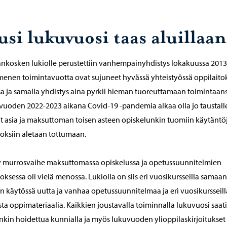
usi lukuvuosi taas aluillaan
nkosken lukiolle perustettiin vanhempainyhdistys lokakuussa 2013
nen toimintavuotta ovat sujuneet hyvässä yhteistyössä oppilaito
a ja samalla yhdistys aina pyrkii hieman tuoreuttamaan toimintaans
uoden 2022-2023 aikana Covid-19 -pandemia alkaa olla jo taustall
t asia ja maksuttoman toisen asteen opiskelunkin tuomiin käytäntö
ksiin aletaan tottumaan.
y murrosvaihe maksuttomassa opiskelussa ja opetussuunnitelmien
ksessa oli vielä menossa. Lukiolla on siis eri vuosikursseilla samaan
n käytössä uutta ja vanhaa opetussuunnitelmaa ja eri vuosikursseill
ista oppimateriaalia. Kaikkien joustavalla toiminnalla lukuvuosi saat
nkin hoidettua kunnialla ja myös lukuvuoden ylioppilaskirjoitukset