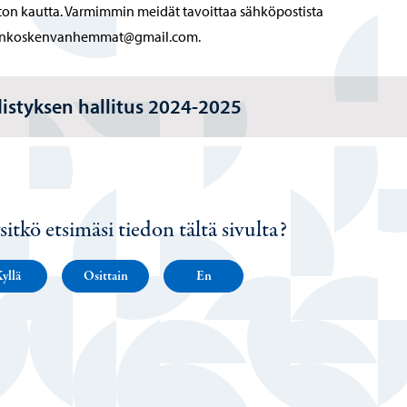
ton kautta. Varmimmin meidät tavoittaa sähköpostista
ankoskenvanhemmat@gmail.com.
istyksen hallitus 2024-2025
sitkö etsimäsi tiedon tältä sivulta?
yllä
Osittain
En