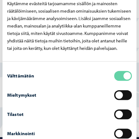
Käytämme evästeitä tarjoamamme sisällön ja mainosten
Haluamme luoda lapsille turvallisen ja lämpimän
räätälöimiseen, sosiaalisen median ominaisuuksien tukemiseen
ilmapiirin, joka innostaa oppimaan uutta ja tutkimaan
ja kävijämäärämme analysoimiseen. Lisäksi jaamme sosiaalisen
ympäristöä.
median, mainosalan ja analytiikka-alan kumppaneillemme
tietoja siitä, miten käytät sivustoamme. Kumppanimme voivat
yhdistää näitä tietoja muihin tietoihin, joita olet antanut heille
tai joita on kerätty, kun olet käyttänyt heidän palvelujaan.
Löysitkö etsimäsi tiedon tältä sivulta?
Suostumuksen
Kyllä
Välttämätön
valinta
Osittain
Mieltymykset
En
Tilastot
Markkinointi