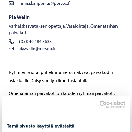
minna.lampenius@porvoo.fi
Pia Welin
Varhaiskasvatuksen opettaja, Varajohtaja, Omenatarhan
päiväkoti
+358 40 484 5635
pia.welin@porvoo.fi
Ryhmien suorat puhelinnumerot näkyvät päiväkodin
asiakkaille DaisyFamilyn ilmoitustaululla.
Omenatarhan päiväkoti on kuuden ryhmän päiväkoti.
Kolme ryhmää toimii suomen kielellä ja kolme ruotsin
kielellä. Tilamme ovat valoisat ja nykyaikaiset.
Pienryhmätoiminta mahdollistaa lapsille rauhallisen
Tämä sivusto käyttää evästeitä
leikkiympäristön.