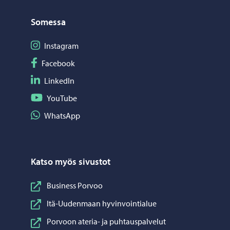
Somessa
Seuraa Instagram
Instagram
Seuraa Facebook
Facebook
Seuraa LinkedIn
LinkedIn
Seuraa YouTube
YouTube
Jaa WhatsApp
WhatsApp
Katso myös sivustot
Business Porvoo
Itä-Uudenmaan hyvinvointialue
Porvoon ateria- ja puhtauspalvelut