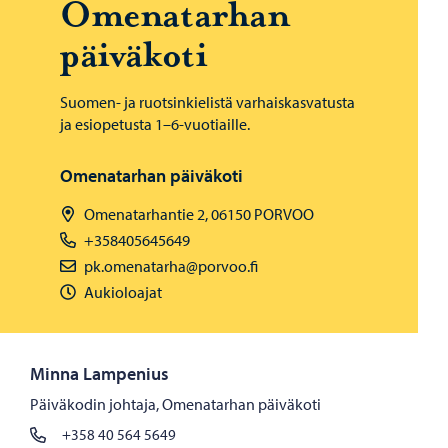
Ome­na­tar­han
päi­vä­ko­ti
Suomen- ja ruotsinkielistä varhaiskasvatusta
ja esiopetusta 1–6-vuotiaille.
Omenatarhan päiväkoti
Omenatarhantie 2, 06150 PORVOO
+358405645649
pk.omenatarha@porvoo.fi
Aukioloajat
Minna Lampenius
Päiväkodin johtaja, Omenatarhan päiväkoti
+358 40 564 5649