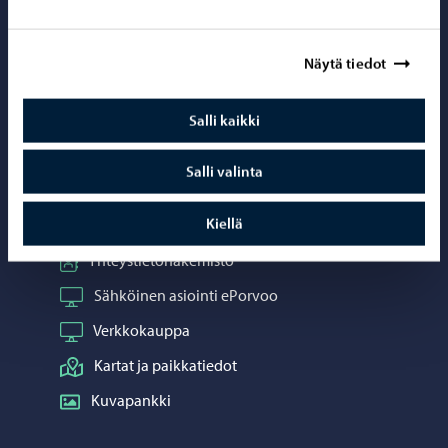
Porvoo – Siirr
Näytä tiedot
Salli kaikki
Yhteystiedot
Salli valinta
Porvoo-info
Kiellä
Puhelinneuvonta: 020 692 250
Yhteystietohakemisto
Sähköinen asiointi ePorvoo
Verkkokauppa
Kartat ja paikkatiedot
Kuvapankki