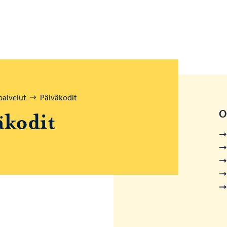
palvelut
Päiväkodit
O
­ko­dit