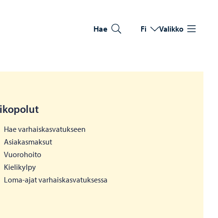
Hae
Fi
Valikko
Vaihda kieltä
Nykyinen kieli: Suomi
ikopolut
Hae varhaiskasvatukseen
Asiakasmaksut
Vuorohoito
Kielikylpy
Loma-ajat varhaiskasvatuksessa