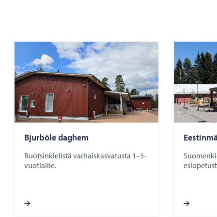
Bjurbö­le dag­hem
Ees­tin­mä
Ruotsinkielistä varhaiskasvatusta 1–5-
Suomenkiel
vuotiaille.
esiopetust