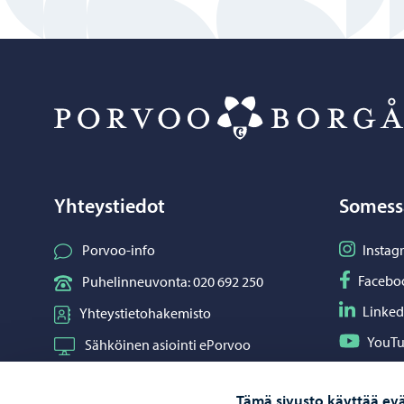
Yhteystiedot
Somess
Seuraa I
Porvoo-info
Instag
Seuraa F
Facebo
Puhelinneuvonta: 020 692 250
Seuraa L
Linked
Yhteystietohakemisto
Seuraa Y
YouT
Sähköinen asiointi ePorvoo
Jaa What
Whats
Verkkokauppa
Tämä sivusto käyttää evä