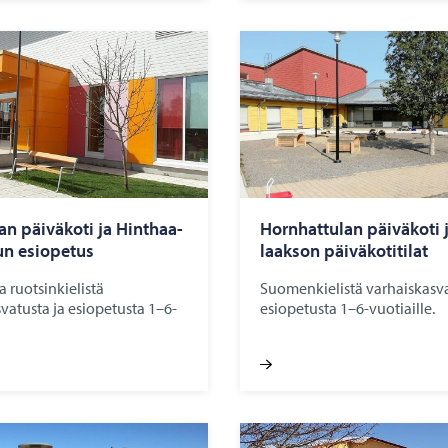
an päi­vä­ko­ti ja Hint­haa­
Horn­hat­tu­lan päi­vä­ko­ti 
un esio­pe­tus
laak­son päi­vä­ko­ti­ti­lat
 ruotsinkielistä
Suomenkielistä varhaiskasva
vatusta ja esiopetusta 1–6-
esiopetusta 1–6-vuotiaille.