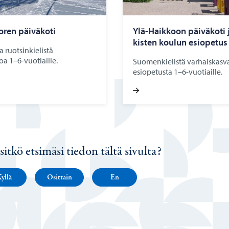
­ren päi­vä­ko­ti
Ylä-​Haikkoon päi­vä­ko­ti 
kis­ten kou­lun esio­pe­tus
 ruotsinkielistä
a 1–6-vuotiaille.
Suomenkielistä varhaiskasva
esiopetusta 1–6-vuotiaille.
sitkö etsimäsi tiedon tältä sivulta?
yllä
Osittain
En