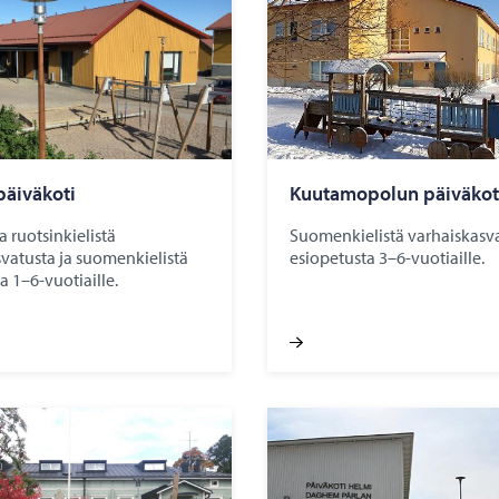
äi­vä­ko­ti
Kuu­ta­mo­po­lun päi­vä­ko­t
 ruotsinkielistä
Suomenkielistä varhaiskasva
vatusta ja suomenkielistä
esiopetusta 3–6-vuotiaille.
a 1–6-vuotiaille.