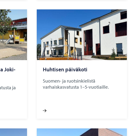
ja Jo­ki­
Huh­ti­sen päi­vä­ko­ti
Suomen- ja ruotsinkielistä
varhaiskasvatusta 1–5-vuotiaille.
tusta ja