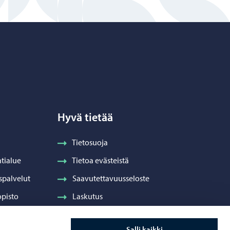
Hyvä tietää
Tietosuoja
tialue
Tietoa evästeistä
spalvelut
Saavutettavuusseloste
pisto
Laskutus
Visuaalinen ilme ja vaakuna
Salli kaikki