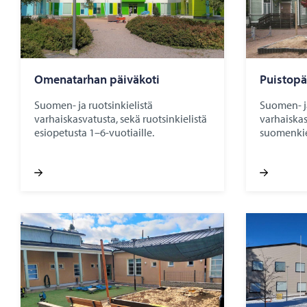
Ome­na­tar­han päi­vä­ko­ti
Puis­to­päi
Suomen- ja ruotsinkielistä
Suomen- ja
varhaiskasvatusta, sekä ruotsinkielistä
varhaiskas
esiopetusta 1–6-vuotiaille.
suomenkiel