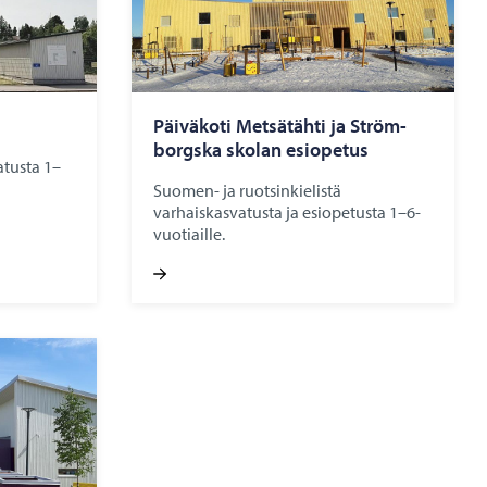
Päi­vä­ko­ti Met­sä­täh­ti ja Ström­
borgs­ka sko­lan esio­pe­tus
atusta 1–
Suomen- ja ruotsinkielistä
varhaiskasvatusta ja esiopetusta 1–6-
vuotiaille.