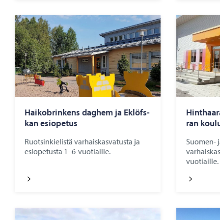
Hai­ko­brin­kens dag­hem ja Eklöfs­
Hint­haa­r
kan esio­pe­tus
ran kou­l
Ruotsinkielistä varhaiskasvatusta ja
Suomen- ja
esiopetusta 1–6-vuotiaille.
varhaiskas
vuotiaille.