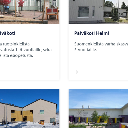
­vä­ko­ti
Päi­vä­ko­ti Helmi
 ruotsinkielistä
Suomenkielistä varhaiskasv
vatusta 1–6-vuotiaille, sekä
5-vuotiaille.
istä esiopetusta.