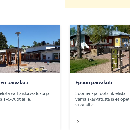
en päi­vä­ko­ti
Epoon päi­vä­ko­ti
istä varhaiskasvatusta ja
Suomen- ja ruotsinkielistä
a 1–6-vuotiaille.
varhaiskasvatusta ja esiopet
vuotiaille.