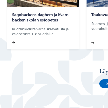
Sa­go­bac­kens dag­hem ja Kvarn­
Tou­ko­vuo
bac­ken sko­lan esio­pe­tus
Suomen- ja
vuorohoito
Ruotsinkielistä varhaiskasvatusta ja
esiopetusta 1–6-vuotiaille.
Löy
K