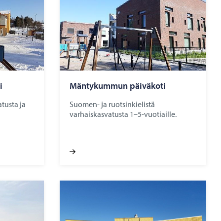
i
Män­ty­kum­mun päi­vä­ko­ti
tusta ja
Suomen- ja ruotsinkielistä
varhaiskasvatusta 1–5-vuotiaille.