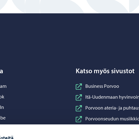
Porvoo – Siirry kotisivulle
a
Katso myös sivustot
nstagram
ram
Business Porvoo
acebook
ok
Itä-Uudenmaan hyvinvoin
inkedIn
In
Porvoon ateria- ja puhtau
ouTube
ube
Porvoonseudun musiikkio
sApp
App
Porvoon vesi
steitä