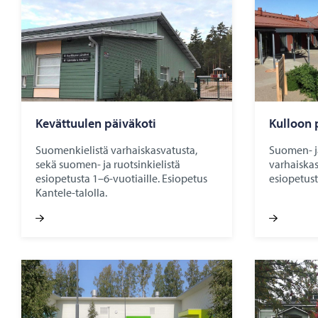
Ke­vät­tuu­len päi­vä­ko­ti
Kul­loon p
Suomenkielistä varhaiskasvatusta,
Suomen- ja
sekä suomen- ja ruotsinkielistä
varhaiskas
esiopetusta 1–6-vuotiaille. Esiopetus
esiopetust
Kantele-talolla.