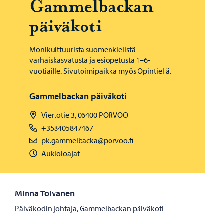
Gam­mel­bac­kan
päi­vä­ko­ti
Monikulttuurista suomenkielistä
varhaiskasvatusta ja esiopetusta 1–6-
vuotiaille. Sivutoimipaikka myös Opintiellä.
Gammelbackan päiväkoti
Viertotie 3, 06400 PORVOO
+358405847467
pk.gammelbacka@porvoo.fi
Aukioloajat
Minna Toivanen
Päiväkodin johtaja, Gammelbackan päiväkoti