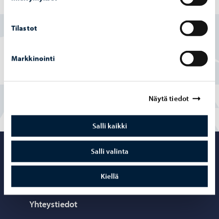
Löysitkö etsimäsi tiedon tältä sivulta?
Tilastot
Kyllä
Osittain
Markkinointi
En
Näytä tiedot
Salli kaikki
Porvoo – Siirr
Salli valinta
Kiellä
Yhteystiedot