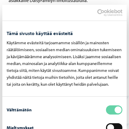
asiakkaille DaisyFamilyn ilmoitustaululla.
Gammelbackan päiväkodissa järjestetään suomenkielistä
varhaiskasvatusta neljässä lapsiryhmässä ja esiopetusta
kahdessa ryhmässä. Kulttuuri ja liikunta ovat keskeisiä
Tämä sivusto käyttää evästeitä
teemoja toiminnassamme.
Käytämme evästeitä tarjoamamme sisällön ja mainosten
Päiväkodin sivutoimipaikka toimii osoitteessa Opintie
räätälöimiseen, sosiaalisen median ominaisuuksien tukemiseen
ja kävijämäärämme analysoimiseen. Lisäksi jaamme sosiaalisen
1, 06400 Porvoo. Tiloissa on neljä ryhmää.
median, mainosalan ja analytiikka-alan kumppaneillemme
Lasten omat ajatukset, toiveet ja tunteet antavat
tietoja siitä, miten käytät sivustoamme. Kumppanimme voivat
yhdistää näitä tietoja muihin tietoihin, joita olet antanut heille
lähtökohdat toiminnalle ja sen suunnittelulle.
tai joita on kerätty, kun olet käyttänyt heidän palvelujaan.
Kunnioitamme ja arvostamme toisiamme. Haluamme
luoda lapsille ilmapiirin, jossa jokainen lapsi voi kokea
olevansa ainutlaatuinen ja tärkeä.
Suostumuksen
Välttämätön
valinta
Mieltymykset