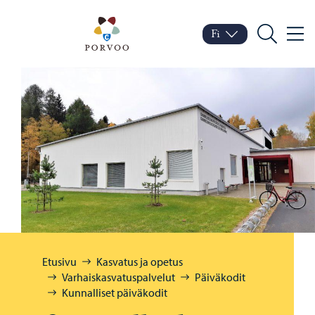
Siirry sisältöön
Porvoo – Siirry kotisivul
Fi
Valik
Vaihda kieltä
Nykyinen kieli: Suomi
Hae
Selaa:
Etusivu
Kasvatus ja opetus
Varhaiskasvatuspalvelut
Päiväkodit
Kunnalliset päiväkodit