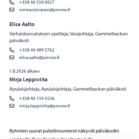
+358 40 559 0927
minna.toivanen@porvoo.fi
Elisa Aalto
Varhaiskasvatuksen opettaja, Varajohtaja, Gammelbackan
päiväkoti
+358 40 489 5762
elisa.aalto@porvoo.fi
1.8.2026 alkaen
Mirja Leppiviita
Apulaisjohtaja, Apulaisjohtaja, Gammelbackan päiväkoti
+358 40 159 5536
mirja.leppiviita@porvoo.fi
Ryhmien suorat puhelinnumerot näkyvät päiväkodin