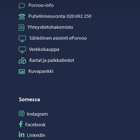
Porvoo-info
Puhelinneuvonta: 020 692 250
Yhteystietohakemisto
Sähköinen asiointi ePorvoo
Verkkokauppa
Kartat ja paikkatiedot
Kuvapankki
Somessa
Seuraa Instagram
Instagram
Seuraa Facebook
Facebook
Seuraa LinkedIn
LinkedIn